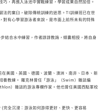
種技巧，再進入泳池中實戰練習，學習成果自然加倍。
習法的窠臼，破除傳統訓練的迷思。TI訓練班已在世
，對有心學習游泳者來說，是市面上前所未有的特殊
，進一步結合水中練習，作者諄諄教誨，傾囊相授，將自身
訓練班目前在美國、英國、德國、波蘭、澳洲、南非、日本、新
養教練。 羅克林曾任「游泳」（Swim）雜誌編
Triathlon）雜誌的游泳專欄作家。他也曾任美國西點軍校
, and Easier (完全沉浸：游泳如何游得更好、更快、更容易