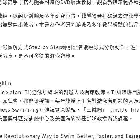
游泳高手；搭配隨書附贈的DVD解說教材，觀看教練示範各
教練，以親身體驗及多年研究心得，教導讀者打破過去游泳學
出無數傑出泳者，本書為作者研究游泳及多年教學經驗的結晶
彩圖解方式Step by Step導引讀者嫺熟泳式分解動作
者分享，是不可多得的游泳寶典。
hlin
 Immersion, TI)游泳訓練班的創辦人及首席教練。TI
、菲律賓，都開班授課，每年教授上千名對游泳有興趣的人及培
ess Swimming）雜誌資深編輯，「三鐵圈」（Inside 
美國奧林匹克訓練中心及美國海豹特種部隊教授游泳課程。
he Revolutionary Way to Swim Better, Faster