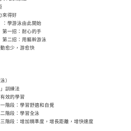
距
蠻力來得好
阻力」：學游泳由此開始
推力」第一招：耐心的手
推力」第二招：用軀幹游泳
配合：動愈少，游愈快
捷泳）
沉浸」訓練法
快速有效的學習
訓練第一階段：學習舒適和自覺
訓練第二階段：學習全泳
效訓練第三階段：增加精準度，增長距離，增快速度