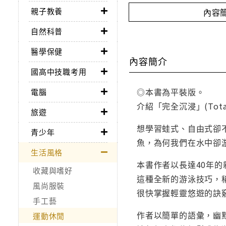
親子教養
內容
自然科普
醫學保健
內容簡介
國高中技職考用
◎本書為平裝版。
電腦
介紹「完全沉浸」(Tot
旅遊
想學習蛙式、自由式卻
青少年
魚，為何我們在水中卻
生活風格
本書作者以長達40年
收藏與嗜好
這種全新的游泳技巧，稱之
風尚服裝
很快掌握輕靈悠遊的訣
手工藝
作者以簡單的語彙，幽
運動休閒