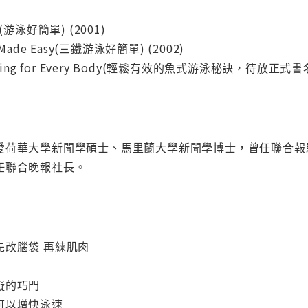
y(游泳好簡單) (2001)
g Made Easy(三鐵游泳好簡單) (2002)
imming for Every Body(輕鬆有效的魚式游泳秘訣，待放正式書名)
愛荷華大學新聞學碩士、馬里蘭大學新聞學博士，曾任聯合報
任聯合晚報社長。
骨：先改腦袋 再練肌肉
障礙的巧門
划距可以增快泳速