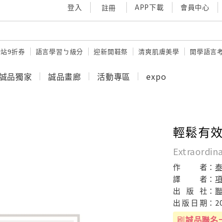
登入
APP下載
會員中心
註冊
站9折券
語言學習ㄅ級分
迎新開鞋祭
清爽肌膚美學
開學語言
誠品獨家
誠品畫廊
活動專區
expo
輕鬆有
Extraordin
作
者：
譯
者：
出
版
社：
出
版
日
期：
2
刷
誠品聯名