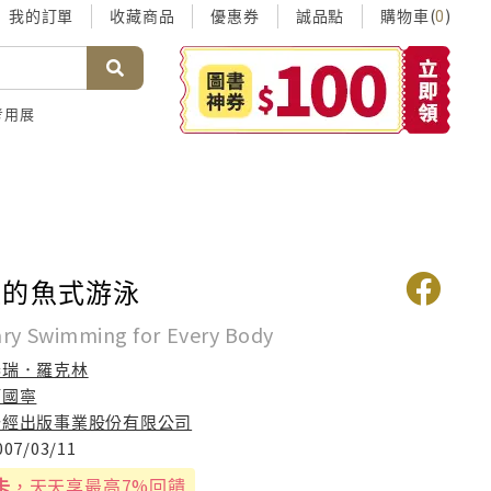
我的訂單
收藏商品
優惠券
誠品點
購物車(
)
0
考用展
效的魚式游泳
ary Swimming for Every Body
泰瑞．羅克林
項國寧
聯經出版事業股份有限公司
007/03/11
卡
，天天享最高7%回饋