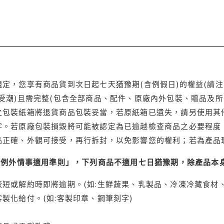
定，您享有商品貨到次日起七天猶豫期(含例假日)的權益(請
受潮)且需完整(包含全部商品、配件、原廠內外包裝、贈品及所
之包裝紙箱將退貨商品包裝妥當，若原紙箱已遺失，請另使用其
字。若原廠包裝損毀將可能被認定為已逾越檢查商品之必要程度，
品正確、外觀可接受，再行拆封，以免影響您的權利；若為產品
理例外情事適用準則」，下列商品不適用七日猶豫期，除產品本
短或解約時即將逾期。(如:生鮮蔬果、乳製品、冷凍冷藏食材、
製化給付。(如:客製印章、鋼筆刻字)