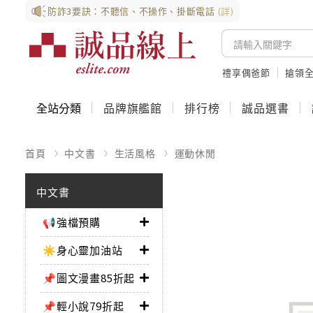
防詐3要訣：不聽信、不操作、掛斷電話
(詳)
禮享偶爸節
搶領全
全站分類
品牌旗艦館
排行榜
誠品選書
首頁
中文書
生活風格
運動休閒
中文書
📢強檔預購
☀️身心靈加油站
📌圖文漫畫85折起
📌輕小說79折起