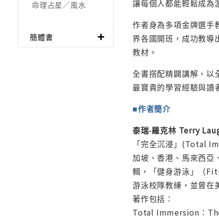
讓每個人都能輕鬆成為
命理占星／風水
作者身為多項金牌選手
簡體書
界各國開班，成功教導
教材。
全書搭配精闢講解，以全
最寶貴的學習經驗與讀
■作者簡介
泰瑞‧羅克林 Terry Laug
「完全沉浸」(Total
加坡、香港、馬來西亞
輯，「健身游泳」（Fitn
游泳校隊教練，並曾在
著作包括：
Total Immersion：T