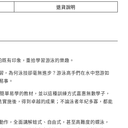
退貨說明
泳訓練的既有印象，重拾學習游泳的樂趣。
習，為何泳技卻毫無進步？游泳高手們在水中悠游如
易事。
為簡單易學的教材，並以這種訓練方式嘉惠無數學子，
TI訓練法實施後，得到卓越的成果；不論泳者年紀多寡，都能
動作，全面講解蛙式、自由式，甚至高難度的蝶泳，