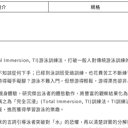
簡介
規格
al Immersion, TI)游泳訓練法，打破一般人對傳統游
不知該從何下手；已經到泳訓班受過訓練，也花費苦工不斷練
游得礙手礙腳？游泳不難入門，但想游得輕鬆，游得漂亮卻非
的親身體驗，研究傑出泳者的體態動作，將豐富的觀察結果化
為「完全沉浸」(Total Immersion, TI)訓練法。
竅，進而獲得學習游泳的樂趣。
默的言詞引導泳者突破對「水」的恐懼，再以清楚詳實的分解