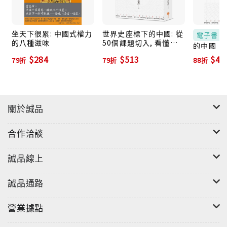
坐天下很累: 中國式權力
世界史座標下的中國: 從
電子書
的八種滋味
50個課題切入, 看懂歷
的中國（二
史發展的脈絡與邏輯 (第
書)
$284
$513
$40
79折
79折
88折
2版)
關於誠品
合作洽談
誠品線上
誠品通路
營業據點