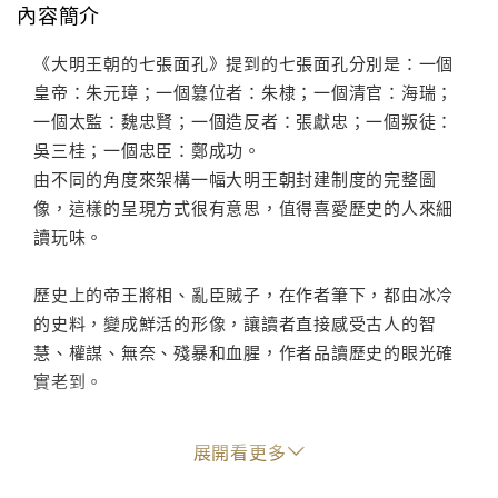
內容簡介
《大明王朝的七張面孔》提到的七張面孔分別是：一個
皇帝：朱元璋；一個篡位者：朱棣；一個清官：海瑞；
一個太監：魏忠賢；一個造反者：張獻忠；一個叛徒：
吳三桂；一個忠臣：鄭成功。
由不同的角度來架構一幅大明王朝封建制度的完整圖
像，這樣的呈現方式很有意思，值得喜愛歷史的人來細
讀玩味。
歷史上的帝王將相、亂臣賊子，在作者筆下，都由冰冷
的史料，變成鮮活的形像，讓讀者直接感受古人的智
慧、權謀、無奈、殘暴和血腥，作者品讀歷史的眼光確
實老到。
■作者簡介
展開看更多
張宏杰
蒙古人，1994年畢業於東北財經大學，中國作家協會會