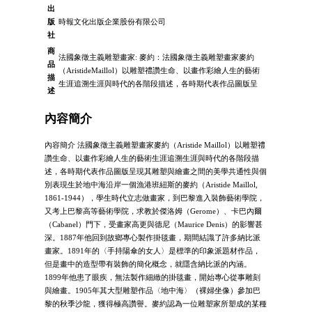
出
版
時報文化出版企業股份有限公司
社
商
法國象徵主義雕塑畫家: 麥約：法國象徵主義雕塑畫家麥約
品
（AristideMaillol）以雕塑禮讚生命、以畫作彩繪人生的藝術
描
生涯追溯生涯與時代的各階段描述，各時期代表作品圖版呈
述
內容簡介
內容簡介 法國象徵主義雕塑畫家麥約（Aristide Maillol）以雕塑禮
讚生命、以畫作彩繪人生的藝術生涯追溯生涯與時代的各階段描
述，各時期代表作品圖版呈現其雕塑與繪畫之間的美學共通性與個
別表現生於地中海沿岸一個漁港班紐斯的麥約（Aristide Maillol,
1861-1944），學生時代立志做畫家，到巴黎進入裝飾藝術學院，
又考上巴黎高等藝術學院，求教於傑洛姆（Gerome）、卡巴內爾
（Cabanel）門下，受畫家高更與德尼（Maurice Denis）的影響甚
深。1887年他回到故鄉專心製作掛毯畫，期間結識了許多納比派
畫家。1891年的〈手持陽傘的女人〉是標準的印象派題材作品，
但是畫中的造型帶有裝飾的簡化概念，就隱含納比派的內涵。
1899年他患了眼疾，無法製作細緻的掛毯畫，開始專心從事雕刻
與繪畫。1905年其大型雕塑作品〈地中海〉（裸婦坐像）參加巴
黎的秋季沙龍，獲得極高讚譽。麥約認為一位雕塑家所塑成的某種