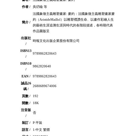
作者 /
吳礽喻 等
法國象徵主義雕塑畫家: 麥約：法國象徵主義雕塑畫家麥
約（AristideMaillol）以雕塑禮讚生命、以畫作彩繪人生
簡介 /
的藝術生涯追溯生涯與時代的各階段描述，各時期代表
作品圖版呈
出版社
時報文化出版企業股份有限公司
/
ISBN13
9789862820643
/
ISBN10
9862820640
/
EAN /
9789862820643
誠品26
2680689674006
碼 /
頁數 /
192
開數 /
18K
注音版
否
/
裝訂 /
P:平裝
語言 /
1:中文 繁體