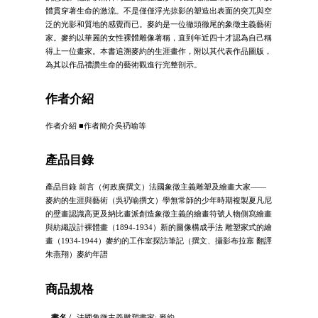
體貫穿著生命的激流。不是僅僅浮光掠影的塑造出表面的突兀與空
泛的光影和質地的感覺而已。麥約是一位徹頭徹尾的象徵主義藝術
家。麥約以華麗的女性裸體雕像著稱，直到年近四十才認為自己稱
得上一位畫家。本書追溯麥約的生涯畫作，附以其代表作品圖版，
為其以作品禮讚生命的藝術觀進行完整剖示。
作者介紹
作者介紹 ■作者簡介吳礽喻等
產品目錄
產品目錄 前言（何政廣撰文）法國象徵主義雕塑及繪畫大家——
麥約的生涯與藝術（吳礽喻撰文）學無常師的少年時期複製夏凡尼
的壁畫認識高更及納比畫派創造象徵主義的繪畫符號人物側寫繪畫
與紡織設計裸體畫（1894-1934）新的圖像構成手法 雕塑家式的繪
畫（1934-1944）麥約的工作室探訪筆記（撰文、攝影布拉塞 翻譯
朱燕翔）麥約年譜
商品規格
書名 /
法國象徵主義雕塑畫家: 麥約