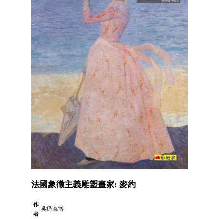
法國象徵主義雕塑畫家: 麥約
作
吳礽喻/等
者