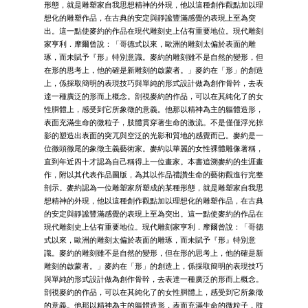
形態，就是雕塑家自我思想精神的外現，他以這種創作觀點加以理
想化的雕塑作品，在古典的安定與靜謐豐滿感覺的表現上至為突
出。這一點使麥約的作品在現代雕刻史上佔有重要地位。現代雕刻
家亨利．摩爾曾說：「哥德式以來，歐洲的雕刻太偏於表面的雕
琢，而未賦予『形』特別意識。麥約的雕刻雖不是自然的變形，但
在形的思考上，他的確是新雕刻的啟蒙者。」麥約在「形」的創造
上，係採取簡明的表現技巧與單純的形式設計做為創作骨幹，去表
達一種廣泛的形而上概念。剖視麥約的作品，可以在其純化了的女
性胴體上，感受到它所象徵的意義。他那以精神為主的軀體造形，
表面充滿生命的微粒子，肢體貫穿著生命的激流。不是僅僅浮光掠
影的塑造出表面的突兀與空泛的光影和質地的感覺而已。麥約是一
位徹頭徹尾的象徵主義藝術家。麥約以華麗的女性裸體雕像著稱，
直到年近四十才認為自己稱得上一位畫家。本書追溯麥約的生涯畫
作，附以其代表作品圖版，為其以作品禮讚生命的藝術觀進行完整
剖示。麥約認為一位雕塑家所塑成的某種形態，就是雕塑家自我思
想精神的外現，他以這種創作觀點加以理想化的雕塑作品，在古典
的安定與靜謐豐滿感覺的表現上至為突出。這一點使麥約的作品在
現代雕刻史上佔有重要地位。現代雕刻家亨利．摩爾曾說：「哥德
式以來，歐洲的雕刻太偏於表面的雕琢，而未賦予『形』特別意
識。麥約的雕刻雖不是自然的變形，但在形的思考上，他的確是新
雕刻的啟蒙者。」麥約在「形」的創造上，係採取簡明的表現技巧
與單純的形式設計做為創作骨幹，去表達一種廣泛的形而上概念。
剖視麥約的作品，可以在其純化了的女性胴體上，感受到它所象徵
的意義。他那以精神為主的軀體造形，表面充滿生命的微粒子，肢