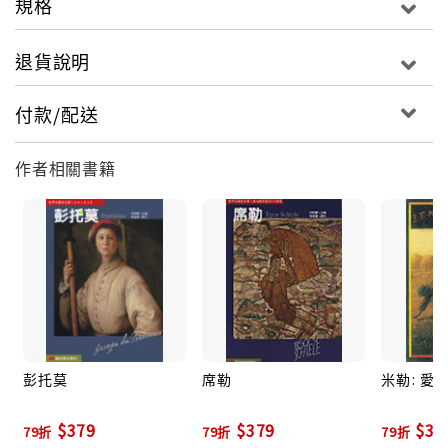
規格
退貨說明
付款/配送
作者相關書籍
彭托莫
席勒
米勒: 愛
$379
$379
$37
79折
79折
79折