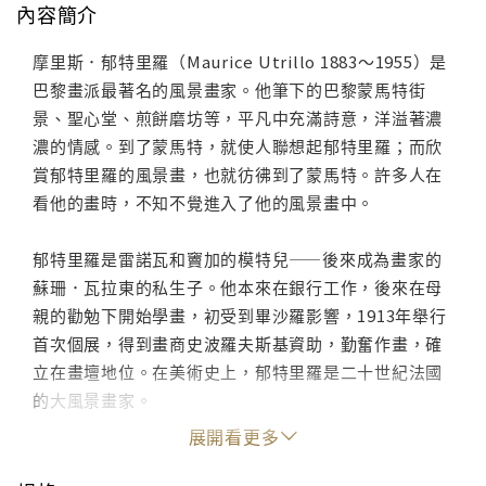
內容簡介
摩里斯．郁特里羅（Maurice Utrillo 1883～1955）是
巴黎畫派最著名的風景畫家。他筆下的巴黎蒙馬特街
景、聖心堂、煎餅磨坊等，平凡中充滿詩意，洋溢著濃
濃的情感。到了蒙馬特，就使人聯想起郁特里羅；而欣
賞郁特里羅的風景畫，也就彷彿到了蒙馬特。許多人在
看他的畫時，不知不覺進入了他的風景畫中。
郁特里羅是雷諾瓦和竇加的模特兒——後來成為畫家的
蘇珊．瓦拉東的私生子。他本來在銀行工作，後來在母
親的勸勉下開始學畫，初受到畢沙羅影響，1913年舉行
首次個展，得到畫商史波羅夫斯基資助，勤奮作畫，確
立在畫壇地位。在美術史上，郁特里羅是二十世紀法國
的大風景畫家。
展開看更多