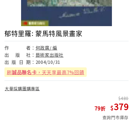
郁特里羅: 蒙馬特風景畫家
作
者：
何政廣/ 編
出
版
社：
藝術家出版社
出
版
日
期：
2004/10/31
刷
誠品聯名卡
，天天享最高7%回饋
大量採購團購專區
480
379
79
查詢門市庫存