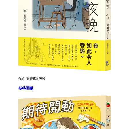
你好, 歡迎來到夜晚
期待開動