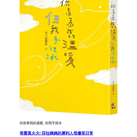
你羨慕我的溫暖, 但我手很冰
母愛真火大! 莎拉媽媽的犀利人母爆笑日常