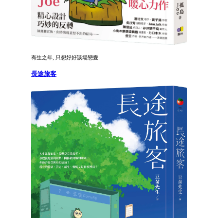
有生之年, 只想好好談場戀愛
長途旅客