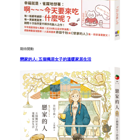
期待開動
戀家的人: 五個獨居女子的溫暖家居生活