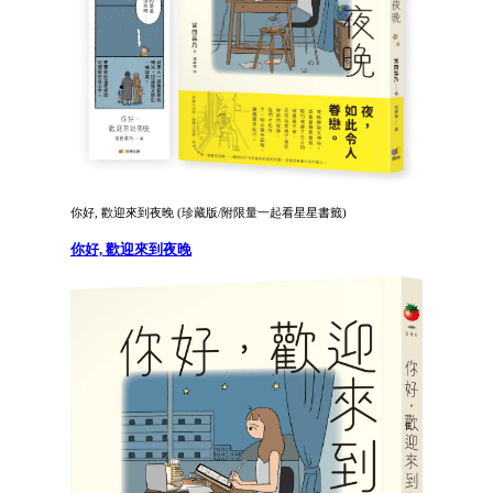
你好, 歡迎來到夜晚 (珍藏版/附限量一起看星星書籤)
你好, 歡迎來到夜晚