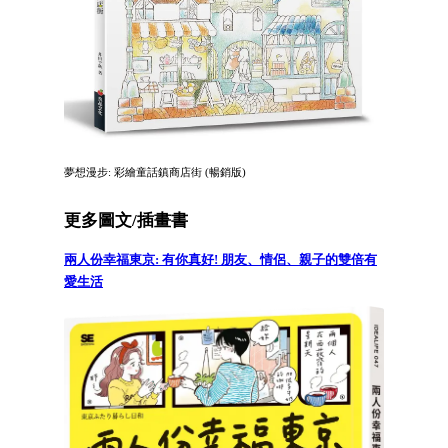
夢想漫步: 彩繪童話鎮商店街 (暢銷版)
更多圖文/插畫書
兩人份幸福東京: 有你真好! 朋友、情侶、親子的雙倍有
愛生活