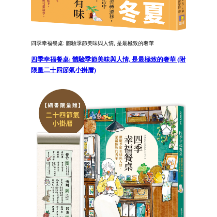
四季幸福餐桌: 體驗季節美味與人情, 是最極致的奢華
四季幸福餐桌: 體驗季節美味與人情, 是最極致的奢華 (附
限量二十四節氣小掛曆)