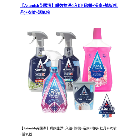
【Astonish英國潔】瞬效捷淨5入組/ 除黴+浴廁+地板(牡
丹)+衣噴+活氧粉
【Astonish英國潔】瞬效捷淨5入組/ 除黴+浴廁+地板(牡丹)+衣噴
+活氧粉