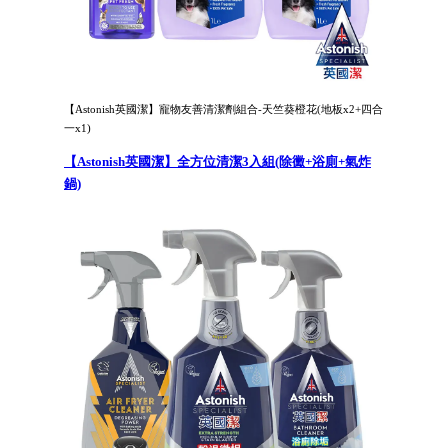
【Astonish英國潔】寵物友善清潔劑組合-天竺葵橙花(地板x2+四合
一x1)
【Astonish英國潔】全方位清潔3入組(除黴+浴廁+氣炸
鍋)