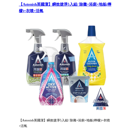
【Astonish英國潔】瞬效捷淨5入組/ 除黴+浴廁+地板(檸
檬)+衣噴+活氧
【Astonish英國潔】瞬效捷淨5入組/ 除黴+浴廁+地板(檸檬)+衣噴
+活氧