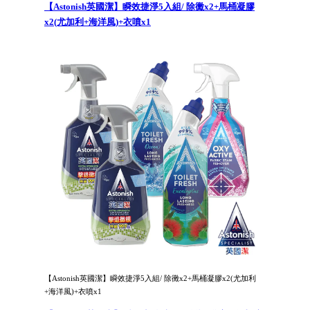
【Astonish英國潔】瞬效捷淨5入組/ 除黴x2+馬桶凝膠
x2(尤加利+海洋風)+衣噴x1
【Astonish英國潔】瞬效捷淨5入組/ 除黴x2+馬桶凝膠x2(尤加利
+海洋風)+衣噴x1