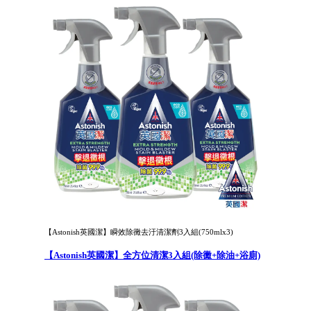
【Astonish英國潔】瞬效除黴去汙清潔劑3入組(750mlx3)
【Astonish英國潔】全方位清潔3入組(除黴+除油+浴廁)