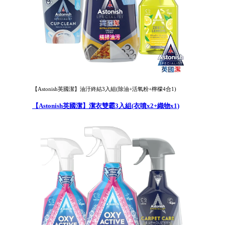
【Astonish英國潔】油汙終結3入組(除油+活氧粉+檸檬4合1)
【Astonish英國潔】潔衣雙霸3入組(衣噴x2+織物x1)