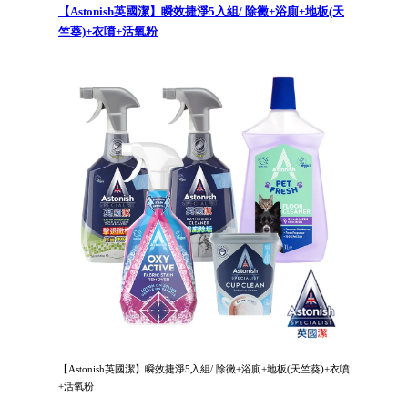
【Astonish英國潔】瞬效捷淨5入組/ 除黴+浴廁+地板(天
竺葵)+衣噴+活氧粉
【Astonish英國潔】瞬效捷淨5入組/ 除黴+浴廁+地板(天竺葵)+衣噴
+活氧粉