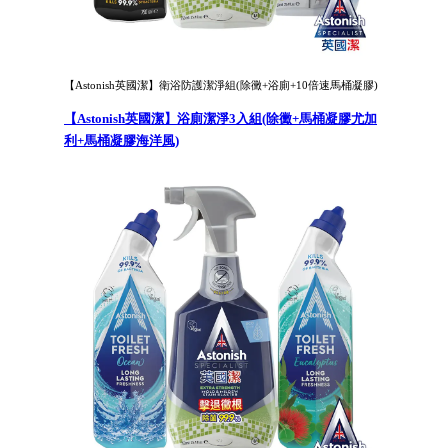
【Astonish英國潔】衛浴防護潔淨組(除黴+浴廁+10倍速馬桶凝膠)
【Astonish英國潔】浴廁潔淨3入組(除黴+馬桶凝膠尤加
利+馬桶凝膠海洋風)