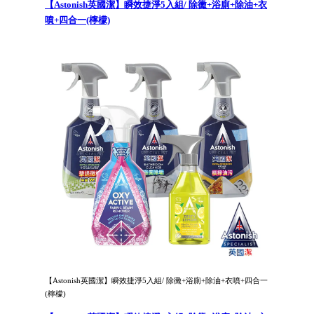
【Astonish英國潔】瞬效捷淨5入組/ 除黴+浴廁+除油+衣
噴+四合一(檸檬)
【Astonish英國潔】瞬效捷淨5入組/ 除黴+浴廁+除油+衣噴+四合一
(檸檬)