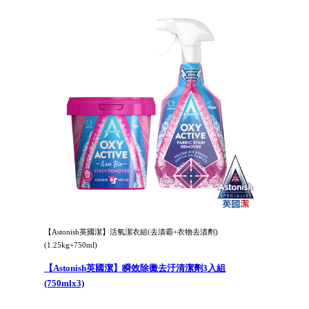
【Astonish英國潔】活氧潔衣組(去漬霸+衣物去漬劑)
(1.25kg+750ml)
【Astonish英國潔】瞬效除黴去汙清潔劑3入組
(750mlx3)