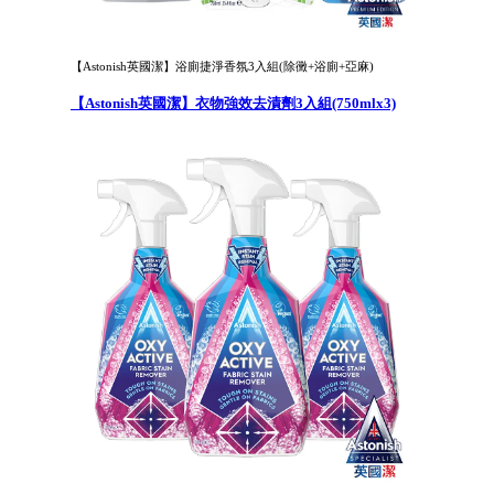
【Astonish英國潔】浴廁捷淨香氛3入組(除黴+浴廁+亞麻)
【Astonish英國潔】衣物強效去漬劑3入組(750mlx3)