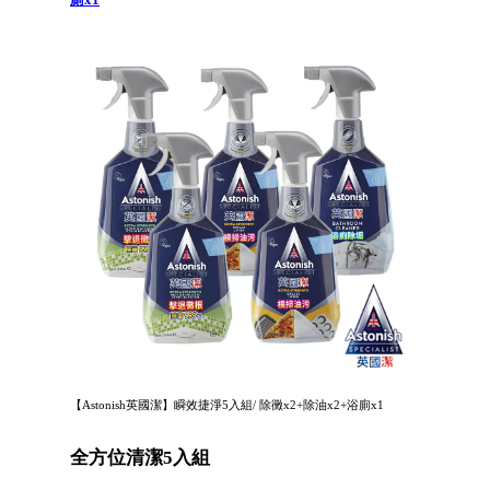
【Astonish英國潔】瞬效捷淨5入組/ 除黴x2+除油x2+浴廁x1
全方位清潔5入組