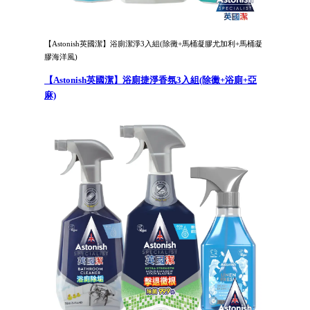
【Astonish英國潔】浴廁潔淨3入組(除黴+馬桶凝膠尤加利+馬桶凝
膠海洋風)
【Astonish英國潔】浴廁捷淨香氛3入組(除黴+浴廁+亞
麻)