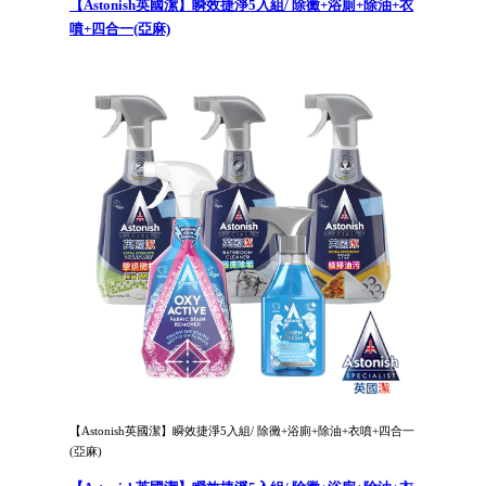
【Astonish英國潔】瞬效捷淨5入組/ 除黴+浴廁+除油+衣
噴+四合一(亞麻)
【Astonish英國潔】瞬效捷淨5入組/ 除黴+浴廁+除油+衣噴+四合一
(亞麻)