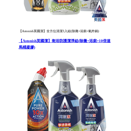
【Astonish英國潔】全方位清潔3入組(除黴+浴廁+氣炸鍋)
【Astonish英國潔】衛浴防護潔淨組(除黴+浴廁+10倍速
馬桶凝膠)