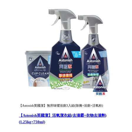
【Astonish英國潔】無所味懼浴廁3入組(除黴+浴廁+活氧粉)
【Astonish英國潔】活氧潔衣組(去漬霸+衣物去漬劑)
(1.25kg+750ml)