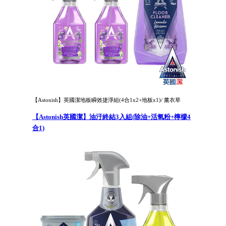
【Astonish】英國潔地板瞬效捷淨組(4合1x2+地板x1)/ 薰衣草
【Astonish英國潔】油汙終結3入組(除油+活氧粉+檸檬4
合1)