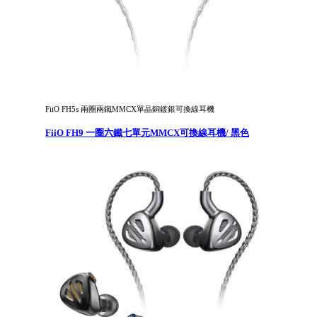
FiiO FH5s 兩圈兩鐵MMCX單晶銅鍍銀可換線耳機
FiiO FH9 一圈六鐵七單元MMCX可換線耳機/ 黑色