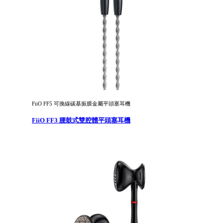
FiiO FF5 可換線碳基振膜金屬平頭塞耳機
FiiO FF3 腰鼓式雙腔體平頭塞耳機