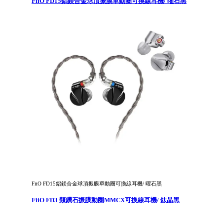
FiiO FD15鋁鎂合金球頂振膜單動圈可換線耳機/ 曜石黑
FiiO FD15鋁鎂合金球頂振膜單動圈可換線耳機/ 曜石黑
FiiO FD3 類鑽石振膜動圈MMCX可換線耳機/ 鈦晶黑