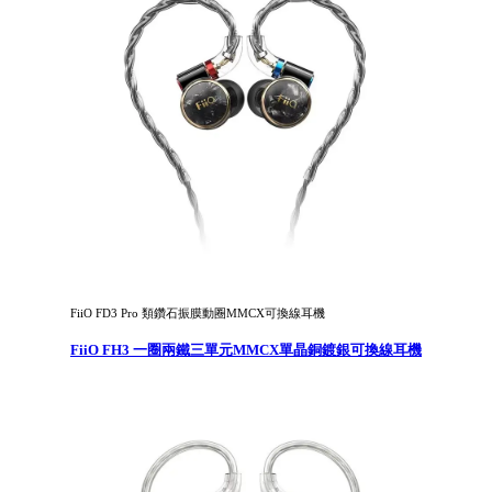
FiiO FD3 Pro 類鑽石振膜動圈MMCX可換線耳機
FiiO FH3 一圈兩鐵三單元MMCX單晶銅鍍銀可換線耳機