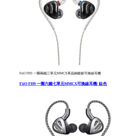
FiiO FH3 一圈兩鐵三單元MMCX單晶銅鍍銀可換線耳機
FiiO FH9 一圈六鐵七單元MMCX可換線耳機/ 鈦色