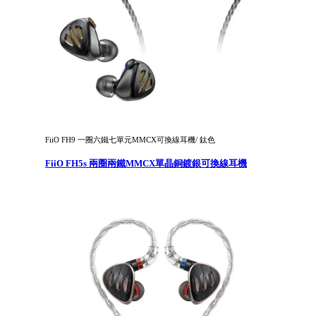
FiiO FH9 一圈六鐵七單元MMCX可換線耳機/ 鈦色
FiiO FH5s 兩圈兩鐵MMCX單晶銅鍍銀可換線耳機