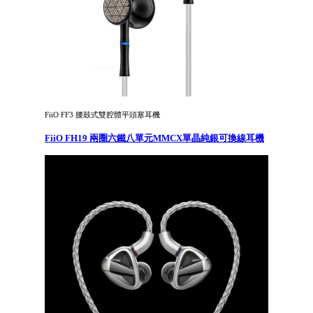
FiiO FF3 腰鼓式雙腔體平頭塞耳機
FiiO FH19 兩圈六鐵八單元MMCX單晶純銀可換線耳機