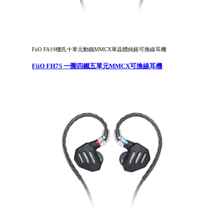
FiiO FA19樓氏十單元動鐵MMCX單晶體純銀可換線耳機
FiiO FH7S 一圈四鐵五單元MMCX可換線耳機