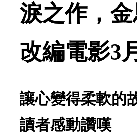
淚之作，金
改編電影3
讓心變得柔軟的
讀者感動讚嘆