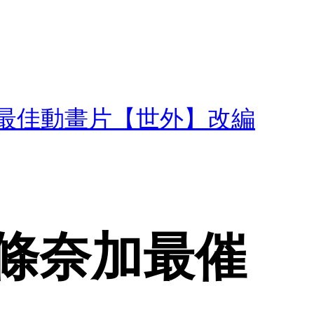
最佳動畫片【世外】改編
條奈加最催