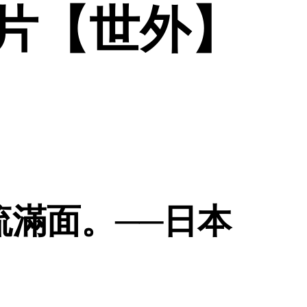
片【世外】
滿面。──日本