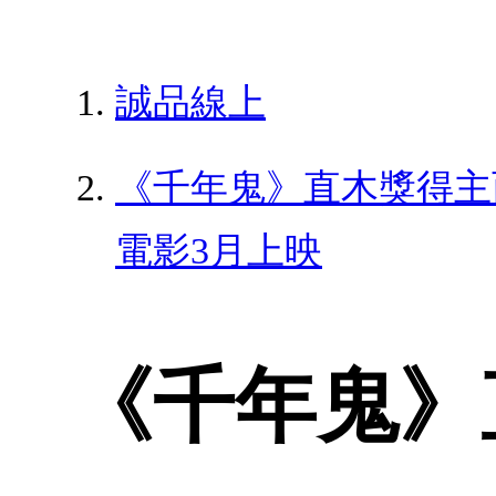
誠品線上
《千年鬼》直木獎得主
電影3月上映
《千年鬼》