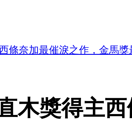
西條奈加最催淚之作，金馬獎
直木獎得主西