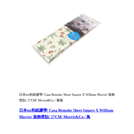
日本mt和紙膠帶/ Casa Remake Sheet Square X William Morris/ 裝飾
壁貼/ 27CM/ Morris&Co./ 雛菊
日本mt和紙膠帶/ Casa Remake Sheet Square X William
Morris/ 裝飾壁貼/ 27CM/ Morris&Co./ 鳥