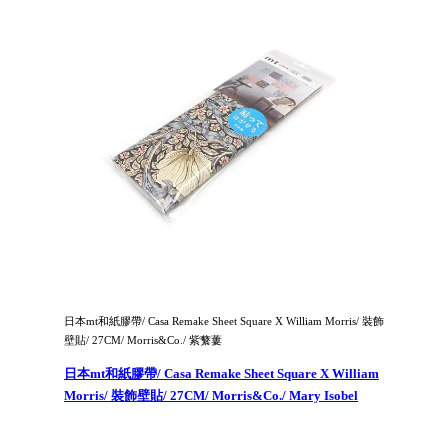
日本mt和紙膠帶/ Casa Remake Sheet Square X William Morris/ 裝飾
壁貼/ 27CM/ Morris&Co./ 紫蘩蔞
日本mt和紙膠帶/ Casa Remake Sheet Square X William
Morris/ 裝飾壁貼/ 27CM/ Morris&Co./ Mary Isobel