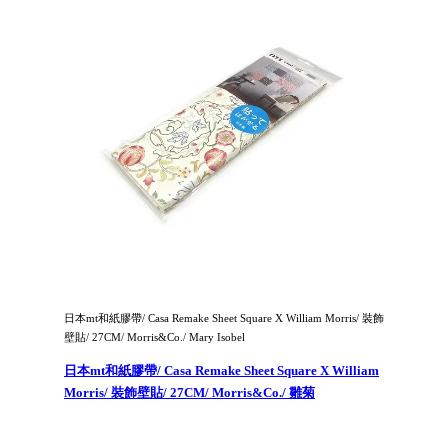
日本mt和紙膠帶/ Casa Remake Sheet Square X William Morris/ 裝飾
壁貼/ 27CM/ Morris&Co./ Mary Isobel
日本mt和紙膠帶/ Casa Remake Sheet Square X William
Morris/ 裝飾壁貼/ 27CM/ Morris&Co./ 雛菊