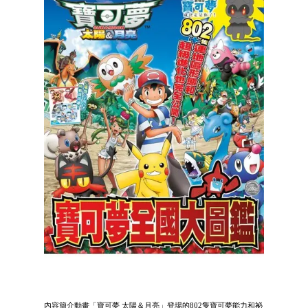
內容簡介動畫「寶可夢 太陽＆月亮」登場的802隻寶可夢能力和祕