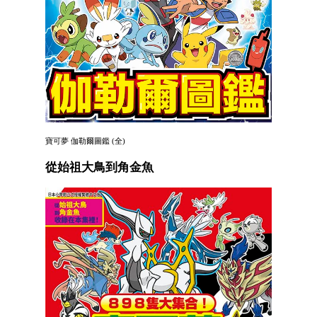
寶可夢 伽勒爾圖鑑 (全)
從始祖大鳥到角金魚