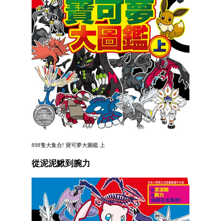
898隻大集合! 寶可夢大圖鑑 上
從泥泥鰍到腕力