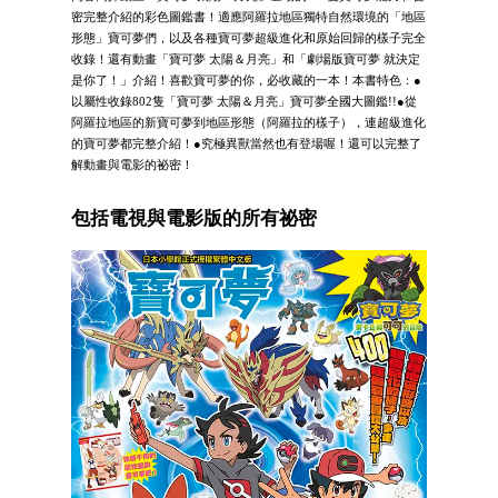
密完整介紹的彩色圖鑑書！適應阿羅拉地區獨特自然環境的「地區
形態」寶可夢們，以及各種寶可夢超級進化和原始回歸的樣子完全
收錄！還有動畫「寶可夢 太陽＆月亮」和「劇場版寶可夢 就決定
是你了！」介紹！喜歡寶可夢的你，必收藏的一本！本書特色：●
以屬性收錄802隻「寶可夢 太陽＆月亮」寶可夢全國大圖鑑!!●從
阿羅拉地區的新寶可夢到地區形態（阿羅拉的樣子），連超級進化
的寶可夢都完整介紹！●究極異獸當然也有登場喔！還可以完整了
解動畫與電影的祕密！
包括電視與電影版的所有祕密