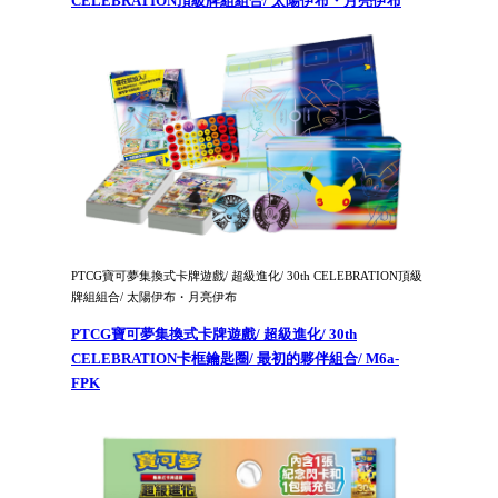
CELEBRATION頂級牌組組合/ 太陽伊布・月亮伊布
PTCG寶可夢集換式卡牌遊戲/ 超級進化/ 30th CELEBRATION頂級
牌組組合/ 太陽伊布・月亮伊布
PTCG寶可夢集換式卡牌遊戲/ 超級進化/ 30th
CELEBRATION卡框鑰匙圈/ 最初的夥伴組合/ M6a-
FPK