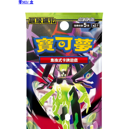
零M3/ 盒