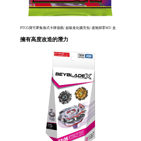
PTCG寶可夢集換式卡牌遊戲/ 超級進化擴充包/ 虛無歸零M3/ 盒
擁有高度改造的潛力