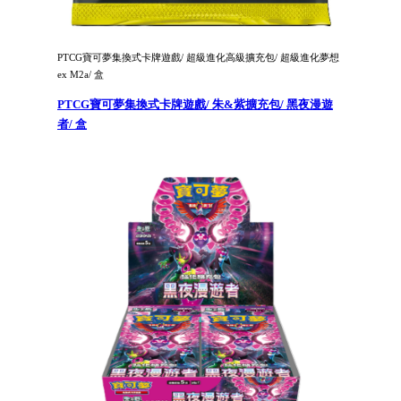
PTCG寶可夢集換式卡牌遊戲/ 超級進化高級擴充包/ 超級進化夢想
ex M2a/ 盒
PTCG寶可夢集換式卡牌遊戲/ 朱&紫擴充包/ 黑夜漫遊
者/ 盒