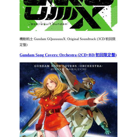
機動戦士 Gundam GQuuuuuuX: Original Soundtrack (3CD/初回限
定盤)
Gundam Song Covers: Orchestra (2CD+BD/初回限定盤)