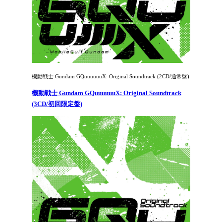
機動戦士 Gundam GQuuuuuuX: Original Soundtrack (2CD/通常盤)
機動戦士 Gundam GQuuuuuuX: Original Soundtrack
(3CD/初回限定盤)