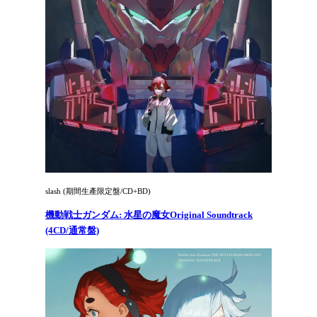
slash (期間生產限定盤/CD+BD)
機動戦士ガンダム: 水星の魔女Original Soundtrack
(4CD/通常盤)