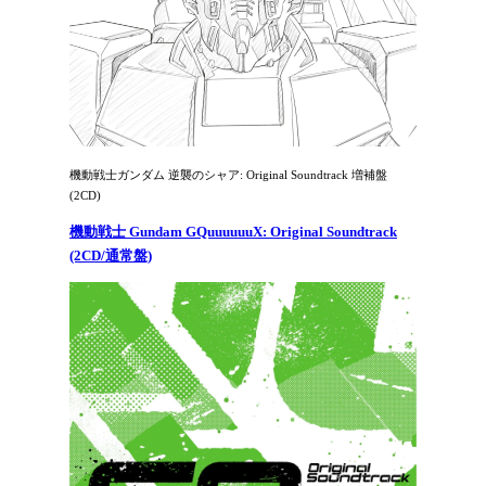
機動戦士ガンダム 逆襲のシャア: Original Soundtrack 増補盤
(2CD)
機動戦士 Gundam GQuuuuuuX: Original Soundtrack
(2CD/通常盤)