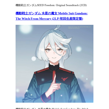
機動戦士ガンダムSEED Freedom: Original Soundtrack (2CD)
機動戦士ガンダム 水星の魔女 Mobile Suit Gundam:
The Witch From Mercury (2LP/初回生産限定盤)
機動戦士ガンダム 水星の魔女 Mobile Suit Gundam: The Witch