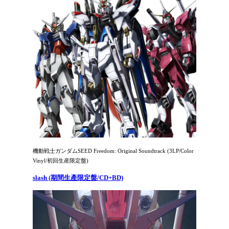
機動戦士ガンダムSEED Freedom: Original Soundtrack (3LP/Color
Vinyl/初回生産限定盤)
slash (期間生產限定盤/CD+BD)