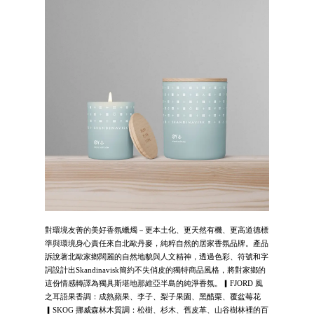
對環境友善的美好香氛蠟燭－更本土化、更天然有機、更高道德標
準與環境身心責任來自北歐丹麥，純粹自然的居家香氛品牌。產品
訴說著北歐家鄉闊麗的自然地貌與人文精神，透過色彩、符號和字
詞設計出Skandinavisk簡約不失俏皮的獨特商品風格，將對家鄉的
這份情感轉譯為獨具斯堪地那維亞半島的純淨香氛。▎FJORD 風
之耳語果香調：成熟蘋果、李子、梨子果園、黑醋栗、覆盆莓花
▎SKOG 挪威森林木質調：松樹、杉木、舊皮革、山谷樹林裡的百