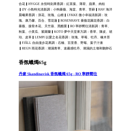
合花▎HYGGE 永恆時刻果香調：紅茶葉、薄荷、蘋果、肉桂
▎ØY 小島時光清新調：小狗薔薇、海棠、青草、苔蘚▎HAV 海洋
晨曦果香調：浪花、玫瑰、山楂▎LYKKE 微小幸福清新調：玫
瑰、康乃馨、百合、雪花蓮▎ROSENHAVE 薔薇花園花香調：白
薔薇、接骨木花、天竺葵、黑醋栗▎RO 寧靜嚮往清新調：青草、
秋葉、小黃瓜、紫羅蘭▎KOTO 夢中天堂東方調：香草、陳皮、琥
珀、皮革▎LEMPI 以愛之名花香調：玫瑰、草莓、牡丹、橡木苔
▎FJÅLL 自由漫步花果調：石楠、百里香、野莓、葉子汁液
▎REGN 雨花香調：潮濕青草、迷霧感牡丹、潮濕的土壤和鵝卵石
香氛蠟燭65g
丹麥 Skandinavisk 香氛蠟燭 65g - RO 寧靜嚮往