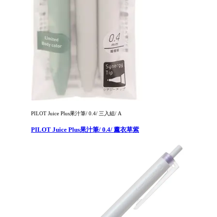
PILOT Juice Plus果汁筆/ 0.4/ 三入組/ A
PILOT Juice Plus果汁筆/ 0.4/ 薰衣草紫