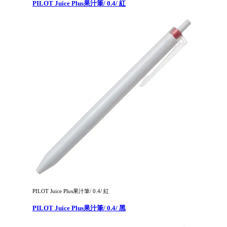
PILOT Juice Plus果汁筆/ 0.4/ 紅
PILOT Juice Plus果汁筆/ 0.4/ 紅
PILOT Juice Plus果汁筆/ 0.4/ 黑