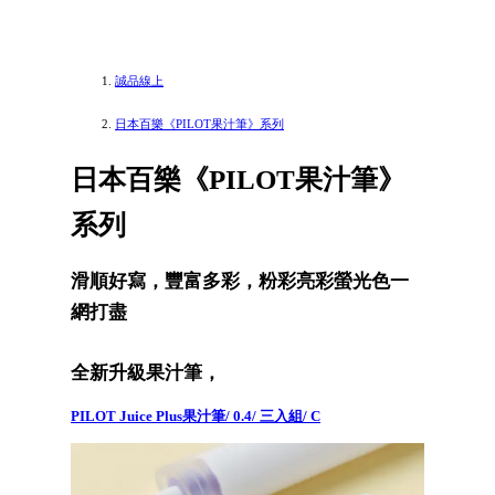
誠品線上
日本百樂《PILOT果汁筆》系列
日本百樂《PILOT果汁筆》
系列
滑順好寫，豐富多彩，粉彩亮彩螢光色一
網打盡
全新升級果汁筆，
PILOT Juice Plus果汁筆/ 0.4/ 三入組/ C