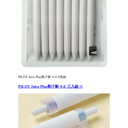
PILOT Juice Plus果汁筆/ 0.4/ 8色組
PILOT Juice Plus果汁筆/ 0.4/ 三入組/ C