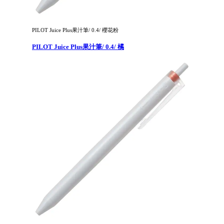
PILOT Juice Plus果汁筆/ 0.4/ 櫻花粉
PILOT Juice Plus果汁筆/ 0.4/ 橘