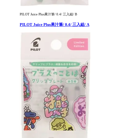
PILOT Juice Plus果汁筆/ 0.4/ 三入組/ B
PILOT Juice Plus果汁筆/ 0.4/ 三入組/ A