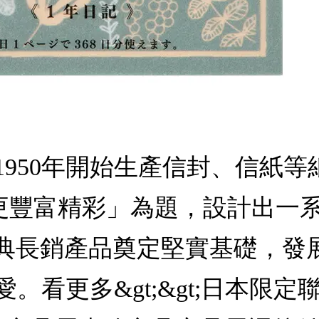
1950年開始生產信封、信紙
活更豐富精彩」為題，設計出一
以經典長銷產品奠定堅實基礎，
看更多&gt;&gt;日本限定聯名