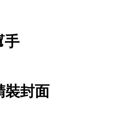
幫手
精裝封面