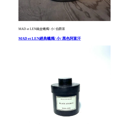
MAD et LEN鐵盒蠟燭/ 小/ 伯爵茶
MAD et LEN經典蠟燭/ 小/ 黑色阿富汗