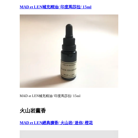
MAD et LEN補充精油/ 印度馬莎拉/ 15ml
MAD et LEN補充精油/ 印度馬莎拉/ 15ml
火山岩薰香
MAD et LEN經典擴香/ 火山岩/ 迷你/ 橙花