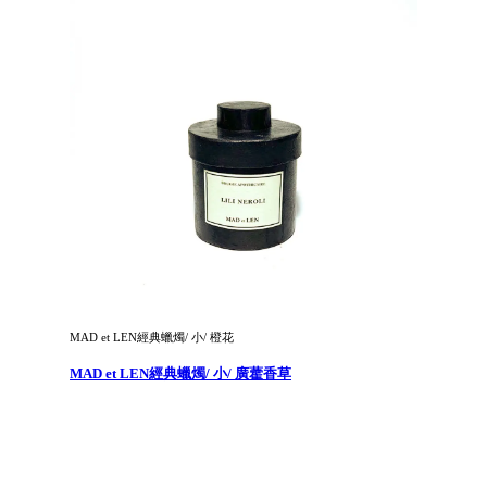
MAD et LEN經典蠟燭/ 小/ 橙花
MAD et LEN經典蠟燭/ 小/ 廣藿香草