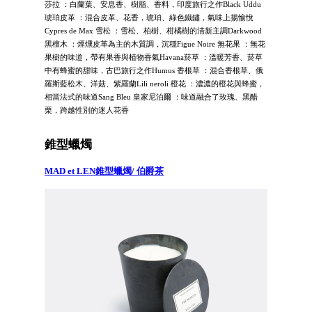
莎拉 ：白蘭葉、安息香、樹脂、香料，印度旅行之作Black Uddu
琥珀皮革 ：混合皮革、花香，琥珀、綠色鐵鏽，氣味上揚愉悅
Cypres de Max 雪松 ：雪松、柏樹、柑橘樹的清新主調Darkwood
黑檀木 ：煙燻皮革為主的木質調，沉穩Figue Noire 無花果 ：無花
果樹的味道，帶有果香與植物香氣Havana菸草 ：溫暖芳香、菸草
中有蜂蜜的甜味，古巴旅行之作Humus 香根草 ：混合香根草、俄
羅斯藍松木、洋菇、紫羅蘭Lili neroli 橙花 ：濃濃的橙花與蜂蜜，
相當法式的味道Sang Bleu 皇家尼泊爾 ：味道融合了玫瑰、黑醋
栗，跨越性別的迷人花香
錐型蠟燭
MAD et LEN錐型蠟燭/ 伯爵茶