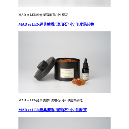
MAD et LEN鐵盒樹脂薰香/ 小/ 橙花
MAD et LEN經典擴香/ 琥珀石/ 小/ 印度馬莎拉
MAD et LEN經典擴香/ 琥珀石/ 小/ 印度馬莎拉
MAD et LEN經典擴香/ 琥珀石/ 小/ 伯爵茶