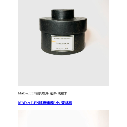
MAD et LEN經典蠟燭/ 迷你/ 黑檀木
MAD et LEN經典蠟燭/ 小/ 森林調