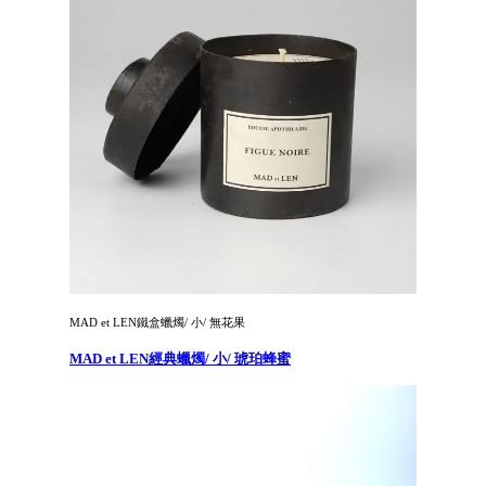
MAD et LEN鐵盒蠟燭/ 小/ 無花果
MAD et LEN經典蠟燭/ 小/ 琥珀蜂蜜