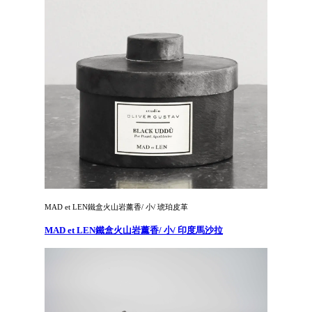
MAD et LEN鐵盒火山岩薰香/ 小/ 琥珀皮革
MAD et LEN鐵盒火山岩薰香/ 小/ 印度馬沙拉