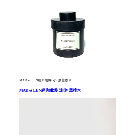
MAD et LEN經典蠟燭/ 小/ 廣藿香草
MAD et LEN經典蠟燭/ 迷你/ 黑檀木