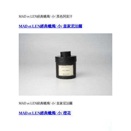
MAD et LEN經典蠟燭/ 小/ 黑色阿富汗
MAD et LEN經典蠟燭/ 小/ 皇家尼泊爾
MAD et LEN經典蠟燭/ 小/ 皇家尼泊爾
MAD et LEN經典蠟燭/ 小/ 橙花