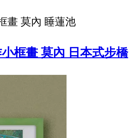
畫 莫內 睡蓮池
小框畫 莫內 日本式步橋