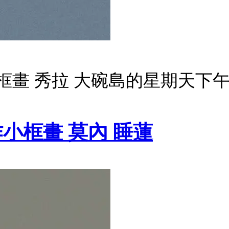
框畫 秀拉 大碗島的星期天下
小框畫 莫內 睡蓮