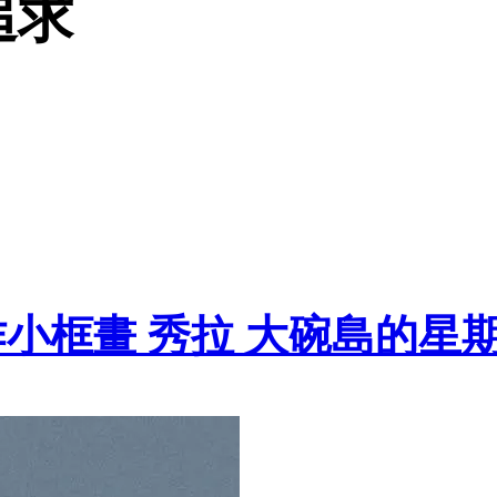
追求
小框畫 秀拉 大碗島的星