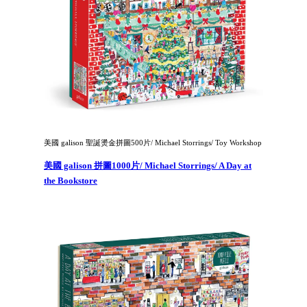
美國 galison 聖誕燙金拼圖500片/ Michael Storrings/ Toy Workshop
美國 galison 拼圖1000片/ Michael Storrings/ A Day at
the Bookstore