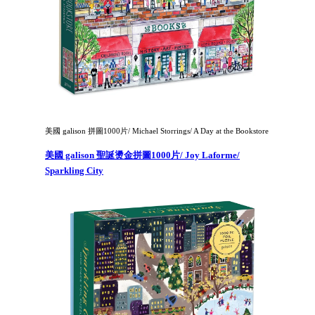
美國 galison 拼圖1000片/ Michael Storrings/ A Day at the Bookstore
美國 galison 聖誕燙金拼圖1000片/ Joy Laforme/
Sparkling City