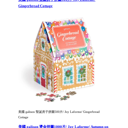
Gingerbread Cottage
美國 galison 聖誕房子拼圖500片/ Joy Laforme/ Gingerbread
Cottage
美國 galison 燙金拼圖1000片/ Joy Laforme/ Autumn on