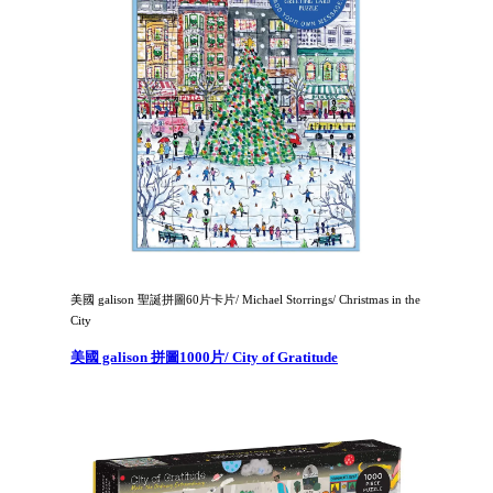
美國 galison 聖誕拼圖60片卡片/ Michael Storrings/ Christmas in the
City
美國 galison 拼圖1000片/ City of Gratitude