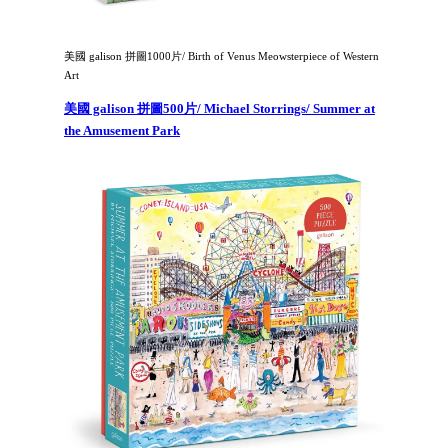
美國 galison 拼圖1000片/ Birth of Venus Meowsterpiece of Western
Art
美國 galison 拼圖500片/ Michael Storrings/ Summer at
the Amusement Park