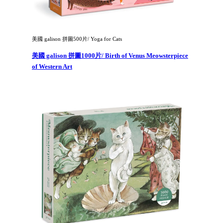
美國 galison 拼圖500片/ Yoga for Cats
美國 galison 拼圖1000片/ Birth of Venus Meowsterpiece
of Western Art