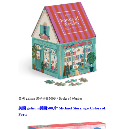
美國 galison 房子拼圖500片/ Books of Wonder
美國 galison 拼圖500片/ Michael Storrings/ Colors of
Porto