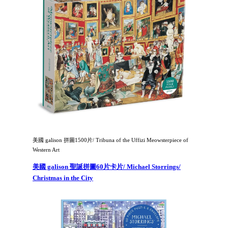
美國 galison 拼圖1500片/ Tribuna of the Uffizi Meowsterpiece of
Western Art
美國 galison 聖誕拼圖60片卡片/ Michael Storrings/
Christmas in the City