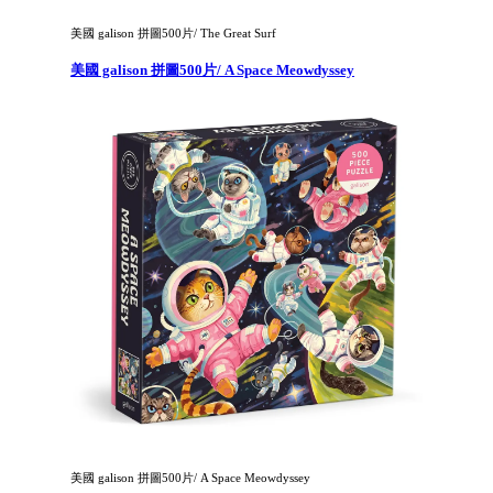
美國 galison 拼圖500片/ The Great Surf
美國 galison 拼圖500片/ A Space Meowdyssey
美國 galison 拼圖500片/ A Space Meowdyssey