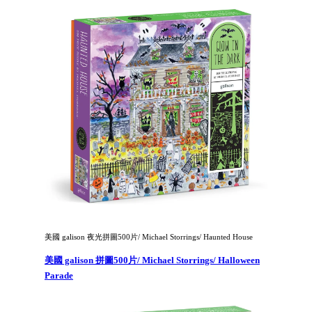
美國 galison 夜光拼圖500片/ Michael Storrings/ Haunted House
美國 galison 拼圖500片/ Michael Storrings/ Halloween
Parade