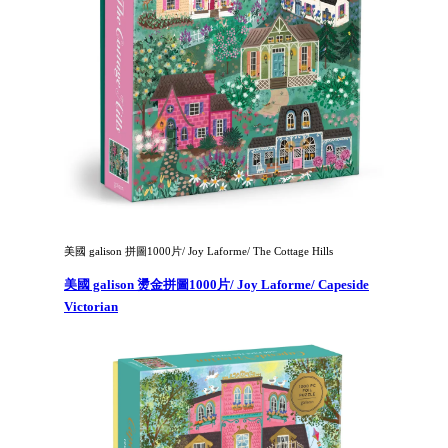
美國 galison 拼圖1000片/ Joy Laforme/ The Cottage Hills
美國 galison 燙金拼圖1000片/ Joy Laforme/ Capeside
Victorian