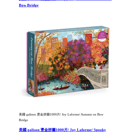
Bow Bridge
美國 galison 燙金拼圖1000片/ Joy Laforme/ Autumn on Bow
Bridge
美國 galison 燙金拼圖1000片/ Joy Laforme/ Spooky