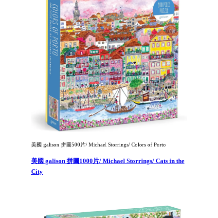
美國 galison 拼圖500片/ Michael Storrings/ Colors of Porto
美國 galison 拼圖1000片/ Michael Storrings/ Cats in the
City