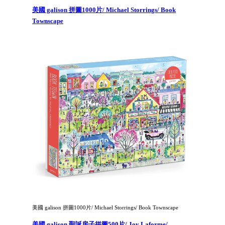
美國 galison 拼圖1000片/ Michael Storrings/ Book
Townscape
美國 galison 拼圖1000片/ Michael Storrings/ Book Townscape
美國 galison 聖誕房子拼圖500片/ Joy Laforme/