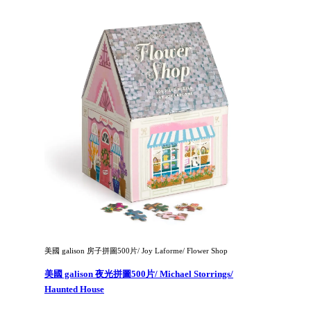
美國 galison 房子拼圖500片/ Joy Laforme/ Flower Shop
美國 galison 夜光拼圖500片/ Michael Storrings/
Haunted House