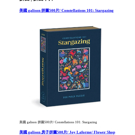
美國 galison 拼圖500片/ Constellations 101: Stargazing
美國 galison 拼圖500片/ Constellations 101: Stargazing
美國 galison 房子拼圖500片/ Joy Laforme/ Flower Shop