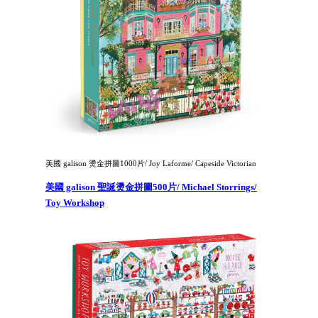
美國 galison 燙金拼圖1000片/ Joy Laforme/ Capeside Victorian
美國 galison 聖誕燙金拼圖500片/ Michael Storrings/
Toy Workshop