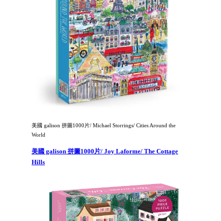
美國 galison 拼圖1000片/ Michael Storrings/ Cities Around the
World
美國 galison 拼圖1000片/ Joy Laforme/ The Cottage
Hills