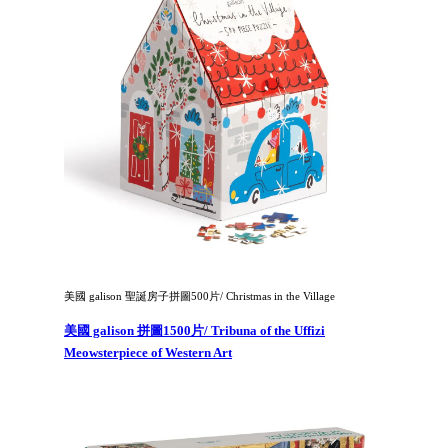
美國 galison 聖誕房子拼圖500片/ Christmas in the Village
美國 galison 拼圖1500片/ Tribuna of the Uffizi
Meowsterpiece of Western Art