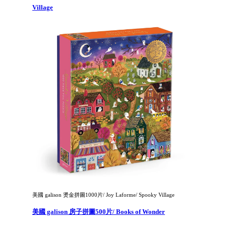
Village
美國 galison 燙金拼圖1000片/ Joy Laforme/ Spooky Village
美國 galison 房子拼圖500片/ Books of Wonder