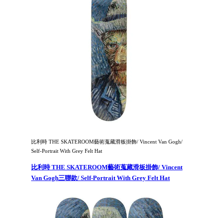
比利時 THE SKATEROOM藝術蒐藏滑板掛飾/ Vincent Van Gogh/
Self-Portrait With Grey Felt Hat
比利時 THE SKATEROOM藝術蒐藏滑板掛飾/ Vincent
Van Gogh三聯款/ Self-Portrait With Grey Felt Hat