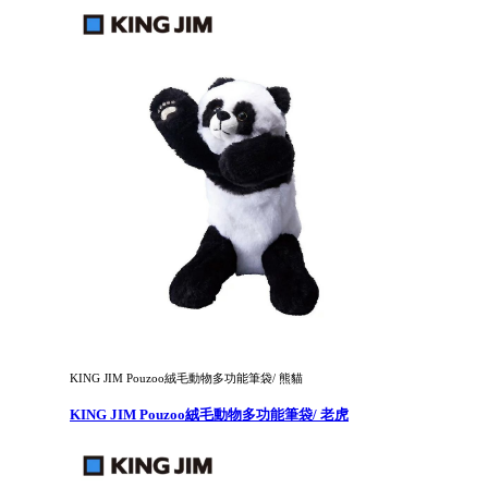
KING JIM Pouzoo絨毛動物多功能筆袋/ 熊貓
KING JIM Pouzoo絨毛動物多功能筆袋/ 老虎