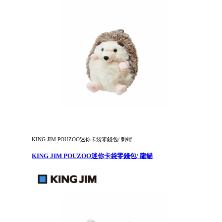
KING JIM POUZOO迷你卡袋零錢包/ 刺蝟
KING JIM POUZOO迷你卡袋零錢包/ 龍貓