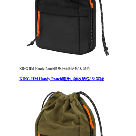
KING JIM Handy Pouch隨身小物收納包/ S/ 黑色
KING JIM Handy Pouch隨身小物收納包/ S/ 軍綠