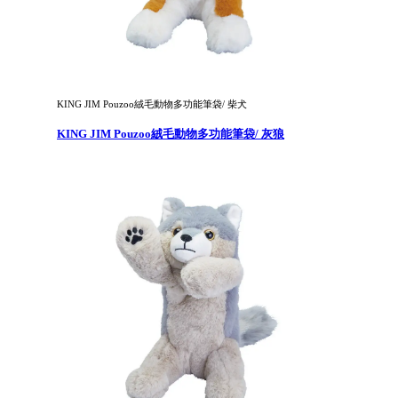
KING JIM Pouzoo絨毛動物多功能筆袋/ 柴犬
KING JIM Pouzoo絨毛動物多功能筆袋/ 灰狼