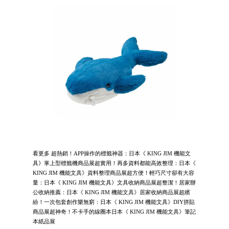
看更多 超熱銷！APP操作的標籤神器：日本《 KING JIM 機能文
具》掌上型標籤機商品展超實用！再多資料都能高效整理：日本《
KING JIM 機能文具》資料整理商品展超方便！輕巧尺寸卻有大容
量：日本《 KING JIM 機能文具》文具收納商品展超整潔！居家辦
公收納推薦：日本《 KING JIM 機能文具》居家收納商品展超繽
紛！一次包套創作樂無窮：日本《 KING JIM 機能文具》DIY拼貼
商品展超神奇！不卡手的線圈本日本《 KING JIM 機能文具》筆記
本紙品展