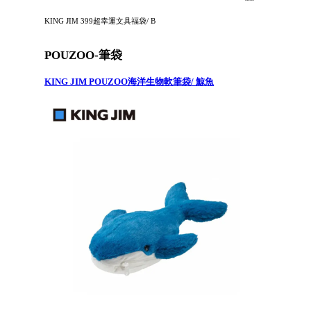
KING JIM 399超幸運文具福袋/ B
POUZOO-筆袋
KING JIM POUZOO海洋生物軟筆袋/ 鯨魚