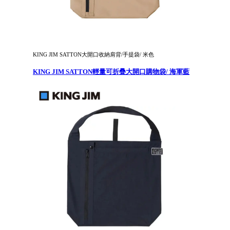
KING JIM SATTON大開口收納肩背/手提袋/ 米色
KING JIM SATTON輕量可折疊大開口購物袋/ 海軍藍