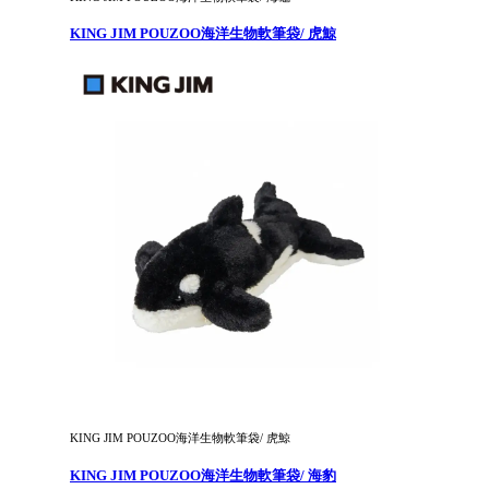
KING JIM POUZOO海洋生物軟筆袋/ 虎鯨
KING JIM POUZOO海洋生物軟筆袋/ 虎鯨
KING JIM POUZOO海洋生物軟筆袋/ 海豹