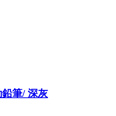
紅
自動鉛筆/ 深灰