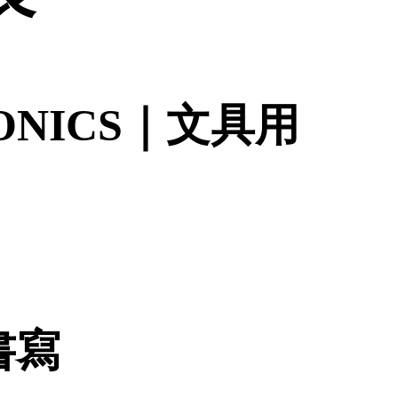
ONICS｜文具用
書寫