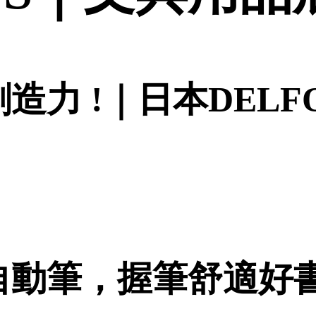
力 !｜日本DELF
自動筆，握筆舒適好