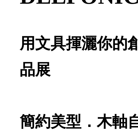
用文具揮灑你的創造
品展
簡約美型．木軸