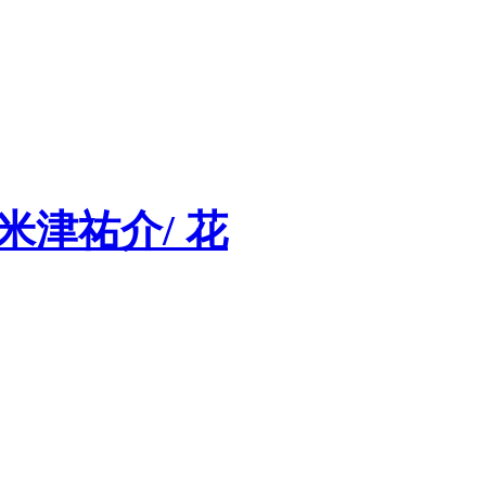
組/ 米津祐介/ 花