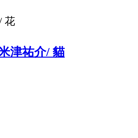
/ 花
箋/ 米津祐介/ 貓