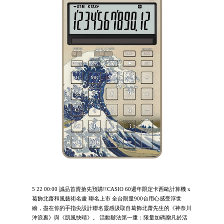
5 22 00:00 誠品首賣搶先預購!!CASIO 60週年限定卡西歐計算機 x
葛飾北齋和風藝術名畫 聯名上市 全台限量900台用心感受浮世
繪，盡在你的手指尖設計聯名靈感汲取自葛飾北齋先生的《神奈川
沖浪裏》與《凱風快晴》。 活動辦法第一重：限量加碼贈凡於活