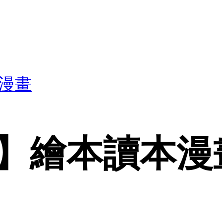
漫畫
】繪本讀本漫