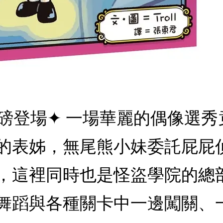
重磅登場✦ 一場華麗的偶像選
的表姊，無尾熊小妹委託屁屁
，這裡同時也是怪盜學院的總
舞蹈與各種關卡中一邊闖關、