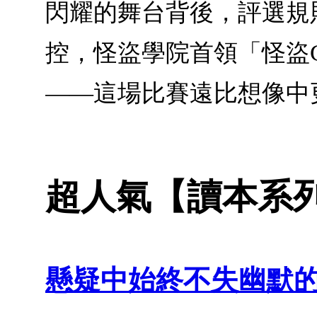
閃耀的舞台背後，評選規
控，怪盜學院首領「怪盜G
——這場比賽遠比想像中
超人氣【讀本系
懸疑中始終不失幽默