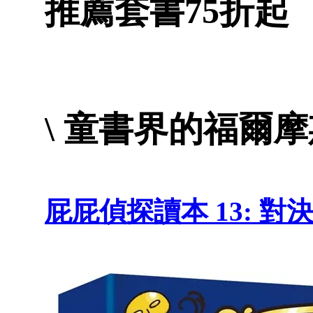
推薦套書75折起
\ 童書界的福爾
屁屁偵探讀本 13: 對