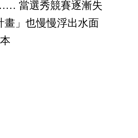
…… 當選秀競賽逐漸失
E計畫」也慢慢浮出水面
繪本