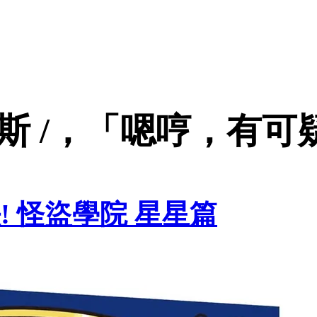
摩斯 /，「嗯哼，有
決! 怪盜學院 星星篇