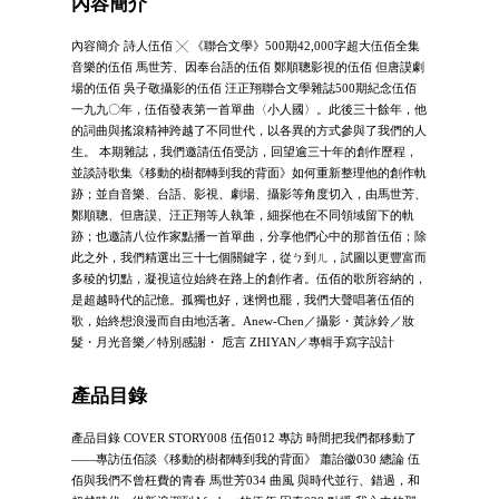
內容簡介
內容簡介 詩人伍佰 ╳ 《聯合文學》500期42,000字超大伍佰全集
音樂的伍佰 馬世芳、因奉台語的伍佰 鄭順聰影視的伍佰 但唐謨劇
場的伍佰 吳子敬攝影的伍佰 汪正翔聯合文學雜誌500期紀念伍佰
一九九〇年，伍佰發表第一首單曲〈小人國〉。此後三十餘年，他
的詞曲與搖滾精神跨越了不同世代，以各異的方式參與了我們的人
生。 本期雜誌，我們邀請伍佰受訪，回望逾三十年的創作歷程，
並談詩歌集《移動的樹都轉到我的背面》如何重新整理他的創作軌
跡；並自音樂、台語、影視、劇場、攝影等角度切入，由馬世芳、
鄭順聰、但唐謨、汪正翔等人執筆，細探他在不同領域留下的軌
跡；也邀請八位作家點播一首單曲，分享他們心中的那首伍佰；除
此之外，我們精選出三十七個關鍵字，從ㄅ到ㄦ，試圖以更豐富而
多稜的切點，凝視這位始終在路上的創作者。伍佰的歌所容納的，
是超越時代的記憶。孤獨也好，迷惘也罷，我們大聲唱著伍佰的
歌，始終想浪漫而自由地活著。Anew-Chen／攝影・黃詠鈴／妝
髮・月光音樂／特別感謝・ 卮言 ZHIYAN／專輯手寫字設計
產品目錄
產品目錄 COVER STORY008 伍佰012 專訪 時間把我們都移動了
——專訪伍佰談《移動的樹都轉到我的背面》 蕭詒徽030 總論 伍
佰與我們不曾枉費的青春 馬世芳034 曲風 與時代並行、錯過，和