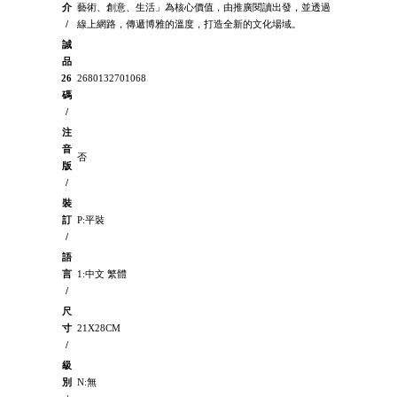
介
藝術、創意、生活」為核心價值，由推廣閱讀出發，並透過
/
線上網路，傳遞博雅的溫度，打造全新的文化場域。
誠
品
26
2680132701068
碼
/
注
音
否
版
/
裝
訂
P:平裝
/
語
言
1:中文 繁體
/
尺
寸
21X28CM
/
級
別
N:無