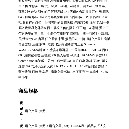
超越時代：從新浪潮到Afrobeat的伍佰 因奉038 點播 我心中的那
首伍佰 李蘋芬、崎雲、騷夏、栩栩、林禹瑄、關天林、湖南蟲、
鄭聿040 台語 對你的了解哪遮爾少：伍佰的台語歌及其他 鄭順聰
046 劇場 專訪《成功之路搖滾歌劇》副導演吳子敬 林佑霖052 影
視 膠卷裡的伍佰：台灣男性的集體象徵 但唐謨060 攝影 給我一個
屬於我世界之外的東西：凝視伍佰的攝影 汪正翔064 索引 愛上伍
佰是快樂的事：三十七個伍佰關鍵字 陳德政、熊一蘋074 小說 晚
風 潘家欣078 書單 伍佰愛書十選 煮雪的人 十個《聯合文學》音樂
專題盤點 汪倩妤082 推薦 北台灣音樂空間五選 Summer
WuSPECIAL特輯 084 礁溪老爺酒店二十周年REGULAR003 目錄
005 編輯室報告 王聰威006 新人新書 張原通010 NEWS 蘇吉011
Contributor 蕭詒徽、因奉、熊一蘋088 當月作家 劉梓潔094 聯文
選書096 六月小說新人賞 UNITAS YOUTH 104 作品刊登 曾怡118
藝文快訊 西班牙編譯、臺灣文學巡禮126 下期預告 李滄東130 編
輯小隊
商品規格
商
品
聯合文學, 六月
名
/
簡
聯合文學, 六月：聯合文學(500)115年06月：誠品以「人文、