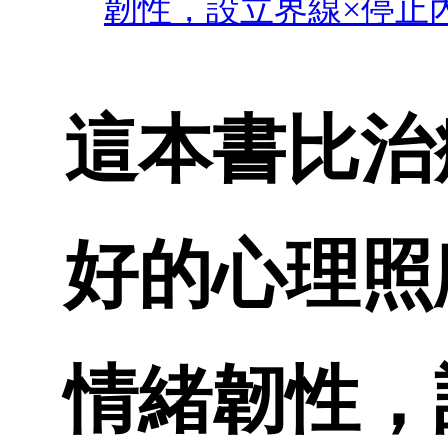
韌性，設立界線×停止內
這本書比治
好的心理照
情緒韌性，