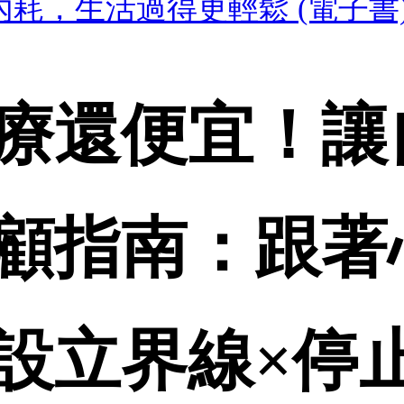
耗，生活過得更輕鬆 (電子書
療還便宜！讓
顧指南：跟著
設立界線×停