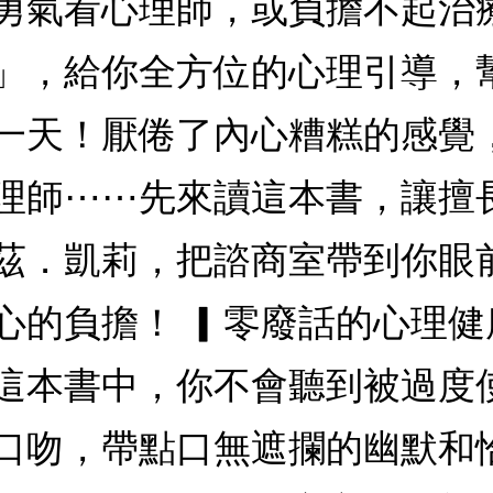
勇氣看心理師，或負擔不起治
」，給你全方位的心理引導，
一天！厭倦了內心糟糕的感覺
理師⋯⋯先來讀這本書，讓擅
茲．凱莉，把諮商室帶到你眼
心的負擔！ ▎零廢話的心理
這本書中，你不會聽到被過度
口吻，帶點口無遮攔的幽默和