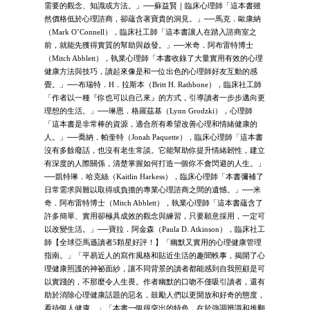
需要的觀念、知識或方法。」──蘇益賢｜臨床心理師「這本書雖
然價格低於心理諮商，卻蘊含著寶貴的洞見。」──馬克．歐康納
（Mark O’Connell），臨床社工師「這本書讓人在踏入諮商室之
前，就能先獲得實質的幫助與啟發。」──米奇．阿布雷特博士
（Mitch Abblett），執業心理師「本書收錄了大量實用有效的心理
健康方法與技巧，讀起來像是和一位出色的心理師好友互動的感
覺。」──布瑞特．H．拉斯本（Britt H. Rathbone），臨床社工師
「作者以一種『你也可以自己來』的方式，引導讀者一步步邁向更
理想的生活。」──琳恩．格羅茲基（Lynn Grodzki），心理師
「這本書是非常棒的資源，適合所有希望改善心理和情緒健康的
人。」──喬納．帕奎特（Jonah Paquette），臨床心理師「這本書
沒有多餘廢話，也沒有老生常談。它能幫助你提升情緒韌性，建立
有深度的人際關係，清楚掌握如何打造一個你不會閃避的人生。」
──凱特琳．哈克絲（Kaitlin Harkess），臨床心理師「本書彌補了
日常需求與難以取得或負擔的專業心理諮商之間的遺憾。」──米
奇．阿布雷特博士（Mitch Abblett），執業心理師「這本書蘊含了
許多簡單、實用卻極具成效的觀念與練習，只要願意採用，一定可
以改變生活。」──寶拉．阿金森（Paula D. Atkinson），臨床社工
師【全球亞馬遜讀者5顆星好評！】「幽默又實用的心理健康管理
指南。」「平易近人的寫作風格和貼近生活的趣聞軼事，揭開了心
理健康照護的神祕面紗，讓不同背景的讀者都能感到自我照顧是可
以實踐的，不那麼令人生畏。作者幽默的口吻不僅吸引讀者，還有
助於消除心理健康話題的惡名，鼓勵人們以更開放和好奇的態度，
看待個人健康。」「本書一個很突出的特色，在於強調辨識和推翻