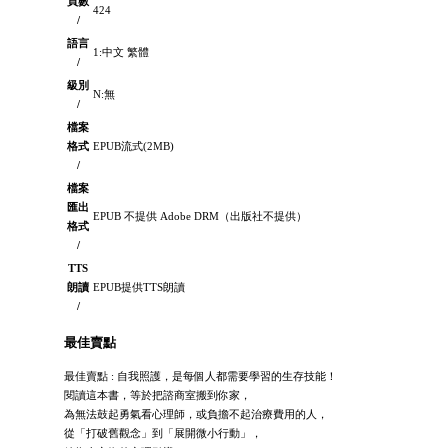
頁數
424
/
語言
1:中文 繁體
/
級別
N:無
/
檔案
格式
EPUB流式(2MB)
/
檔案
匯出
EPUB 不提供 Adobe DRM（出版社不提供）
格式
/
TTS
朗讀
EPUB提供TTS朗讀
/
最佳賣點
最佳賣點 : 自我照護，是每個人都需要學習的生存技能！
閱讀這本書，等於把諮商室搬到你家，
為無法鼓起勇氣看心理師，或負擔不起治療費用的人，
從「打破舊觀念」到「展開微小行動」，