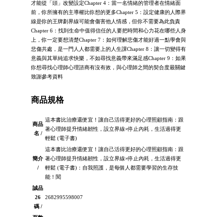
才能從「頭」改變設定Chapter 4：當一名情緒的管理者在情緒面
前，你所擁有的主導權比你想的更多Chapter 5：設定健康的人際界
線是你的王牌劃界線可能會傷害他人情感，但你不需要為此負責
Chapter 6：找到生命中值得信任的人要把時間和心力花在哪些人身
上，你一定要想清楚Chapter 7：如何理解悲傷才能好過一點學會與
悲傷共處，是一門人人都需要上的人生課Chapter 8：讓一切變得有
意義與其單純追求快樂，不如尋找意義帶來滿足感Chapter 9：如果
你想尋找心理師心理諮商有沒有效，與心理師之間的契合度最關鍵
致謝參考資料
商品規格
這本書比治療還便宜！讓自己活得更好的心理照顧指南：跟
商品
著心理師提升情緒韌性，設立界線×停止內耗，生活過得更
名 /
輕鬆 (電子書)
這本書比治療還便宜！讓自己活得更好的心理照顧指南：跟
簡介
著心理師提升情緒韌性，設立界線×停止內耗，生活過得更
/
輕鬆 (電子書)：自我照護，是每個人都需要學習的生存技
能！閱
誠品
26
2682995598007
碼 /