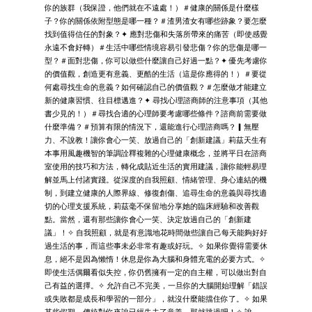
你的族群（我保證，他們就在不遠處！）＃健康的關係是什麼樣
子？你的關係依附型態是哪一種？＃渣男渣女有哪些跡象？要怎麼
找到值得信任的對象？✦ 應對悲傷和失落所帶來的痛苦（即使感覺
永遠不會好轉）＃生活中哪些情境容易引發悲傷？你的悲傷是哪一
型？＃面對悲傷，你可以做些什麼讓自己好過一點？✦ 優先考慮你
的價值觀，創造更有意義、更酷的生活（這是你應得的！）＃要從
何處尋找生命的意義？如何確認自己的價值觀？＃怎麼做才能建立
新的健康習慣、往目標邁進？✦ 尋找心理諮商師的注意事項（其他
書少見的！）＃尋找合適的心理師要考慮哪些條件？諮商前需要做
什麼準備？＃預算有限的情況下，還能進行心理諮商嗎？▎無壓
力、不說教！讓你會心一笑、放過自己的「創新建議」莉茲天生有
本事用風趣機智的筆調詮釋複雜的心理健康概念，並將平日在諮商
室使用的技巧和方法，轉化成貼近生活的實用建議，讓你能輕易理
解並馬上付諸實踐。從深度的自我照顧、情緒管理、身心連結的機
制，到建立健康的人際界線、修復創傷、追尋生命的意義與尋找適
切的心理支援系統，莉茲毫不保留地分享她的臨床經驗和改善觀
點。當然，還有那些讓你會心一笑、決定放過自己的「創新建
議」！✧ 自我照顧，就是有意識地花時間做些讓自己每天能夠好好
過生活的事，而這些事未必非常有趣或好玩。✧ 如果你覺得需要休
息，絕不是因為懶惰！休息是你為大腦和身體充電的必要方式。✧
即使生活偶爾看似失控，你仍舊擁有一定的自主權，可以做出對自
己有益的選擇。✧ 允許自己不完美，一旦你的大腦開始理解「錯誤
或失敗都是成長和學習的一部分」，就沒什麼能擋住你了。✧ 如果