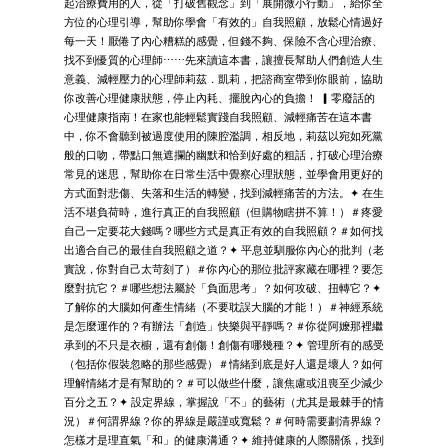
起治療費用的人，從「打破舊觀念」到「展開微小行動」，給你全
方位的心理引導，幫助你學會「有效的」自我照顧，放鬆心情過好
每一天！厭倦了內心糟糕的感覺，但錢不夠、保險不含心理治療、
找不到優質的心理師⋯⋯先來讀這本書，讓擅長幫助人們創造人生
意義、減輕壓力的心理師莉茲．凱莉，把諮商室帶到你眼前，協助
你改善心理健康狀態，停止內耗、擺脫內心的負擔！ ▎零廢話的
心理健康指南！在家也能輕鬆實踐自我照顧、減輕痛苦在這本書
中，你不會聽到被過度使用的陳腔濫調，相反地，莉茲以宛如死黨
般的口吻，帶點口無遮攔的幽默和恰到好處的粗話，打破心理治療
常見的迷思，幫助你在日常生活中覺察心理狀態，並學會用更好的
方式面對悲傷、失落和生活的轉變，找到減輕痛苦的方法。✦ 在生
活不堪負荷時，進行真正的自我照顧（但購物瞎拼不算！）＃疼愛
自己一定要花大錢嗎？哪些方式是真正有效的自我照顧？＃如何找
出適合自己的最佳自我照顧之道？✦ 平息並馴服你內心的批判（老
實說，你對自己太苛刻了）＃你內心的那位批評家藏在哪裡？要怎
麼對抗它？＃哪些想法屬於「負面思考」？如何攻破、扭轉它？✦
了解你的大腦如何產生情緒（不要耽誤大腦的才能！）＃神經系統
是怎麼運作的？有辦法「創造」快樂與平靜嗎？＃你從阿嬤那裡繼
承到的不只是衣櫥，還有創傷！創傷有哪幾種？✦ 管理所有的感受
（包括你假裝忽略的那些感覺）＃情緒到底是好人還是壞人？如何
理解情緒才是有幫助的？＃可以做些什麼，讓焦慮或沮喪至少減少
百分之五？✦ 設定界線，掌握說「不」的藝術（尤其是最棘手的情
況）＃何謂界線？你的界線是嚴謹或寬鬆？＃何時需要劃清界線？
怎樣才是理直氣「和」的健康溝通？✦ 維持健康的人際關係，找到