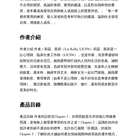
不合理的期望。真誠的筆調、實用的建議，以及對自我疼惜的重
視，使本書成為發現自我和個人成就路上的寶貴伴侶。」「每一章
都有實用的練習、發人深省的思考和可執行的建議，協助你去發現
自我，增進個人成長。」
作者介紹
作者介紹 作者／莉茲．凱莉（Liz Kelly, LICSW）莉茲．凱莉是一
位心理師、臨床社會工作師（LICSW），也是作家，現居華盛頓特
區附近的北維吉尼亞。她熱愛幫助忙碌的人找到生活的意義、減輕
壓力，活得更有意識，也經常陪伴那些經歷悲傷、失落和人生轉變
的個案。週末時，她經常與丈夫、兩個女兒一起出門探險。她熱愛
發揮創意、整理東西（如果不是心理師，搞不好現在是專業衣櫃整
理師）、嘗試新食譜、隨機觀看紀錄片、健行，還有與朋友鄰居共
度美好時光。
產品目錄
產品目錄 作者的話前言Chapter 1：自我照顧是生存技能心理健康
照護，是每個人都需要學習的生存之道！Chapter 2：認識你的內在
批評者拒絕不適合你的標準，允許自己拋開「你應該」的規則
Chapter 3：了解你的大腦如何產生情緒揭開神經系統的運作模式，