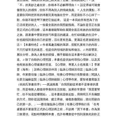
某些假期、傳統對你來說已經失去了意義，那就跳過吧！✧ 說
「不」的美妙之處在於，你根本不必解釋理由！✧ 設定界線可能會
傷害別人的感情，但你不用為別人的情緒負責。✧ 人生的重點，不
是要你同時把所有的球都完美地拋在空中，而是當你不小心掉了一
顆，你願不願意彎下腰把它撿起來。 這是一本寫給所有想為了自
己活得更好的人，一份最全面的自我照顧指南。不論你是否正在接
受正式的心理治療，這本書都能幫助你展開全面且有效的自我照顧
之旅。跟著書中豐富的技巧和靈活的建議，在忙碌煩亂的生活中，
你也能找到適合自己的姿態，活出更有意義、更滿足也更放鬆的生
活！【本書特色】♫ 作者風趣流暢的筆調，搭配扎實有力的內容，
不只打破常見的迷思，也提供跨領域的新知和做法。♫ 內容豐富、
層次分明，身為人會有的煩惱，幾乎都能在這本書中找出解決之
道。♫ 除了自助的心理照護，本書也提供如何尋找心理師，以及其
他有效改善心理健康的管道。【心理師、專業人士也推薦！】李家
雯（海蒂）｜諮商心理師洪仲清｜臨床心理師洪培芸｜臨床心理
師、作家蔡佳璇｜臨床心理師、哇賽心理學執行長鄭俊德｜閱讀人
社群主編蘇益賢｜臨床心理師鐘穎｜心理學作家、愛智者書窩版主
（依姓氏筆畫排序）──真誠推薦「自我照顧從來都不是奢侈的選
項，而是每個人都值得學會的生活技能。如果你常覺得『我需要幫
忙，但不知道從哪開始』，這本書就是個起點，用簡明又不失幽默
的方式，陪你從認識情緒、建立界線、修復創傷開始，踏出照顧自
己的第一步。」──蔡佳璇臨床心理師｜哇賽心理學執行長 「在考
慮要或不要接受正式的心理諮商之前，不妨將『買下本書』作為第
三個選項。花點時間翻閱本書，也許有機會從中找到某個此刻你正