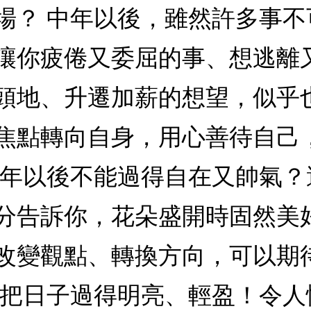
場？ 中年以後，雖然許多事
讓你疲倦又委屈的事、想逃離
頭地、升遷加薪的想望，似乎
焦點轉向自身，用心善待自己
中年以後不能過得自在又帥氣
分告訴你，花朵盛開時固然美
改變觀點、轉換方向，可以期
著把日子過得明亮、輕盈！令人