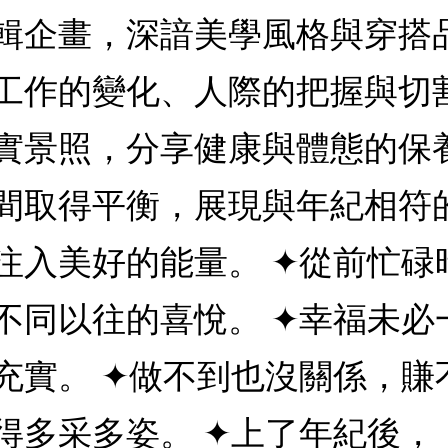
輯企畫，深諳美學風格與穿搭
工作的變化、人際的把握與切
實景照，分享健康與體態的保
間取得平衡，展現與年紀相符
注入美好的能量。 ✦從前忙碌
不同以往的喜悅。 ✦幸福未必
充實。 ✦做不到也沒關係，賺
得多采多姿。 ✦上了年紀後，