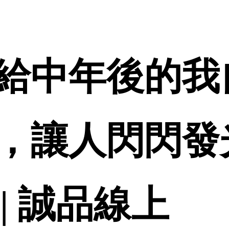
給中年後的我
，讓人閃閃發
 | 誠品線上