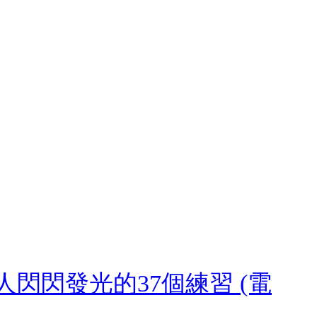
閃閃發光的37個練習 (電