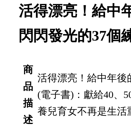
活得漂亮！給中
閃閃發光的37個練
商
活得漂亮！給中年後
品
(電子書)：獻給40
描
養兒育女不再是生活
述