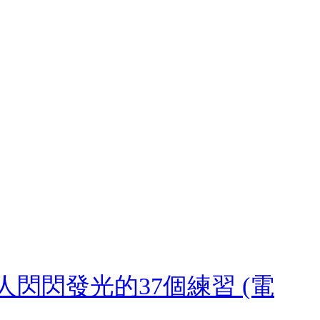
閃閃發光的37個練習 (電