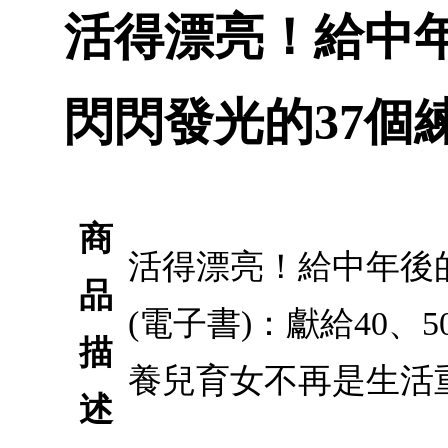
活得漂亮！給中
閃閃發光的37個練
商
活得漂亮！給中年後
品
(電子書)：獻給40
描
養兒育女不再是生活
述