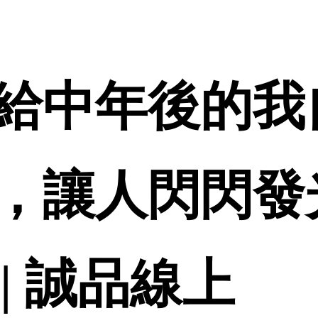
給中年後的我
，讓人閃閃發
 | 誠品線上