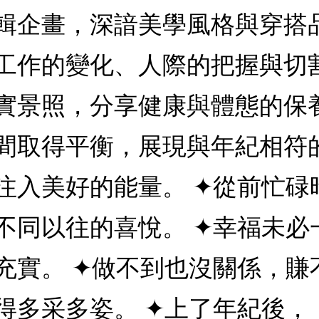
輯企畫，深諳美學風格與穿搭
工作的變化、人際的把握與切
實景照，分享健康與體態的保
間取得平衡，展現與年紀相符
注入美好的能量。 ✦從前忙碌
不同以往的喜悅。 ✦幸福未必
充實。 ✦做不到也沒關係，賺
得多采多姿。 ✦上了年紀後，