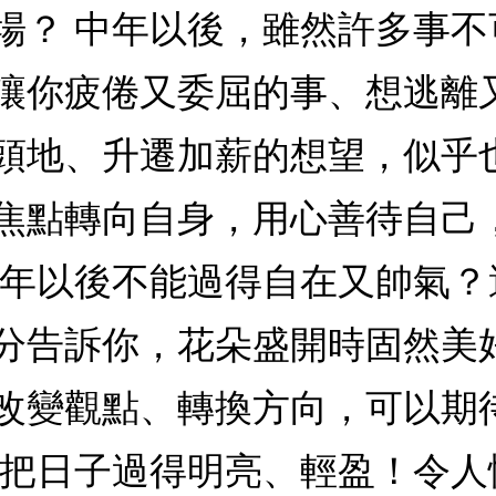
場？ 中年以後，雖然許多事
讓你疲倦又委屈的事、想逃離
頭地、升遷加薪的想望，似乎
焦點轉向自身，用心善待自己
中年以後不能過得自在又帥氣
分告訴你，花朵盛開時固然美
改變觀點、轉換方向，可以期
著把日子過得明亮、輕盈！令人