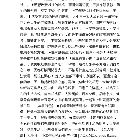
行」。 ✦若想改變以往的風格，剪個俐落短髮，選擇扣領襯衫、簡
約的錐形褲、夾克這些中性穿搭，上了年紀也能打扮得自信、美
麗。 ▎感受下坡路的輕鬆與愜意，人生再一次大放異彩 一田憲子
正走在人生的下坡路上，深深了解對於容貌衰老、體態不再輕盈、
職場版圖及人際關係轉移的憂慮。她說：「不要垂頭喪氣，不要只
想著『我已經無法再成長了』，而是要懂得好好欣賞眼前遼闊的風
景，快樂走下坡。」本書帶著接納、正向的眼光看待人生，分享37
個讓人保持自信、帥氣的練習，找出即使放下過去所擁有的，也能
繼續幸福的方法。 ✦擁有熱愛生活的心態和創意不可少！ ✦從尋
常事物中找出新的觀點很重要！ ✦當直覺告訴你「這看起來很有
趣」，就勇敢敲敲那扇門吧！ ✦帶著「還有好多事不知道」的好奇
心，每一天都可以閃閃發光！ ✦不按照計畫走也沒關係啊！就算無
法實現，想想也開心！ 進入人生的下半場，別讓不安、憂慮淹沒
你的每一天。抱持敞開的心態，再加一點生活的巧思，你將活得比
年輕時更富足也更自由。邀請你跟著一田憲子充滿靈光、成熟又自
在的生活方式，從自我成長、人際關係、居家整理、品味穿搭、健
康飲食到規畫未來等各方面的建議與實踐，一起過上明亮清爽的老
後生活！ 【本書特色】 ★作者筆觸輕巧明快，時不時會自我調
侃，輕鬆分享漸入衰老的心境變化，並以積極和期待的心態來面對
下半場人生，展現清爽俐落感。 ★篇幅精簡，主題明確又聚焦，
食衣住行育樂都有相對應的探討，搭配生活感十足的照片，展現優
雅、簡單生活，正向引領我們進入下一個生命階段。 【名人推
薦】 江明玉｜小器生活執行長 羊小如｜NORIMORI Shop &amp;