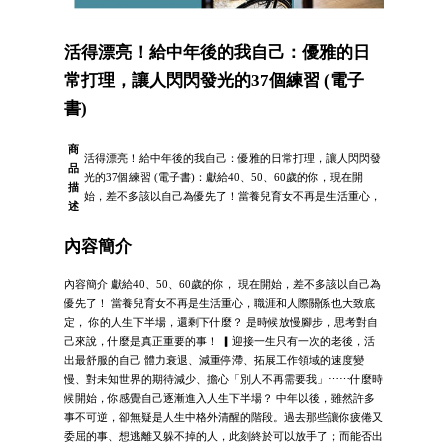
活得漂亮！給中年後的我自己：優雅的日
常打理，讓人閃閃發光的37個練習 (電子
書)
商
活得漂亮！給中年後的我自己：優雅的日常打理，讓人閃閃發
品
光的37個練習 (電子書)：獻給40、50、60歲的你，現在開
描
始，差不多該以自己為優先了！當養兒育女不再是生活重心，
述
內容簡介
內容簡介 獻給40、50、60歲的你， 現在開始，差不多該以自己為
優先了！ 當養兒育女不再是生活重心，職涯和人際關係也大致底
定， 你的人生下半場，還剩下什麼？ 是時候放慢腳步，思考對自
己來說，什麼是真正重要的事！ ▎迎接一生只有一次的老後，活
出最舒服的自己 體力衰退、減重停滯、拓展工作領域的速度變
慢、對未知世界的期待減少、擔心「別人不再需要我」⋯⋯什麼時
候開始，你感覺自己逐漸進入人生下半場？ 中年以後，雖然許多
事不可逆，卻無疑是人生中格外清醒的階段。過去那些讓你疲倦又
委屈的事、想逃離又躲不掉的人，此刻終於可以放手了；而能否出