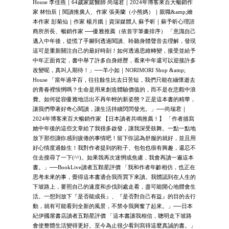
House 李佳燕｜64歲家庭醫師 尚瑞君｜2024年博客來百大暢銷作
家 林怡辰｜閱讀推廣人、作家 張美蘭（小熊媽）｜親職&amp;繪
本作家 彭菊仙｜作家 楊月娥｜資深媒體人 蘇予昕｜蘇予昕心理諮
商所所長、暢銷作家 ──優雅推薦（依首字筆畫排序） 「意識自己
邁入中年後，從慌了手腳到透過閱讀、聆聽身體聲音去理解，發現
這可是重新關注自己的最好時刻！如何透過思維轉變，接受並給予
中年正面肯定，書中舉了許多自身經歷，看來中年還可以迎接許多
改變呢，真叫人期待！」──羊小如｜NORIMORI Shop &amp;
House 「當年過半百，往往餘生比去日苦短，我們只能在緬懷逝去
的青春裡悵惘嗎？生命是用來創造體驗價值的，而不是在悲觀中浪
費。如何從容優雅地活出不再年輕的新姿態？正是這本書的精華，
讓我們帶著好奇心閱讀，讓生活持續閃閃發光。」──尚瑞君｜
2024年博客來百大暢銷作家 【日本讀者共鳴推薦！】 「作者描寫
她中年後的這些文章給了我很多啟發，讓我深受鼓舞。一點一點地
放下那些讓你感到疲倦的事情吧！留下你認為舒服的就好，並且用
好心情度過餘生！我對作者提到的鞋子、包包也很有興趣，還忍不
住去搜尋了一下(^^)。如果我再次迷惘或焦慮，我會再讀一遍這本
書。」──BookLive讀者五顆星評價 「我和作者年齡相仿，也正在
思考未來的事，覺得這本書適合我而買下來讀。我體認到在人生的
下坡路上，要照自己的速度和步伐到處走看，盡可能開心地體會生
活。一想到放下『是否能成長』、『是否對自己有益』的目的去行
動，就有可能看到全新的風景，不禁令我興奮了起來。」──日本
紀伊國屋書店讀者五顆星評價 「這本書讓我相信，聰明走下坡路
會使整體生活變得更好。至今為止很少看到寫得這麼真誠的書。」