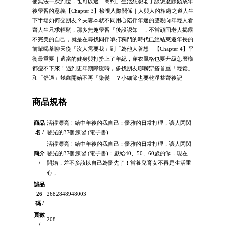
使無法一次到位，也可以過「簡約」生活想想老了該怎麼賺錢成年
後學習的意義【Chapter 3】檢視人際關係｜人與人的相處之道人生
下半場如何交朋友？夫妻本就不同用心陪伴年邁的雙親向年輕人看
齊人生只求輕鬆，那多無趣學習「後設認知」，不當頑固老人揭露
不完美的自己，就是在尋找同伴單打獨鬥的時代已經結束邀年長的
前輩喝茶聊天從「沒人需要我」到「為他人著想」【Chapter 4】平
衡最重要｜適當的健身與打扮上了年紀，穿衣風格也要升級怎麼樣
都瘦不下來！遇到更年期障礙時，多找朋友聊聊穿搭首重「輕鬆」
和「舒適」幾歲開始不再「染髮」？小細節也要乾淨整齊後記
商品規格
商品
活得漂亮！給中年後的我自己：優雅的日常打理，讓人閃閃
名 /
發光的37個練習 (電子書)
活得漂亮！給中年後的我自己：優雅的日常打理，讓人閃閃
簡介
發光的37個練習 (電子書)：獻給40、50、60歲的你，現在
/
開始，差不多該以自己為優先了！當養兒育女不再是生活重
心，
誠品
26
2682848948003
碼 /
頁數
208
/