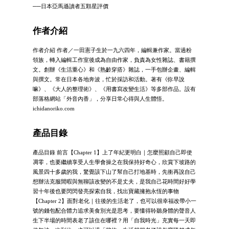
──日本亞馬遜讀者五顆星評價
作者介紹
作者介紹 作者／一田憲子生於一九六四年，編輯兼作家。當過粉
領族，轉入編輯工作室後成為自由作家，負責為女性雜誌、書籍撰
文。創辦《生活重心》和《熟齡穿搭》雜誌，一手包辦企畫、編輯
與撰文。常在日本各地奔波，忙於採訪和活動。著有《你早說
嘛》、《大人的整理術》、《用書寫改變生活》等多部作品。設有
部落格網站「外音內香」，分享日常心得與人生體悟。
ichidanoriko.com
產品目錄
產品目錄 前言【Chapter 1】上了年紀更明白｜怎麼照顧自己即使
凋零，也要繼續享受人生學會操之在我保持好奇心，欣賞下坡路的
風景四十多歲的我，驚覺該下山了幫自己打地基時，先衝再說自己
想辦法克服閒暇與無聊該改變的不是丈夫，是我自己花時間好好學
習十年後也要閃閃發亮探索自我，找出寶藏擁抱永恆的事物
【Chapter 2】面對老化｜往後的生活老了，也可以很幸福改帶小一
號的錢包配合體力追求美食別光是思考，要懂得聆聽身體的聲音人
生下半場的時間表老了該住在哪裡？用「自我時光」充實每一天即