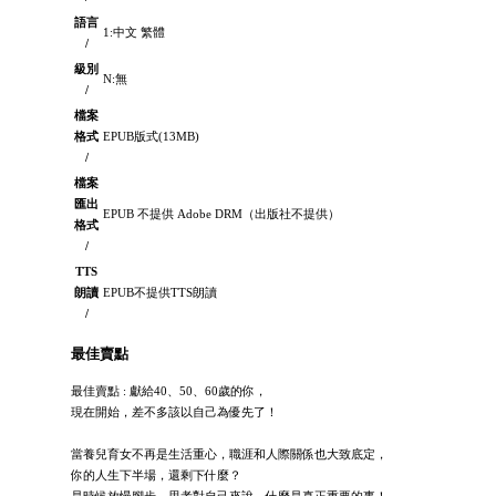
語言
1:中文 繁體
/
級別
N:無
/
檔案
格式
EPUB版式(13MB)
/
檔案
匯出
EPUB 不提供 Adobe DRM（出版社不提供）
格式
/
TTS
朗讀
EPUB不提供TTS朗讀
/
最佳賣點
最佳賣點 : 獻給40、50、60歲的你，
現在開始，差不多該以自己為優先了！
當養兒育女不再是生活重心，職涯和人際關係也大致底定，
你的人生下半場，還剩下什麼？