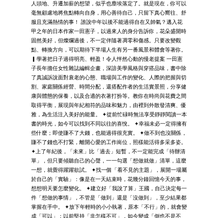
人頭地、升遷加薪的想望，似乎也塵埃落定了。就是現在，你可以
毫無顧慮地將焦點轉向自身，用心善待自己，只留下真心嚮往、舒
服且充滿熱情的事！ 誰說中年以後不能過得自在又帥氣？邁入花
甲之年的日本作家一田憲子，以過來人的身分告訴你，花朵盛開時
固然美好，但燦爛過後，不一定伴隨著凋零和傷感。只要改變觀
點、轉換方向，可以期待下半場人生有另一番風景和體會等著你。
▎學著把日子過得明亮、輕盈！令人怦然心動的慢老提案 一田憲
子長年擔任女性雜誌編輯企畫，深諳美學風格與穿搭品味，書中除
了真誠訴說面對衰老的心態、職場與工作的變化、人際的把握與切
割、家庭關係經營、時間分配，還搭配作者的生活實景照，分享健
康與體態的保養，以及合適的衣著打扮等。教你在時尚與花費之間
取得平衡，展現與年紀相符的品味和魅力，由裡到外散發清爽、優
雅，為生活注入美好的能量。 ✦從前忙碌時無法享受靜靜閱讀一本
書的時光，如今可以找到不同以往的喜悅。 ✦幸福未必一定得擁有
些什麼；即使賺不了大錢，也能過得很充實。 ✦做不到也沒關係，
賺不了錢也不打緊，離開心愛的工作崗位，照樣能活得多采多姿。
✦上了年紀後，「未來」比「過去」短暫，不一定能完成「待辦清
單」，但只要傾聽自己的心聲，一一勾選「想做就做」清單，這麼
一想，就覺得躍躍欲試。 ✦找一個「看不見的主題」，展開一場屬
於自己的「實驗」：像是在一天結束時，花幾分鐘回憶今天的事，
想想明天要怎麼變化。 ✦建立好「我說了算」王國，自己決定每一
件「想做的事情」，不管是「做到」還是「沒做到」，至少結果都
掌握在手中。 ✦放下年輕時的小小執著，原本「不行」的，就會變
成「可以」；以前堅持「非怎樣不可」，如今變成「倒也不是不