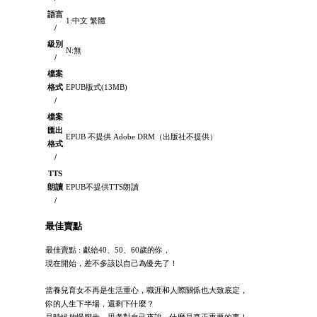
語言
1:中文 繁體
/
級別
N:無
/
檔案
格式
EPUB版式(13MB)
/
檔案
匯出
EPUB 不提供 Adobe DRM（出版社不提供）
格式
/
TTS
朗讀
EPUB不提供TTS朗讀
/
最佳賣點
最佳賣點 : 獻給40、50、60歲的你，
現在開始，差不多該以自己為優先了！
當養兒育女不再是生活重心，職涯和人際關係也大致底定，
你的人生下半場，還剩下什麼？