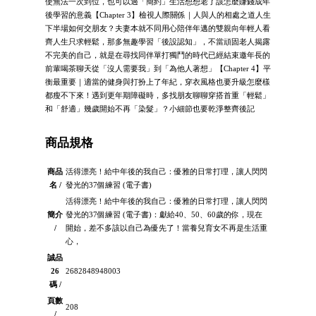
使無法一次到位，也可以過「簡約」生活想想老了該怎麼賺錢成年
後學習的意義【Chapter 3】檢視人際關係｜人與人的相處之道人生
下半場如何交朋友？夫妻本就不同用心陪伴年邁的雙親向年輕人看
齊人生只求輕鬆，那多無趣學習「後設認知」，不當頑固老人揭露
不完美的自己，就是在尋找同伴單打獨鬥的時代已經結束邀年長的
前輩喝茶聊天從「沒人需要我」到「為他人著想」【Chapter 4】平
衡最重要｜適當的健身與打扮上了年紀，穿衣風格也要升級怎麼樣
都瘦不下來！遇到更年期障礙時，多找朋友聊聊穿搭首重「輕鬆」
和「舒適」幾歲開始不再「染髮」？小細節也要乾淨整齊後記
商品規格
商品
活得漂亮！給中年後的我自己：優雅的日常打理，讓人閃閃
名 /
發光的37個練習 (電子書)
活得漂亮！給中年後的我自己：優雅的日常打理，讓人閃閃
簡介
發光的37個練習 (電子書)：獻給40、50、60歲的你，現在
/
開始，差不多該以自己為優先了！當養兒育女不再是生活重
心，
誠品
26
2682848948003
碼 /
頁數
208
/