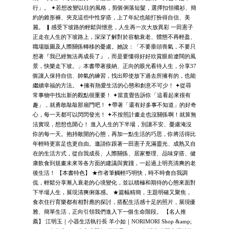
行」。 ✦若想改變以往的風格，剪個俐落短髮，選擇扣領襯衫、簡
約的錐形褲、夾克這些中性穿搭，上了年紀也能打扮得自信、美
麗。 ▎感受下坡路的輕鬆與愜意，人生再一次大放異彩 一田憲子
正走在人生的下坡路上，深深了解對於容貌衰老、體態不再輕盈、
職場版圖及人際關係轉移的憂慮。她說：「不要垂頭喪氣，不要只
想著『我已經無法再成長了』，而是要懂得好好欣賞眼前遼闊的風
景，快樂走下坡。」本書帶著接納、正向的眼光看待人生，分享37
個讓人保持自信、帥氣的練習，找出即使放下過去所擁有的，也能
繼續幸福的方法。 ✦擁有熱愛生活的心態和創意不可少！ ✦從尋
常事物中找出新的觀點很重要！ ✦當直覺告訴你「這看起來很有
趣」，就勇敢敲敲那扇門吧！ ✦帶著「還有好多事不知道」的好奇
心，每一天都可以閃閃發光！ ✦不按照計畫走也沒關係啊！就算無
法實現，想想也開心！ 進入人生的下半場，別讓不安、憂慮淹沒
你的每一天。抱持敞開的心態，再加一點生活的巧思，你將活得比
年輕時更富足也更自由。邀請你跟著一田憲子充滿靈光、成熟又自
在的生活方式，從自我成長、人際關係、居家整理、品味穿搭、健
康飲食到規畫未來等各方面的建議與實踐，一起過上明亮清爽的老
後生活！ 【本書特色】 ★作者筆觸輕巧明快，時不時會自我調
侃，輕鬆分享漸入衰老的心境變化，並以積極和期待的心態來面對
下半場人生，展現清爽俐落感。 ★篇幅精簡，主題明確又聚焦，
食衣住行育樂都有相對應的探討，搭配生活感十足的照片，展現優
雅、簡單生活，正向引領我們進入下一個生命階段。 【名人推
薦】 江明玉｜小器生活執行長 羊小如｜NORIMORI Shop &amp;