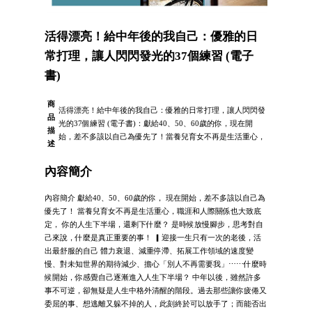
活得漂亮！給中年後的我自己：優雅的日
常打理，讓人閃閃發光的37個練習 (電子
書)
商
活得漂亮！給中年後的我自己：優雅的日常打理，讓人閃閃發
品
光的37個練習 (電子書)：獻給40、50、60歲的你，現在開
描
始，差不多該以自己為優先了！當養兒育女不再是生活重心，
述
內容簡介
內容簡介 獻給40、50、60歲的你， 現在開始，差不多該以自己為
優先了！ 當養兒育女不再是生活重心，職涯和人際關係也大致底
定， 你的人生下半場，還剩下什麼？ 是時候放慢腳步，思考對自
己來說，什麼是真正重要的事！ ▎迎接一生只有一次的老後，活
出最舒服的自己 體力衰退、減重停滯、拓展工作領域的速度變
慢、對未知世界的期待減少、擔心「別人不再需要我」⋯⋯什麼時
候開始，你感覺自己逐漸進入人生下半場？ 中年以後，雖然許多
事不可逆，卻無疑是人生中格外清醒的階段。過去那些讓你疲倦又
委屈的事、想逃離又躲不掉的人，此刻終於可以放手了；而能否出