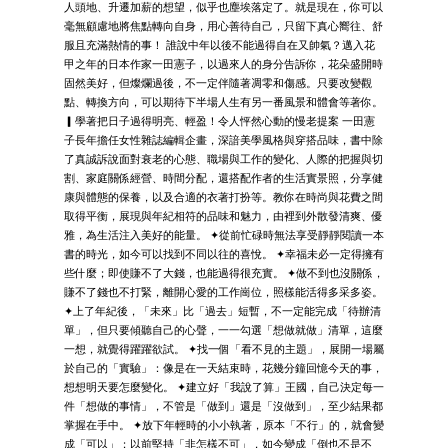
人頭地、升遷加薪的想望，似乎也塵埃落定了。就是現在，你可以
毫無顧慮地將焦點轉向自身，用心善待自己，只留下真心嚮往、舒
服且充滿熱情的事！ 誰說中年以後不能過得自在又帥氣？邁入花
甲之年的日本作家一田憲子，以過來人的身分告訴你，花朵盛開時
固然美好，但燦爛過後，不一定伴隨著凋零和傷感。只要改變觀
點、轉換方向，可以期待下半場人生有另一番風景和體會等著你。
▎學著把日子過得明亮、輕盈！令人怦然心動的慢老提案 一田憲
子長年擔任女性雜誌編輯企畫，深諳美學風格與穿搭品味，書中除
了真誠訴說面對衰老的心態、職場與工作的變化、人際的把握與切
割、家庭關係經營、時間分配，還搭配作者的生活實景照，分享健
康與體態的保養，以及合適的衣著打扮等。教你在時尚與花費之間
取得平衡，展現與年紀相符的品味和魅力，由裡到外散發清爽、優
雅，為生活注入美好的能量。 ✦從前忙碌時無法享受靜靜閱讀一本
書的時光，如今可以找到不同以往的喜悅。 ✦幸福未必一定得擁有
些什麼；即使賺不了大錢，也能過得很充實。 ✦做不到也沒關係，
賺不了錢也不打緊，離開心愛的工作崗位，照樣能活得多采多姿。
✦上了年紀後，「未來」比「過去」短暫，不一定能完成「待辦清
單」，但只要傾聽自己的心聲，一一勾選「想做就做」清單，這麼
一想，就覺得躍躍欲試。 ✦找一個「看不見的主題」，展開一場屬
於自己的「實驗」：像是在一天結束時，花幾分鐘回憶今天的事，
想想明天要怎麼變化。 ✦建立好「我說了算」王國，自己決定每一
件「想做的事情」，不管是「做到」還是「沒做到」，至少結果都
掌握在手中。 ✦放下年輕時的小小執著，原本「不行」的，就會變
成「可以」；以前堅持「非怎樣不可」，如今變成「倒也不是不