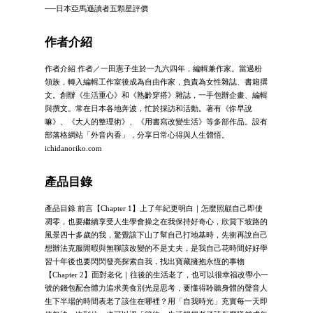
──日本亞馬遜讀者五顆星評價
作者介紹
作者介紹 作者／一田憲子生於一九六四年，編輯兼作家。當過粉
領族，轉入編輯工作室後成為自由作家，負責為女性雜誌、書籍撰
文。創辦《生活重心》和《熟齡穿搭》雜誌，一手包辦企畫、編輯
與撰文。常在日本各地奔波，忙於採訪和活動。著有《你早說
嘛》、《大人的整理術》、《用書寫改變生活》等多部作品。設有
部落格網站「外音內香」，分享日常心得與人生體悟。
ichidanoriko.com
產品目錄
產品目錄 前言【Chapter 1】上了年紀更明白｜怎麼照顧自己即使
凋零，也要繼續享受人生學會操之在我保持好奇心，欣賞下坡路的
風景四十多歲的我，驚覺該下山了幫自己打地基時，先衝再說自己
想辦法克服閒暇與無聊該改變的不是丈夫，是我自己花時間好好學
習十年後也要閃閃發亮探索自我，找出寶藏擁抱永恆的事物
【Chapter 2】面對老化｜往後的生活老了，也可以很幸福改帶小一
號的錢包配合體力追求美食別光是思考，要懂得聆聽身體的聲音人
生下半場的時間表老了該住在哪裡？用「自我時光」充實每一天即