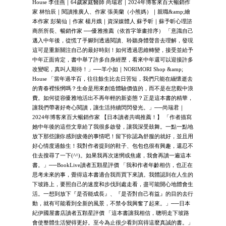
House 李佳燕｜64歲家庭醫師 尚瑞君｜2024年博客來百大暢銷作
家 林怡辰｜閱讀推廣人、作家 張美蘭（小熊媽）｜親職&amp;繪
本作家 彭菊仙｜作家 楊月娥｜資深媒體人 蘇予昕｜蘇予昕心理諮
商所所長、暢銷作家 ──優雅推薦（依首字筆畫排序） 「意識自己
邁入中年後，從慌了手腳到透過閱讀、聆聽身體聲音去理解，發現
這可是重新關注自己的最好時刻！如何透過思維轉變，接受並給予
中年正面肯定，書中舉了許多自身經歷，看來中年還可以迎接許多
改變呢，真叫人期待！」──羊小如｜NORIMORI Shop &amp;
House 「當年過半百，往往餘生比去日苦短，我們只能在緬懷逝去
的青春裡悵惘嗎？生命是用來創造體驗價值的，而不是在悲觀中浪
費。如何從容優雅地活出不再年輕的新姿態？正是這本書的精華，
讓我們帶著好奇心閱讀，讓生活持續閃閃發光。」──尚瑞君｜
2024年博客來百大暢銷作家 【日本讀者共鳴推薦！】 「作者描寫
她中年後的這些文章給了我很多啟發，讓我深受鼓舞。一點一點地
放下那些讓你感到疲倦的事情吧！留下你認為舒服的就好，並且用
好心情度過餘生！我對作者提到的鞋子、包包也很有興趣，還忍不
住去搜尋了一下(^^)。如果我再次迷惘或焦慮，我會再讀一遍這本
書。」──BookLive讀者五顆星評價 「我和作者年齡相仿，也正在
思考未來的事，覺得這本書適合我而買下來讀。我體認到在人生的
下坡路上，要照自己的速度和步伐到處走看，盡可能開心地體會生
活。一想到放下『是否能成長』、『是否對自己有益』的目的去行
動，就有可能看到全新的風景，不禁令我興奮了起來。」──日本
紀伊國屋書店讀者五顆星評價 「這本書讓我相信，聰明走下坡路
會使整體生活變得更好。至今為止很少看到寫得這麼真誠的書。」