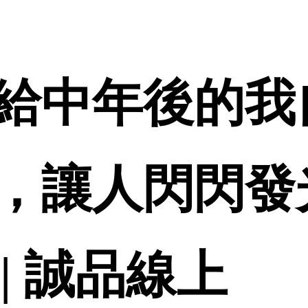
給中年後的我
，讓人閃閃發
 | 誠品線上