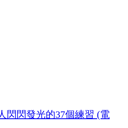
閃閃發光的37個練習 (電