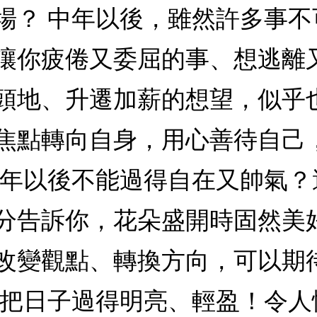
場？ 中年以後，雖然許多事
讓你疲倦又委屈的事、想逃離
頭地、升遷加薪的想望，似乎
焦點轉向自身，用心善待自己
中年以後不能過得自在又帥氣
分告訴你，花朵盛開時固然美
改變觀點、轉換方向，可以期
著把日子過得明亮、輕盈！令人