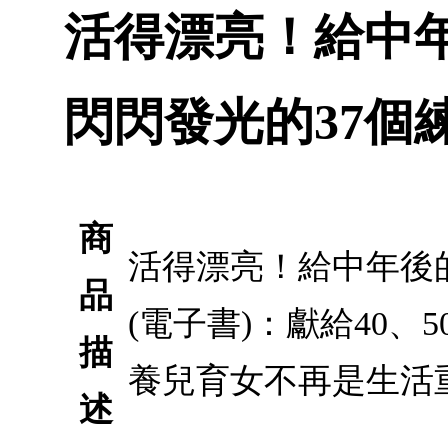
活得漂亮！給中
閃閃發光的37個練
商
活得漂亮！給中年後
品
(電子書)：獻給40
描
養兒育女不再是生活
述