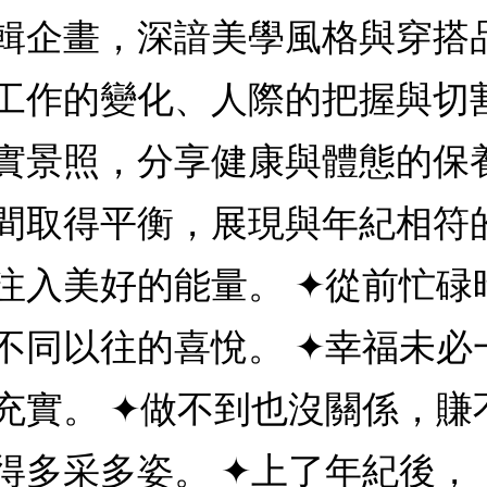
輯企畫，深諳美學風格與穿搭
工作的變化、人際的把握與切
實景照，分享健康與體態的保
間取得平衡，展現與年紀相符
注入美好的能量。 ✦從前忙碌
不同以往的喜悅。 ✦幸福未必
充實。 ✦做不到也沒關係，賺
得多采多姿。 ✦上了年紀後，