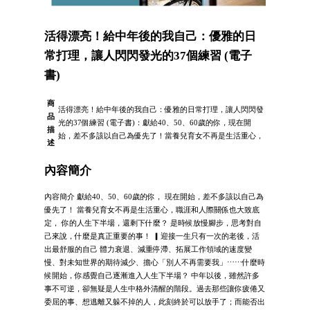
活得漂亮！給中年後的我自己：優雅的日
常打理，讓人閃閃發光的37個練習 (電子
書)
商
活得漂亮！給中年後的我自己：優雅的日常打理，讓人閃閃發
品
光的37個練習 (電子書)：獻給40、50、60歲的你，現在開
描
始，差不多該以自己為優先了！當養兒育女不再是生活重心，
述
內容簡介
內容簡介 獻給40、50、60歲的你， 現在開始，差不多該以自己為
優先了！ 當養兒育女不再是生活重心，職涯和人際關係也大致底
定， 你的人生下半場，還剩下什麼？ 是時候放慢腳步，思考對自
己來說，什麼是真正重要的事！ ▎迎接一生只有一次的老後，活
出最舒服的自己 體力衰退、減重停滯、拓展工作領域的速度變
慢、對未知世界的期待減少、擔心「別人不再需要我」⋯⋯什麼時
候開始，你感覺自己逐漸進入人生下半場？ 中年以後，雖然許多
事不可逆，卻無疑是人生中格外清醒的階段。過去那些讓你疲倦又
委屈的事、想逃離又躲不掉的人，此刻終於可以放手了；而能否出