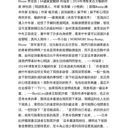
House 李佳燕｜64歲家庭醫師 尚瑞君｜2024年博客來百大暢銷作
家 林怡辰｜閱讀推廣人、作家 張美蘭（小熊媽）｜親職&amp;繪
本作家 彭菊仙｜作家 楊月娥｜資深媒體人 蘇予昕｜蘇予昕心理諮
商所所長、暢銷作家 ──優雅推薦（依首字筆畫排序） 「意識自己
邁入中年後，從慌了手腳到透過閱讀、聆聽身體聲音去理解，發現
這可是重新關注自己的最好時刻！如何透過思維轉變，接受並給予
中年正面肯定，書中舉了許多自身經歷，看來中年還可以迎接許多
改變呢，真叫人期待！」──羊小如｜NORIMORI Shop &amp;
House 「當年過半百，往往餘生比去日苦短，我們只能在緬懷逝去
的青春裡悵惘嗎？生命是用來創造體驗價值的，而不是在悲觀中浪
費。如何從容優雅地活出不再年輕的新姿態？正是這本書的精華，
讓我們帶著好奇心閱讀，讓生活持續閃閃發光。」──尚瑞君｜
2024年博客來百大暢銷作家 【日本讀者共鳴推薦！】 「作者描寫
她中年後的這些文章給了我很多啟發，讓我深受鼓舞。一點一點地
放下那些讓你感到疲倦的事情吧！留下你認為舒服的就好，並且用
好心情度過餘生！我對作者提到的鞋子、包包也很有興趣，還忍不
住去搜尋了一下(^^)。如果我再次迷惘或焦慮，我會再讀一遍這本
書。」──BookLive讀者五顆星評價 「我和作者年齡相仿，也正在
思考未來的事，覺得這本書適合我而買下來讀。我體認到在人生的
下坡路上，要照自己的速度和步伐到處走看，盡可能開心地體會生
活。一想到放下『是否能成長』、『是否對自己有益』的目的去行
動，就有可能看到全新的風景，不禁令我興奮了起來。」──日本
紀伊國屋書店讀者五顆星評價 「這本書讓我相信，聰明走下坡路
會使整體生活變得更好。至今為止很少看到寫得這麼真誠的書。」