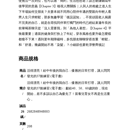
使無法一次到位，也可以過「簡約」生活想想老了該怎麼賺錢成年
後學習的意義【Chapter 3】檢視人際關係｜人與人的相處之道人生
下半場如何交朋友？夫妻本就不同用心陪伴年邁的雙親向年輕人看
齊人生只求輕鬆，那多無趣學習「後設認知」，不當頑固老人揭露
不完美的自己，就是在尋找同伴單打獨鬥的時代已經結束邀年長的
前輩喝茶聊天從「沒人需要我」到「為他人著想」【Chapter 4】平
衡最重要｜適當的健身與打扮上了年紀，穿衣風格也要升級怎麼樣
都瘦不下來！遇到更年期障礙時，多找朋友聊聊穿搭首重「輕鬆」
和「舒適」幾歲開始不再「染髮」？小細節也要乾淨整齊後記
商品規格
商品
活得漂亮！給中年後的我自己：優雅的日常打理，讓人閃閃
名 /
發光的37個練習 (電子書)
活得漂亮！給中年後的我自己：優雅的日常打理，讓人閃閃
簡介
發光的37個練習 (電子書)：獻給40、50、60歲的你，現在
/
開始，差不多該以自己為優先了！當養兒育女不再是生活重
心，
誠品
26
2682848948003
碼 /
頁數
208
/