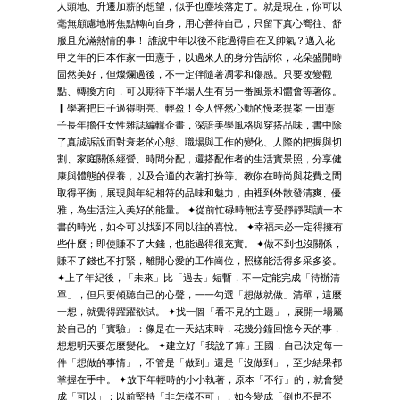
人頭地、升遷加薪的想望，似乎也塵埃落定了。就是現在，你可以
毫無顧慮地將焦點轉向自身，用心善待自己，只留下真心嚮往、舒
服且充滿熱情的事！ 誰說中年以後不能過得自在又帥氣？邁入花
甲之年的日本作家一田憲子，以過來人的身分告訴你，花朵盛開時
固然美好，但燦爛過後，不一定伴隨著凋零和傷感。只要改變觀
點、轉換方向，可以期待下半場人生有另一番風景和體會等著你。
▎學著把日子過得明亮、輕盈！令人怦然心動的慢老提案 一田憲
子長年擔任女性雜誌編輯企畫，深諳美學風格與穿搭品味，書中除
了真誠訴說面對衰老的心態、職場與工作的變化、人際的把握與切
割、家庭關係經營、時間分配，還搭配作者的生活實景照，分享健
康與體態的保養，以及合適的衣著打扮等。教你在時尚與花費之間
取得平衡，展現與年紀相符的品味和魅力，由裡到外散發清爽、優
雅，為生活注入美好的能量。 ✦從前忙碌時無法享受靜靜閱讀一本
書的時光，如今可以找到不同以往的喜悅。 ✦幸福未必一定得擁有
些什麼；即使賺不了大錢，也能過得很充實。 ✦做不到也沒關係，
賺不了錢也不打緊，離開心愛的工作崗位，照樣能活得多采多姿。
✦上了年紀後，「未來」比「過去」短暫，不一定能完成「待辦清
單」，但只要傾聽自己的心聲，一一勾選「想做就做」清單，這麼
一想，就覺得躍躍欲試。 ✦找一個「看不見的主題」，展開一場屬
於自己的「實驗」：像是在一天結束時，花幾分鐘回憶今天的事，
想想明天要怎麼變化。 ✦建立好「我說了算」王國，自己決定每一
件「想做的事情」，不管是「做到」還是「沒做到」，至少結果都
掌握在手中。 ✦放下年輕時的小小執著，原本「不行」的，就會變
成「可以」；以前堅持「非怎樣不可」，如今變成「倒也不是不