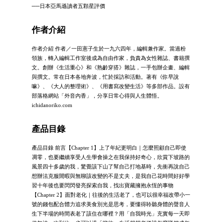
──日本亞馬遜讀者五顆星評價
作者介紹
作者介紹 作者／一田憲子生於一九六四年，編輯兼作家。當過粉
領族，轉入編輯工作室後成為自由作家，負責為女性雜誌、書籍撰
文。創辦《生活重心》和《熟齡穿搭》雜誌，一手包辦企畫、編輯
與撰文。常在日本各地奔波，忙於採訪和活動。著有《你早說
嘛》、《大人的整理術》、《用書寫改變生活》等多部作品。設有
部落格網站「外音內香」，分享日常心得與人生體悟。
ichidanoriko.com
產品目錄
產品目錄 前言【Chapter 1】上了年紀更明白｜怎麼照顧自己即使
凋零，也要繼續享受人生學會操之在我保持好奇心，欣賞下坡路的
風景四十多歲的我，驚覺該下山了幫自己打地基時，先衝再說自己
想辦法克服閒暇與無聊該改變的不是丈夫，是我自己花時間好好學
習十年後也要閃閃發亮探索自我，找出寶藏擁抱永恆的事物
【Chapter 2】面對老化｜往後的生活老了，也可以很幸福改帶小一
號的錢包配合體力追求美食別光是思考，要懂得聆聽身體的聲音人
生下半場的時間表老了該住在哪裡？用「自我時光」充實每一天即