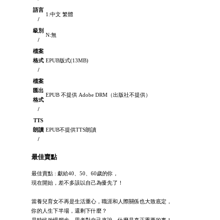
語言
1:中文 繁體
/
級別
N:無
/
檔案
格式
EPUB版式(13MB)
/
檔案
匯出
EPUB 不提供 Adobe DRM（出版社不提供）
格式
/
TTS
朗讀
EPUB不提供TTS朗讀
/
最佳賣點
最佳賣點 : 獻給40、50、60歲的你，
現在開始，差不多該以自己為優先了！
當養兒育女不再是生活重心，職涯和人際關係也大致底定，
你的人生下半場，還剩下什麼？