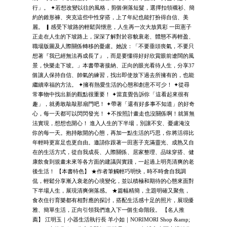
行」。 ✦若想改變以往的風格，剪個俐落短髮，選擇扣領襯衫、簡
約的錐形褲、夾克這些中性穿搭，上了年紀也能打扮得自信、美
麗。 ▎感受下坡路的輕鬆與愜意，人生再一次大放異彩 一田憲子
正走在人生的下坡路上，深深了解對於容貌衰老、體態不再輕盈、
職場版圖及人際關係轉移的憂慮。她說：「不要垂頭喪氣，不要只
想著『我已經無法再成長了』，而是要懂得好好欣賞眼前遼闊的風
景，快樂走下坡。」本書帶著接納、正向的眼光看待人生，分享37
個讓人保持自信、帥氣的練習，找出即使放下過去所擁有的，也能
繼續幸福的方法。 ✦擁有熱愛生活的心態和創意不可少！ ✦從尋
常事物中找出新的觀點很重要！ ✦當直覺告訴你「這看起來很有
趣」，就勇敢敲敲那扇門吧！ ✦帶著「還有好多事不知道」的好奇
心，每一天都可以閃閃發光！ ✦不按照計畫走也沒關係啊！就算無
法實現，想想也開心！ 進入人生的下半場，別讓不安、憂慮淹沒
你的每一天。抱持敞開的心態，再加一點生活的巧思，你將活得比
年輕時更富足也更自由。邀請你跟著一田憲子充滿靈光、成熟又自
在的生活方式，從自我成長、人際關係、居家整理、品味穿搭、健
康飲食到規畫未來等各方面的建議與實踐，一起過上明亮清爽的老
後生活！ 【本書特色】 ★作者筆觸輕巧明快，時不時會自我調
侃，輕鬆分享漸入衰老的心境變化，並以積極和期待的心態來面對
下半場人生，展現清爽俐落感。 ★篇幅精簡，主題明確又聚焦，
食衣住行育樂都有相對應的探討，搭配生活感十足的照片，展現優
雅、簡單生活，正向引領我們進入下一個生命階段。 【名人推
薦】 江明玉｜小器生活執行長 羊小如｜NORIMORI Shop &amp;