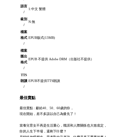
語言
1:中文 繁體
/
級別
N:無
/
檔案
格式
EPUB版式(13MB)
/
檔案
匯出
EPUB 不提供 Adobe DRM（出版社不提供）
格式
/
TTS
朗讀
EPUB不提供TTS朗讀
/
最佳賣點
最佳賣點 : 獻給40、50、60歲的你，
現在開始，差不多該以自己為優先了！
當養兒育女不再是生活重心，職涯和人際關係也大致底定，
你的人生下半場，還剩下什麼？