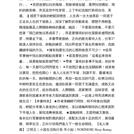
行」。 ✦若想改變以往的風格，剪個俐落短髮，選擇扣領襯衫、簡
約的錐形褲、夾克這些中性穿搭，上了年紀也能打扮得自信、美
麗。 ▎感受下坡路的輕鬆與愜意，人生再一次大放異彩 一田憲子
正走在人生的下坡路上，深深了解對於容貌衰老、體態不再輕盈、
職場版圖及人際關係轉移的憂慮。她說：「不要垂頭喪氣，不要只
想著『我已經無法再成長了』，而是要懂得好好欣賞眼前遼闊的風
景，快樂走下坡。」本書帶著接納、正向的眼光看待人生，分享37
個讓人保持自信、帥氣的練習，找出即使放下過去所擁有的，也能
繼續幸福的方法。 ✦擁有熱愛生活的心態和創意不可少！ ✦從尋
常事物中找出新的觀點很重要！ ✦當直覺告訴你「這看起來很有
趣」，就勇敢敲敲那扇門吧！ ✦帶著「還有好多事不知道」的好奇
心，每一天都可以閃閃發光！ ✦不按照計畫走也沒關係啊！就算無
法實現，想想也開心！ 進入人生的下半場，別讓不安、憂慮淹沒
你的每一天。抱持敞開的心態，再加一點生活的巧思，你將活得比
年輕時更富足也更自由。邀請你跟著一田憲子充滿靈光、成熟又自
在的生活方式，從自我成長、人際關係、居家整理、品味穿搭、健
康飲食到規畫未來等各方面的建議與實踐，一起過上明亮清爽的老
後生活！ 【本書特色】 ★作者筆觸輕巧明快，時不時會自我調
侃，輕鬆分享漸入衰老的心境變化，並以積極和期待的心態來面對
下半場人生，展現清爽俐落感。 ★篇幅精簡，主題明確又聚焦，
食衣住行育樂都有相對應的探討，搭配生活感十足的照片，展現優
雅、簡單生活，正向引領我們進入下一個生命階段。 【名人推
薦】 江明玉｜小器生活執行長 羊小如｜NORIMORI Shop &amp;