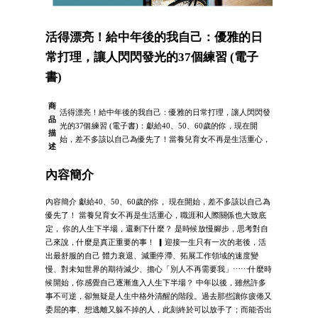
活得漂亮！給中年後的我自己：優雅的日
常打理，讓人閃閃發光的37個練習 (電子
書)
商
活得漂亮！給中年後的我自己：優雅的日常打理，讓人閃閃發
品
光的37個練習 (電子書)：獻給40、50、60歲的你，現在開
描
始，差不多該以自己為優先了！當養兒育女不再是生活重心，
述
內容簡介
內容簡介 獻給40、50、60歲的你， 現在開始，差不多該以自己為
優先了！ 當養兒育女不再是生活重心，職涯和人際關係也大致底
定， 你的人生下半場，還剩下什麼？ 是時候放慢腳步，思考對自
己來說，什麼是真正重要的事！ ▎迎接一生只有一次的老後，活
出最舒服的自己 體力衰退、減重停滯、拓展工作領域的速度變
慢、對未知世界的期待減少、擔心「別人不再需要我」⋯⋯什麼時
候開始，你感覺自己逐漸進入人生下半場？ 中年以後，雖然許多
事不可逆，卻無疑是人生中格外清醒的階段。過去那些讓你疲倦又
委屈的事、想逃離又躲不掉的人，此刻終於可以放手了；而能否出