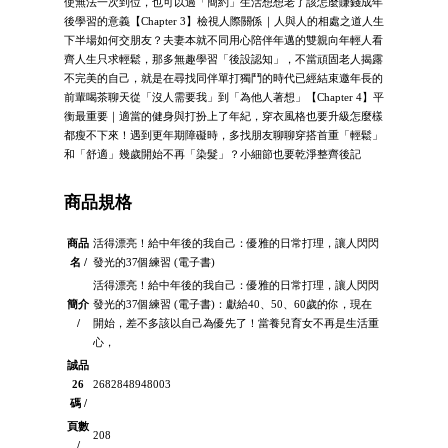
使無法一次到位，也可以過「簡約」生活想想老了該怎麼賺錢成年
後學習的意義【Chapter 3】檢視人際關係｜人與人的相處之道人生
下半場如何交朋友？夫妻本就不同用心陪伴年邁的雙親向年輕人看
齊人生只求輕鬆，那多無趣學習「後設認知」，不當頑固老人揭露
不完美的自己，就是在尋找同伴單打獨鬥的時代已經結束邀年長的
前輩喝茶聊天從「沒人需要我」到「為他人著想」【Chapter 4】平
衡最重要｜適當的健身與打扮上了年紀，穿衣風格也要升級怎麼樣
都瘦不下來！遇到更年期障礙時，多找朋友聊聊穿搭首重「輕鬆」
和「舒適」幾歲開始不再「染髮」？小細節也要乾淨整齊後記
商品規格
商品
活得漂亮！給中年後的我自己：優雅的日常打理，讓人閃閃
名 /
發光的37個練習 (電子書)
活得漂亮！給中年後的我自己：優雅的日常打理，讓人閃閃
簡介
發光的37個練習 (電子書)：獻給40、50、60歲的你，現在
/
開始，差不多該以自己為優先了！當養兒育女不再是生活重
心，
誠品
26
2682848948003
碼 /
頁數
208
/