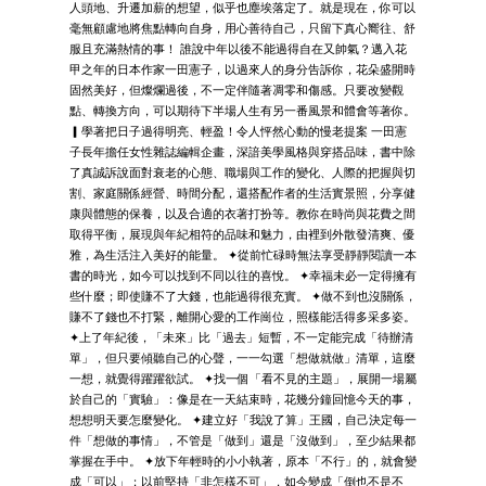
人頭地、升遷加薪的想望，似乎也塵埃落定了。就是現在，你可以
毫無顧慮地將焦點轉向自身，用心善待自己，只留下真心嚮往、舒
服且充滿熱情的事！ 誰說中年以後不能過得自在又帥氣？邁入花
甲之年的日本作家一田憲子，以過來人的身分告訴你，花朵盛開時
固然美好，但燦爛過後，不一定伴隨著凋零和傷感。只要改變觀
點、轉換方向，可以期待下半場人生有另一番風景和體會等著你。
▎學著把日子過得明亮、輕盈！令人怦然心動的慢老提案 一田憲
子長年擔任女性雜誌編輯企畫，深諳美學風格與穿搭品味，書中除
了真誠訴說面對衰老的心態、職場與工作的變化、人際的把握與切
割、家庭關係經營、時間分配，還搭配作者的生活實景照，分享健
康與體態的保養，以及合適的衣著打扮等。教你在時尚與花費之間
取得平衡，展現與年紀相符的品味和魅力，由裡到外散發清爽、優
雅，為生活注入美好的能量。 ✦從前忙碌時無法享受靜靜閱讀一本
書的時光，如今可以找到不同以往的喜悅。 ✦幸福未必一定得擁有
些什麼；即使賺不了大錢，也能過得很充實。 ✦做不到也沒關係，
賺不了錢也不打緊，離開心愛的工作崗位，照樣能活得多采多姿。
✦上了年紀後，「未來」比「過去」短暫，不一定能完成「待辦清
單」，但只要傾聽自己的心聲，一一勾選「想做就做」清單，這麼
一想，就覺得躍躍欲試。 ✦找一個「看不見的主題」，展開一場屬
於自己的「實驗」：像是在一天結束時，花幾分鐘回憶今天的事，
想想明天要怎麼變化。 ✦建立好「我說了算」王國，自己決定每一
件「想做的事情」，不管是「做到」還是「沒做到」，至少結果都
掌握在手中。 ✦放下年輕時的小小執著，原本「不行」的，就會變
成「可以」；以前堅持「非怎樣不可」，如今變成「倒也不是不