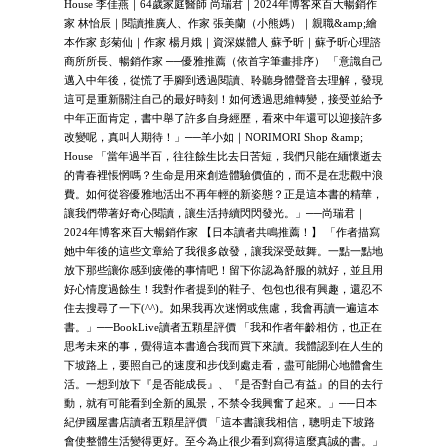
House 李佳燕｜64歲家庭醫師 尚瑞君｜2024年博客來百大暢銷作
家 林怡辰｜閱讀推廣人、作家 張美蘭（小熊媽）｜親職&amp;繪
本作家 彭菊仙｜作家 楊月娥｜資深媒體人 蘇予昕｜蘇予昕心理諮
商所所長、暢銷作家 ──優雅推薦（依首字筆畫排序） 「意識自己
邁入中年後，從慌了手腳到透過閱讀、聆聽身體聲音去理解，發現
這可是重新關注自己的最好時刻！如何透過思維轉變，接受並給予
中年正面肯定，書中舉了許多自身經歷，看來中年還可以迎接許多
改變呢，真叫人期待！」──羊小如｜NORIMORI Shop &amp;
House 「當年過半百，往往餘生比去日苦短，我們只能在緬懷逝去
的青春裡悵惘嗎？生命是用來創造體驗價值的，而不是在悲觀中浪
費。如何從容優雅地活出不再年輕的新姿態？正是這本書的精華，
讓我們帶著好奇心閱讀，讓生活持續閃閃發光。」──尚瑞君｜
2024年博客來百大暢銷作家 【日本讀者共鳴推薦！】 「作者描寫
她中年後的這些文章給了我很多啟發，讓我深受鼓舞。一點一點地
放下那些讓你感到疲倦的事情吧！留下你認為舒服的就好，並且用
好心情度過餘生！我對作者提到的鞋子、包包也很有興趣，還忍不
住去搜尋了一下(^^)。如果我再次迷惘或焦慮，我會再讀一遍這本
書。」──BookLive讀者五顆星評價 「我和作者年齡相仿，也正在
思考未來的事，覺得這本書適合我而買下來讀。我體認到在人生的
下坡路上，要照自己的速度和步伐到處走看，盡可能開心地體會生
活。一想到放下『是否能成長』、『是否對自己有益』的目的去行
動，就有可能看到全新的風景，不禁令我興奮了起來。」──日本
紀伊國屋書店讀者五顆星評價 「這本書讓我相信，聰明走下坡路
會使整體生活變得更好。至今為止很少看到寫得這麼真誠的書。」