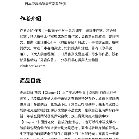
──日本亞馬遜讀者五顆星評價
作者介紹
作者介紹 作者／一田憲子生於一九六四年，編輯兼作家。當過粉
領族，轉入編輯工作室後成為自由作家，負責為女性雜誌、書籍撰
文。創辦《生活重心》和《熟齡穿搭》雜誌，一手包辦企畫、編輯
與撰文。常在日本各地奔波，忙於採訪和活動。著有《你早說
嘛》、《大人的整理術》、《用書寫改變生活》等多部作品。設有
部落格網站「外音內香」，分享日常心得與人生體悟。
ichidanoriko.com
產品目錄
產品目錄 前言【Chapter 1】上了年紀更明白｜怎麼照顧自己即使
凋零，也要繼續享受人生學會操之在我保持好奇心，欣賞下坡路的
風景四十多歲的我，驚覺該下山了幫自己打地基時，先衝再說自己
想辦法克服閒暇與無聊該改變的不是丈夫，是我自己花時間好好學
習十年後也要閃閃發亮探索自我，找出寶藏擁抱永恆的事物
【Chapter 2】面對老化｜往後的生活老了，也可以很幸福改帶小一
號的錢包配合體力追求美食別光是思考，要懂得聆聽身體的聲音人
生下半場的時間表老了該住在哪裡？用「自我時光」充實每一天即