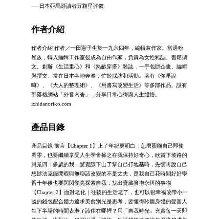
──日本亞馬遜讀者五顆星評價
作者介紹
作者介紹 作者／一田憲子生於一九六四年，編輯兼作家。當過粉
領族，轉入編輯工作室後成為自由作家，負責為女性雜誌、書籍撰
文。創辦《生活重心》和《熟齡穿搭》雜誌，一手包辦企畫、編輯
與撰文。常在日本各地奔波，忙於採訪和活動。著有《你早說
嘛》、《大人的整理術》、《用書寫改變生活》等多部作品。設有
部落格網站「外音內香」，分享日常心得與人生體悟。
ichidanoriko.com
產品目錄
產品目錄 前言【Chapter 1】上了年紀更明白｜怎麼照顧自己即使
凋零，也要繼續享受人生學會操之在我保持好奇心，欣賞下坡路的
風景四十多歲的我，驚覺該下山了幫自己打地基時，先衝再說自己
想辦法克服閒暇與無聊該改變的不是丈夫，是我自己花時間好好學
習十年後也要閃閃發亮探索自我，找出寶藏擁抱永恆的事物
【Chapter 2】面對老化｜往後的生活老了，也可以很幸福改帶小一
號的錢包配合體力追求美食別光是思考，要懂得聆聽身體的聲音人
生下半場的時間表老了該住在哪裡？用「自我時光」充實每一天即