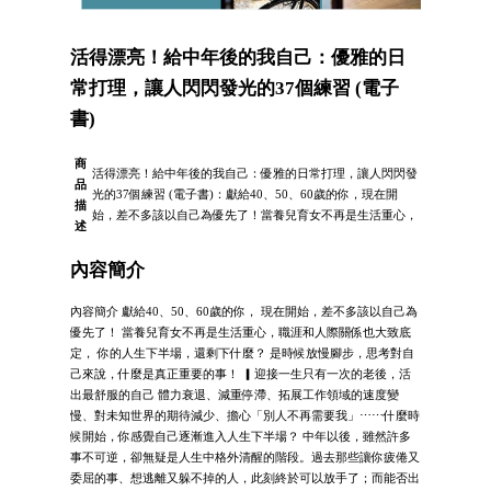
活得漂亮！給中年後的我自己：優雅的日
常打理，讓人閃閃發光的37個練習 (電子
書)
商
活得漂亮！給中年後的我自己：優雅的日常打理，讓人閃閃發
品
光的37個練習 (電子書)：獻給40、50、60歲的你，現在開
描
始，差不多該以自己為優先了！當養兒育女不再是生活重心，
述
內容簡介
內容簡介 獻給40、50、60歲的你， 現在開始，差不多該以自己為
優先了！ 當養兒育女不再是生活重心，職涯和人際關係也大致底
定， 你的人生下半場，還剩下什麼？ 是時候放慢腳步，思考對自
己來說，什麼是真正重要的事！ ▎迎接一生只有一次的老後，活
出最舒服的自己 體力衰退、減重停滯、拓展工作領域的速度變
慢、對未知世界的期待減少、擔心「別人不再需要我」⋯⋯什麼時
候開始，你感覺自己逐漸進入人生下半場？ 中年以後，雖然許多
事不可逆，卻無疑是人生中格外清醒的階段。過去那些讓你疲倦又
委屈的事、想逃離又躲不掉的人，此刻終於可以放手了；而能否出