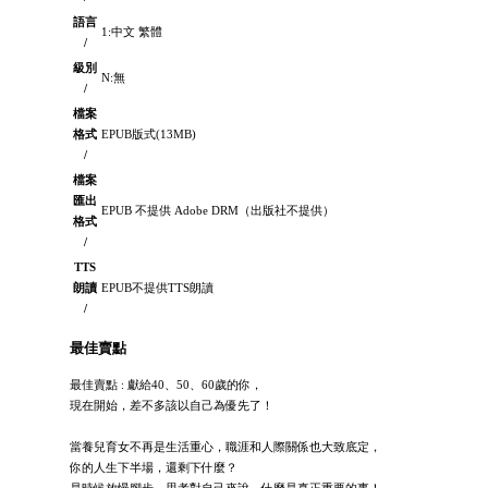
語言
1:中文 繁體
/
級別
N:無
/
檔案
格式
EPUB版式(13MB)
/
檔案
匯出
EPUB 不提供 Adobe DRM（出版社不提供）
格式
/
TTS
朗讀
EPUB不提供TTS朗讀
/
最佳賣點
最佳賣點 : 獻給40、50、60歲的你，
現在開始，差不多該以自己為優先了！
當養兒育女不再是生活重心，職涯和人際關係也大致底定，
你的人生下半場，還剩下什麼？