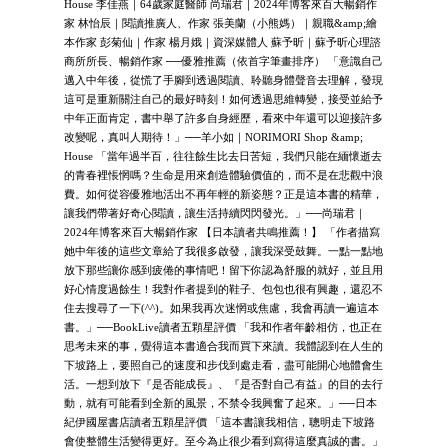
House 李佳燕｜64歲家庭醫師 尚瑞君｜2024年博客來百大暢銷作
家 林怡辰｜閱讀推廣人、作家 張美蘭（小熊媽）｜親職&amp;繪
本作家 彭菊仙｜作家 楊月娥｜資深媒體人 蘇予昕｜蘇予昕心理諮
商所所長、暢銷作家 ──優雅推薦（依首字筆畫排序） 「意識自己
邁入中年後，從慌了手腳到透過閱讀、聆聽身體聲音去理解，發現
這可是重新關注自己的最好時刻！如何透過思維轉變，接受並給予
中年正面肯定，書中舉了許多自身經歷，看來中年還可以迎接許多
改變呢，真叫人期待！」──羊小如｜NORIMORI Shop &amp;
House 「當年過半百，往往餘生比去日苦短，我們只能在緬懷逝去
的青春裡悵惘嗎？生命是用來創造體驗價值的，而不是在悲觀中浪
費。如何從容優雅地活出不再年輕的新姿態？正是這本書的精華，
讓我們帶著好奇心閱讀，讓生活持續閃閃發光。」──尚瑞君｜
2024年博客來百大暢銷作家 【日本讀者共鳴推薦！】 「作者描寫
她中年後的這些文章給了我很多啟發，讓我深受鼓舞。一點一點地
放下那些讓你感到疲倦的事情吧！留下你認為舒服的就好，並且用
好心情度過餘生！我對作者提到的鞋子、包包也很有興趣，還忍不
住去搜尋了一下(^^)。如果我再次迷惘或焦慮，我會再讀一遍這本
書。」──BookLive讀者五顆星評價 「我和作者年齡相仿，也正在
思考未來的事，覺得這本書適合我而買下來讀。我體認到在人生的
下坡路上，要照自己的速度和步伐到處走看，盡可能開心地體會生
活。一想到放下『是否能成長』、『是否對自己有益』的目的去行
動，就有可能看到全新的風景，不禁令我興奮了起來。」──日本
紀伊國屋書店讀者五顆星評價 「這本書讓我相信，聰明走下坡路
會使整體生活變得更好。至今為止很少看到寫得這麼真誠的書。」