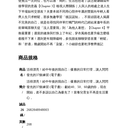
使無法一次到位，也可以過「簡約」生活想想老了該怎麼賺錢成年
後學習的意義【Chapter 3】檢視人際關係｜人與人的相處之道人生
下半場如何交朋友？夫妻本就不同用心陪伴年邁的雙親向年輕人看
齊人生只求輕鬆，那多無趣學習「後設認知」，不當頑固老人揭露
不完美的自己，就是在尋找同伴單打獨鬥的時代已經結束邀年長的
前輩喝茶聊天從「沒人需要我」到「為他人著想」【Chapter 4】平
衡最重要｜適當的健身與打扮上了年紀，穿衣風格也要升級怎麼樣
都瘦不下來！遇到更年期障礙時，多找朋友聊聊穿搭首重「輕鬆」
和「舒適」幾歲開始不再「染髮」？小細節也要乾淨整齊後記
商品規格
商品
活得漂亮！給中年後的我自己：優雅的日常打理，讓人閃閃
名 /
發光的37個練習 (電子書)
活得漂亮！給中年後的我自己：優雅的日常打理，讓人閃閃
簡介
發光的37個練習 (電子書)：獻給40、50、60歲的你，現在
/
開始，差不多該以自己為優先了！當養兒育女不再是生活重
心，
誠品
26
2682848948003
碼 /
頁數
208
/