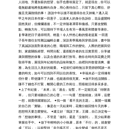
人頭地、升遷加薪的想望，似乎也塵埃落定了。就是現在，你可以
毫無顧慮地將焦點轉向自身，用心善待自己，只留下真心嚮往、舒
服且充滿熱情的事！ 誰說中年以後不能過得自在又帥氣？邁入花
甲之年的日本作家一田憲子，以過來人的身分告訴你，花朵盛開時
固然美好，但燦爛過後，不一定伴隨著凋零和傷感。只要改變觀
點、轉換方向，可以期待下半場人生有另一番風景和體會等著你。
▎學著把日子過得明亮、輕盈！令人怦然心動的慢老提案 一田憲
子長年擔任女性雜誌編輯企畫，深諳美學風格與穿搭品味，書中除
了真誠訴說面對衰老的心態、職場與工作的變化、人際的把握與切
割、家庭關係經營、時間分配，還搭配作者的生活實景照，分享健
康與體態的保養，以及合適的衣著打扮等。教你在時尚與花費之間
取得平衡，展現與年紀相符的品味和魅力，由裡到外散發清爽、優
雅，為生活注入美好的能量。 ✦從前忙碌時無法享受靜靜閱讀一本
書的時光，如今可以找到不同以往的喜悅。 ✦幸福未必一定得擁有
些什麼；即使賺不了大錢，也能過得很充實。 ✦做不到也沒關係，
賺不了錢也不打緊，離開心愛的工作崗位，照樣能活得多采多姿。
✦上了年紀後，「未來」比「過去」短暫，不一定能完成「待辦清
單」，但只要傾聽自己的心聲，一一勾選「想做就做」清單，這麼
一想，就覺得躍躍欲試。 ✦找一個「看不見的主題」，展開一場屬
於自己的「實驗」：像是在一天結束時，花幾分鐘回憶今天的事，
想想明天要怎麼變化。 ✦建立好「我說了算」王國，自己決定每一
件「想做的事情」，不管是「做到」還是「沒做到」，至少結果都
掌握在手中。 ✦放下年輕時的小小執著，原本「不行」的，就會變
成「可以」；以前堅持「非怎樣不可」，如今變成「倒也不是不