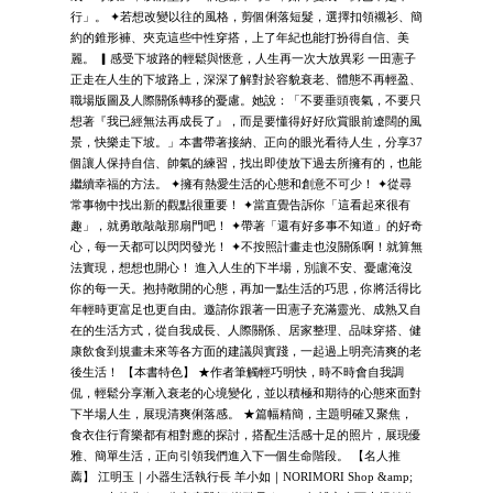
行」。 ✦若想改變以往的風格，剪個俐落短髮，選擇扣領襯衫、簡
約的錐形褲、夾克這些中性穿搭，上了年紀也能打扮得自信、美
麗。 ▎感受下坡路的輕鬆與愜意，人生再一次大放異彩 一田憲子
正走在人生的下坡路上，深深了解對於容貌衰老、體態不再輕盈、
職場版圖及人際關係轉移的憂慮。她說：「不要垂頭喪氣，不要只
想著『我已經無法再成長了』，而是要懂得好好欣賞眼前遼闊的風
景，快樂走下坡。」本書帶著接納、正向的眼光看待人生，分享37
個讓人保持自信、帥氣的練習，找出即使放下過去所擁有的，也能
繼續幸福的方法。 ✦擁有熱愛生活的心態和創意不可少！ ✦從尋
常事物中找出新的觀點很重要！ ✦當直覺告訴你「這看起來很有
趣」，就勇敢敲敲那扇門吧！ ✦帶著「還有好多事不知道」的好奇
心，每一天都可以閃閃發光！ ✦不按照計畫走也沒關係啊！就算無
法實現，想想也開心！ 進入人生的下半場，別讓不安、憂慮淹沒
你的每一天。抱持敞開的心態，再加一點生活的巧思，你將活得比
年輕時更富足也更自由。邀請你跟著一田憲子充滿靈光、成熟又自
在的生活方式，從自我成長、人際關係、居家整理、品味穿搭、健
康飲食到規畫未來等各方面的建議與實踐，一起過上明亮清爽的老
後生活！ 【本書特色】 ★作者筆觸輕巧明快，時不時會自我調
侃，輕鬆分享漸入衰老的心境變化，並以積極和期待的心態來面對
下半場人生，展現清爽俐落感。 ★篇幅精簡，主題明確又聚焦，
食衣住行育樂都有相對應的探討，搭配生活感十足的照片，展現優
雅、簡單生活，正向引領我們進入下一個生命階段。 【名人推
薦】 江明玉｜小器生活執行長 羊小如｜NORIMORI Shop &amp;