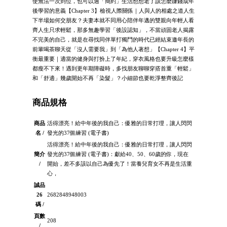
使無法一次到位，也可以過「簡約」生活想想老了該怎麼賺錢成年
後學習的意義【Chapter 3】檢視人際關係｜人與人的相處之道人生
下半場如何交朋友？夫妻本就不同用心陪伴年邁的雙親向年輕人看
齊人生只求輕鬆，那多無趣學習「後設認知」，不當頑固老人揭露
不完美的自己，就是在尋找同伴單打獨鬥的時代已經結束邀年長的
前輩喝茶聊天從「沒人需要我」到「為他人著想」【Chapter 4】平
衡最重要｜適當的健身與打扮上了年紀，穿衣風格也要升級怎麼樣
都瘦不下來！遇到更年期障礙時，多找朋友聊聊穿搭首重「輕鬆」
和「舒適」幾歲開始不再「染髮」？小細節也要乾淨整齊後記
商品規格
商品
活得漂亮！給中年後的我自己：優雅的日常打理，讓人閃閃
名 /
發光的37個練習 (電子書)
活得漂亮！給中年後的我自己：優雅的日常打理，讓人閃閃
簡介
發光的37個練習 (電子書)：獻給40、50、60歲的你，現在
/
開始，差不多該以自己為優先了！當養兒育女不再是生活重
心，
誠品
26
2682848948003
碼 /
頁數
208
/