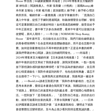
House 李佳燕｜64歲家庭醫師 尚瑞君｜2024年博客來百大暢銷作
家 林怡辰｜閱讀推廣人、作家 張美蘭（小熊媽）｜親職&amp;繪
本作家 彭菊仙｜作家 楊月娥｜資深媒體人 蘇予昕｜蘇予昕心理諮
商所所長、暢銷作家 ──優雅推薦（依首字筆畫排序） 「意識自己
邁入中年後，從慌了手腳到透過閱讀、聆聽身體聲音去理解，發現
這可是重新關注自己的最好時刻！如何透過思維轉變，接受並給予
中年正面肯定，書中舉了許多自身經歷，看來中年還可以迎接許多
改變呢，真叫人期待！」──羊小如｜NORIMORI Shop &amp;
House 「當年過半百，往往餘生比去日苦短，我們只能在緬懷逝去
的青春裡悵惘嗎？生命是用來創造體驗價值的，而不是在悲觀中浪
費。如何從容優雅地活出不再年輕的新姿態？正是這本書的精華，
讓我們帶著好奇心閱讀，讓生活持續閃閃發光。」──尚瑞君｜
2024年博客來百大暢銷作家 【日本讀者共鳴推薦！】 「作者描寫
她中年後的這些文章給了我很多啟發，讓我深受鼓舞。一點一點地
放下那些讓你感到疲倦的事情吧！留下你認為舒服的就好，並且用
好心情度過餘生！我對作者提到的鞋子、包包也很有興趣，還忍不
住去搜尋了一下(^^)。如果我再次迷惘或焦慮，我會再讀一遍這本
書。」──BookLive讀者五顆星評價 「我和作者年齡相仿，也正在
思考未來的事，覺得這本書適合我而買下來讀。我體認到在人生的
下坡路上，要照自己的速度和步伐到處走看，盡可能開心地體會生
活。一想到放下『是否能成長』、『是否對自己有益』的目的去行
動，就有可能看到全新的風景，不禁令我興奮了起來。」──日本
紀伊國屋書店讀者五顆星評價 「這本書讓我相信，聰明走下坡路
會使整體生活變得更好。至今為止很少看到寫得這麼真誠的書。」