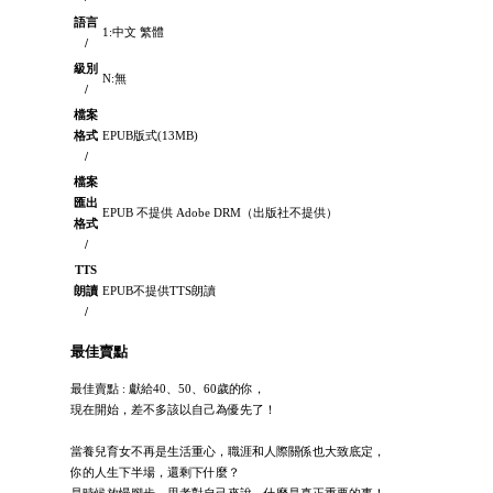
語言
1:中文 繁體
/
級別
N:無
/
檔案
格式
EPUB版式(13MB)
/
檔案
匯出
EPUB 不提供 Adobe DRM（出版社不提供）
格式
/
TTS
朗讀
EPUB不提供TTS朗讀
/
最佳賣點
最佳賣點 : 獻給40、50、60歲的你，
現在開始，差不多該以自己為優先了！
當養兒育女不再是生活重心，職涯和人際關係也大致底定，
你的人生下半場，還剩下什麼？