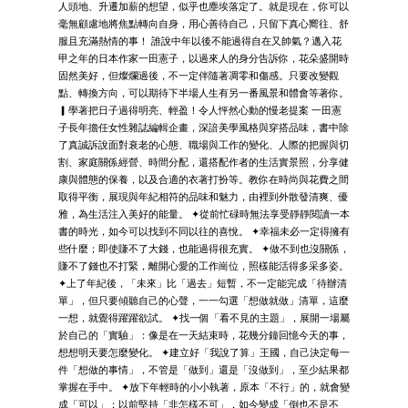
人頭地、升遷加薪的想望，似乎也塵埃落定了。就是現在，你可以
毫無顧慮地將焦點轉向自身，用心善待自己，只留下真心嚮往、舒
服且充滿熱情的事！ 誰說中年以後不能過得自在又帥氣？邁入花
甲之年的日本作家一田憲子，以過來人的身分告訴你，花朵盛開時
固然美好，但燦爛過後，不一定伴隨著凋零和傷感。只要改變觀
點、轉換方向，可以期待下半場人生有另一番風景和體會等著你。
▎學著把日子過得明亮、輕盈！令人怦然心動的慢老提案 一田憲
子長年擔任女性雜誌編輯企畫，深諳美學風格與穿搭品味，書中除
了真誠訴說面對衰老的心態、職場與工作的變化、人際的把握與切
割、家庭關係經營、時間分配，還搭配作者的生活實景照，分享健
康與體態的保養，以及合適的衣著打扮等。教你在時尚與花費之間
取得平衡，展現與年紀相符的品味和魅力，由裡到外散發清爽、優
雅，為生活注入美好的能量。 ✦從前忙碌時無法享受靜靜閱讀一本
書的時光，如今可以找到不同以往的喜悅。 ✦幸福未必一定得擁有
些什麼；即使賺不了大錢，也能過得很充實。 ✦做不到也沒關係，
賺不了錢也不打緊，離開心愛的工作崗位，照樣能活得多采多姿。
✦上了年紀後，「未來」比「過去」短暫，不一定能完成「待辦清
單」，但只要傾聽自己的心聲，一一勾選「想做就做」清單，這麼
一想，就覺得躍躍欲試。 ✦找一個「看不見的主題」，展開一場屬
於自己的「實驗」：像是在一天結束時，花幾分鐘回憶今天的事，
想想明天要怎麼變化。 ✦建立好「我說了算」王國，自己決定每一
件「想做的事情」，不管是「做到」還是「沒做到」，至少結果都
掌握在手中。 ✦放下年輕時的小小執著，原本「不行」的，就會變
成「可以」；以前堅持「非怎樣不可」，如今變成「倒也不是不