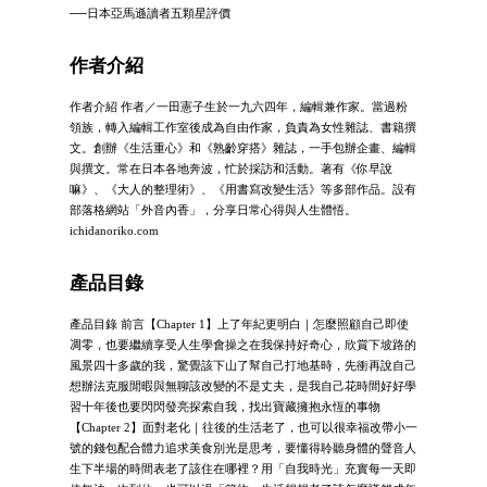
──日本亞馬遜讀者五顆星評價
作者介紹
作者介紹 作者／一田憲子生於一九六四年，編輯兼作家。當過粉
領族，轉入編輯工作室後成為自由作家，負責為女性雜誌、書籍撰
文。創辦《生活重心》和《熟齡穿搭》雜誌，一手包辦企畫、編輯
與撰文。常在日本各地奔波，忙於採訪和活動。著有《你早說
嘛》、《大人的整理術》、《用書寫改變生活》等多部作品。設有
部落格網站「外音內香」，分享日常心得與人生體悟。
ichidanoriko.com
產品目錄
產品目錄 前言【Chapter 1】上了年紀更明白｜怎麼照顧自己即使
凋零，也要繼續享受人生學會操之在我保持好奇心，欣賞下坡路的
風景四十多歲的我，驚覺該下山了幫自己打地基時，先衝再說自己
想辦法克服閒暇與無聊該改變的不是丈夫，是我自己花時間好好學
習十年後也要閃閃發亮探索自我，找出寶藏擁抱永恆的事物
【Chapter 2】面對老化｜往後的生活老了，也可以很幸福改帶小一
號的錢包配合體力追求美食別光是思考，要懂得聆聽身體的聲音人
生下半場的時間表老了該住在哪裡？用「自我時光」充實每一天即