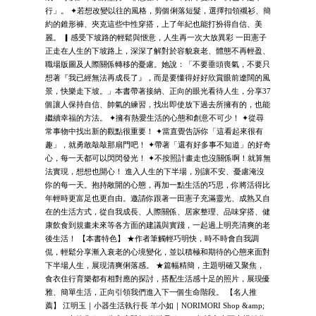
行」。 ✦若想改變以往的風格，剪個俐落短髮，選擇扣領襯衫、簡
約的錐形褲、夾克這些中性穿搭，上了年紀也能打扮得自信、美
麗。 ▎感受下坡路的輕鬆與愜意，人生再一次大放異彩 一田憲子
正走在人生的下坡路上，深深了解對於容貌衰老、體態不再輕盈、
職場版圖及人際關係轉移的憂慮。她說：「不要垂頭喪氣，不要只
想著『我已經無法再成長了』，而是要懂得好好欣賞眼前遼闊的風
景，快樂走下坡。」本書帶著接納、正向的眼光看待人生，分享37
個讓人保持自信、帥氣的練習，找出即使放下過去所擁有的，也能
繼續幸福的方法。 ✦擁有熱愛生活的心態和創意不可少！ ✦從尋
常事物中找出新的觀點很重要！ ✦當直覺告訴你「這看起來很有
趣」，就勇敢敲敲那扇門吧！ ✦帶著「還有好多事不知道」的好奇
心，每一天都可以閃閃發光！ ✦不按照計畫走也沒關係啊！就算無
法實現，想想也開心！ 進入人生的下半場，別讓不安、憂慮淹沒
你的每一天。抱持敞開的心態，再加一點生活的巧思，你將活得比
年輕時更富足也更自由。邀請你跟著一田憲子充滿靈光、成熟又自
在的生活方式，從自我成長、人際關係、居家整理、品味穿搭、健
康飲食到規畫未來等各方面的建議與實踐，一起過上明亮清爽的老
後生活！ 【本書特色】 ★作者筆觸輕巧明快，時不時會自我調
侃，輕鬆分享漸入衰老的心境變化，並以積極和期待的心態來面對
下半場人生，展現清爽俐落感。 ★篇幅精簡，主題明確又聚焦，
食衣住行育樂都有相對應的探討，搭配生活感十足的照片，展現優
雅、簡單生活，正向引領我們進入下一個生命階段。 【名人推
薦】 江明玉｜小器生活執行長 羊小如｜NORIMORI Shop &amp;