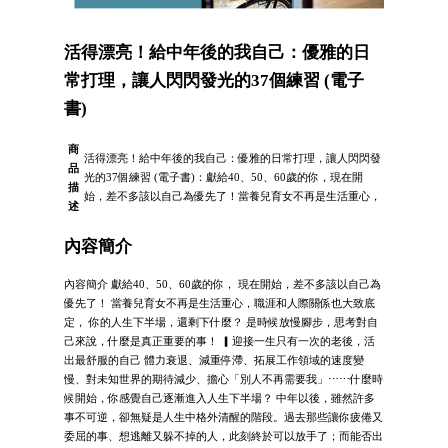
活得漂亮！給中年後的我自己：優雅的日
常打理，讓人閃閃發光的37個練習 (電子
書)
商
活得漂亮！給中年後的我自己：優雅的日常打理，讓人閃閃發
品
光的37個練習 (電子書)：獻給40、50、60歲的你，現在開
描
始，差不多該以自己為優先了！當養兒育女不再是生活重心，
述
內容簡介
內容簡介 獻給40、50、60歲的你， 現在開始，差不多該以自己為
優先了！ 當養兒育女不再是生活重心，職涯和人際關係也大致底
定， 你的人生下半場，還剩下什麼？ 是時候放慢腳步，思考對自
己來說，什麼是真正重要的事！ ▎迎接一生只有一次的老後，活
出最舒服的自己 體力衰退、減重停滯、拓展工作領域的速度變
慢、對未知世界的期待減少、擔心「別人不再需要我」⋯⋯什麼時
候開始，你感覺自己逐漸進入人生下半場？ 中年以後，雖然許多
事不可逆，卻無疑是人生中格外清醒的階段。過去那些讓你疲倦又
委屈的事、想逃離又躲不掉的人，此刻終於可以放手了；而能否出