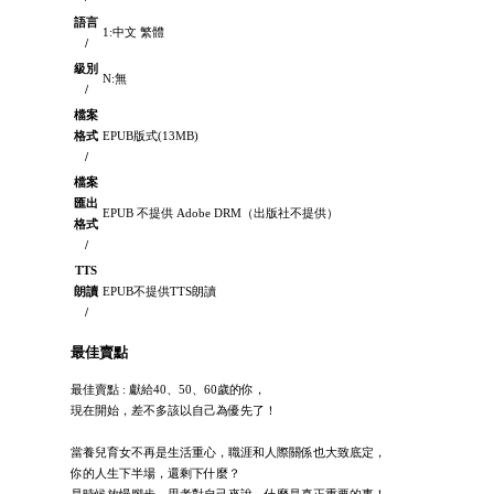
語言
1:中文 繁體
/
級別
N:無
/
檔案
格式
EPUB版式(13MB)
/
檔案
匯出
EPUB 不提供 Adobe DRM（出版社不提供）
格式
/
TTS
朗讀
EPUB不提供TTS朗讀
/
最佳賣點
最佳賣點 : 獻給40、50、60歲的你，
現在開始，差不多該以自己為優先了！
當養兒育女不再是生活重心，職涯和人際關係也大致底定，
你的人生下半場，還剩下什麼？