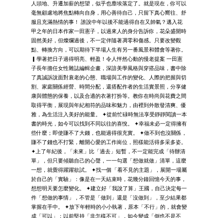
人頭地、升遷加薪的想望，似乎也塵埃落定了。就是現在，你可以
毫無顧慮地將焦點轉向自身，用心善待自己，只留下真心嚮往、舒
服且充滿熱情的事！ 誰說中年以後不能過得自在又帥氣？邁入花
甲之年的日本作家一田憲子，以過來人的身分告訴你，花朵盛開時
固然美好，但燦爛過後，不一定伴隨著凋零和傷感。只要改變觀
點、轉換方向，可以期待下半場人生有另一番風景和體會等著你。
▎學著把日子過得明亮、輕盈！令人怦然心動的慢老提案 一田憲
子長年擔任女性雜誌編輯企畫，深諳美學風格與穿搭品味，書中除
了真誠訴說面對衰老的心態、職場與工作的變化、人際的把握與切
割、家庭關係經營、時間分配，還搭配作者的生活實景照，分享健
康與體態的保養，以及合適的衣著打扮等。教你在時尚與花費之間
取得平衡，展現與年紀相符的品味和魅力，由裡到外散發清爽、優
雅，為生活注入美好的能量。 ✦從前忙碌時無法享受靜靜閱讀一本
書的時光，如今可以找到不同以往的喜悅。 ✦幸福未必一定得擁有
些什麼；即使賺不了大錢，也能過得很充實。 ✦做不到也沒關係，
賺不了錢也不打緊，離開心愛的工作崗位，照樣能活得多采多姿。
✦上了年紀後，「未來」比「過去」短暫，不一定能完成「待辦清
單」，但只要傾聽自己的心聲，一一勾選「想做就做」清單，這麼
一想，就覺得躍躍欲試。 ✦找一個「看不見的主題」，展開一場屬
於自己的「實驗」：像是在一天結束時，花幾分鐘回憶今天的事，
想想明天要怎麼變化。 ✦建立好「我說了算」王國，自己決定每一
件「想做的事情」，不管是「做到」還是「沒做到」，至少結果都
掌握在手中。 ✦放下年輕時的小小執著，原本「不行」的，就會變
成「可以」；以前堅持「非怎樣不可」，如今變成「倒也不是不