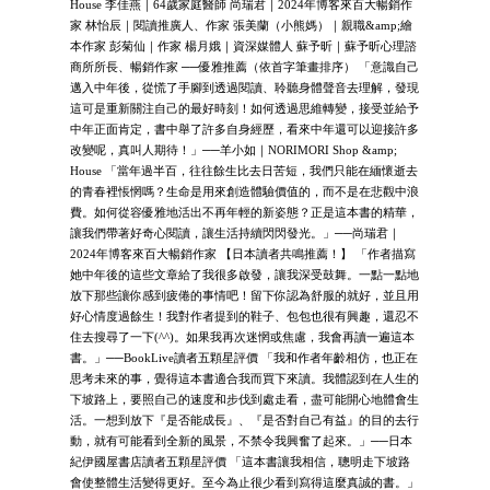
House 李佳燕｜64歲家庭醫師 尚瑞君｜2024年博客來百大暢銷作
家 林怡辰｜閱讀推廣人、作家 張美蘭（小熊媽）｜親職&amp;繪
本作家 彭菊仙｜作家 楊月娥｜資深媒體人 蘇予昕｜蘇予昕心理諮
商所所長、暢銷作家 ──優雅推薦（依首字筆畫排序） 「意識自己
邁入中年後，從慌了手腳到透過閱讀、聆聽身體聲音去理解，發現
這可是重新關注自己的最好時刻！如何透過思維轉變，接受並給予
中年正面肯定，書中舉了許多自身經歷，看來中年還可以迎接許多
改變呢，真叫人期待！」──羊小如｜NORIMORI Shop &amp;
House 「當年過半百，往往餘生比去日苦短，我們只能在緬懷逝去
的青春裡悵惘嗎？生命是用來創造體驗價值的，而不是在悲觀中浪
費。如何從容優雅地活出不再年輕的新姿態？正是這本書的精華，
讓我們帶著好奇心閱讀，讓生活持續閃閃發光。」──尚瑞君｜
2024年博客來百大暢銷作家 【日本讀者共鳴推薦！】 「作者描寫
她中年後的這些文章給了我很多啟發，讓我深受鼓舞。一點一點地
放下那些讓你感到疲倦的事情吧！留下你認為舒服的就好，並且用
好心情度過餘生！我對作者提到的鞋子、包包也很有興趣，還忍不
住去搜尋了一下(^^)。如果我再次迷惘或焦慮，我會再讀一遍這本
書。」──BookLive讀者五顆星評價 「我和作者年齡相仿，也正在
思考未來的事，覺得這本書適合我而買下來讀。我體認到在人生的
下坡路上，要照自己的速度和步伐到處走看，盡可能開心地體會生
活。一想到放下『是否能成長』、『是否對自己有益』的目的去行
動，就有可能看到全新的風景，不禁令我興奮了起來。」──日本
紀伊國屋書店讀者五顆星評價 「這本書讓我相信，聰明走下坡路
會使整體生活變得更好。至今為止很少看到寫得這麼真誠的書。」