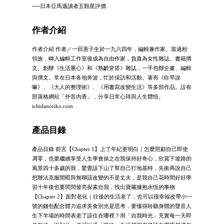
──日本亞馬遜讀者五顆星評價
作者介紹
作者介紹 作者／一田憲子生於一九六四年，編輯兼作家。當過粉
領族，轉入編輯工作室後成為自由作家，負責為女性雜誌、書籍撰
文。創辦《生活重心》和《熟齡穿搭》雜誌，一手包辦企畫、編輯
與撰文。常在日本各地奔波，忙於採訪和活動。著有《你早說
嘛》、《大人的整理術》、《用書寫改變生活》等多部作品。設有
部落格網站「外音內香」，分享日常心得與人生體悟。
ichidanoriko.com
產品目錄
產品目錄 前言【Chapter 1】上了年紀更明白｜怎麼照顧自己即使
凋零，也要繼續享受人生學會操之在我保持好奇心，欣賞下坡路的
風景四十多歲的我，驚覺該下山了幫自己打地基時，先衝再說自己
想辦法克服閒暇與無聊該改變的不是丈夫，是我自己花時間好好學
習十年後也要閃閃發亮探索自我，找出寶藏擁抱永恆的事物
【Chapter 2】面對老化｜往後的生活老了，也可以很幸福改帶小一
號的錢包配合體力追求美食別光是思考，要懂得聆聽身體的聲音人
生下半場的時間表老了該住在哪裡？用「自我時光」充實每一天即