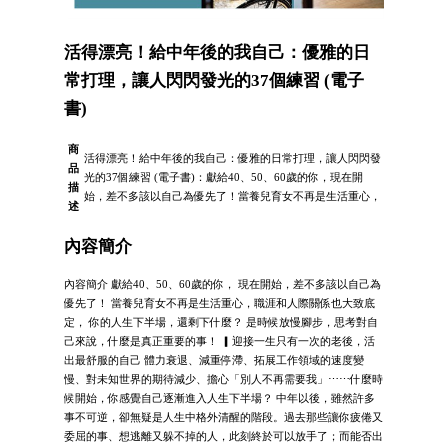
活得漂亮！給中年後的我自己：優雅的日
常打理，讓人閃閃發光的37個練習 (電子
書)
商
活得漂亮！給中年後的我自己：優雅的日常打理，讓人閃閃發
品
光的37個練習 (電子書)：獻給40、50、60歲的你，現在開
描
始，差不多該以自己為優先了！當養兒育女不再是生活重心，
述
內容簡介
內容簡介 獻給40、50、60歲的你， 現在開始，差不多該以自己為
優先了！ 當養兒育女不再是生活重心，職涯和人際關係也大致底
定， 你的人生下半場，還剩下什麼？ 是時候放慢腳步，思考對自
己來說，什麼是真正重要的事！ ▎迎接一生只有一次的老後，活
出最舒服的自己 體力衰退、減重停滯、拓展工作領域的速度變
慢、對未知世界的期待減少、擔心「別人不再需要我」⋯⋯什麼時
候開始，你感覺自己逐漸進入人生下半場？ 中年以後，雖然許多
事不可逆，卻無疑是人生中格外清醒的階段。過去那些讓你疲倦又
委屈的事、想逃離又躲不掉的人，此刻終於可以放手了；而能否出