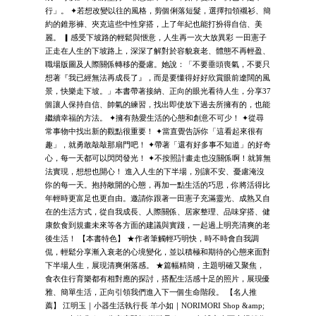
行」。 ✦若想改變以往的風格，剪個俐落短髮，選擇扣領襯衫、簡
約的錐形褲、夾克這些中性穿搭，上了年紀也能打扮得自信、美
麗。 ▎感受下坡路的輕鬆與愜意，人生再一次大放異彩 一田憲子
正走在人生的下坡路上，深深了解對於容貌衰老、體態不再輕盈、
職場版圖及人際關係轉移的憂慮。她說：「不要垂頭喪氣，不要只
想著『我已經無法再成長了』，而是要懂得好好欣賞眼前遼闊的風
景，快樂走下坡。」本書帶著接納、正向的眼光看待人生，分享37
個讓人保持自信、帥氣的練習，找出即使放下過去所擁有的，也能
繼續幸福的方法。 ✦擁有熱愛生活的心態和創意不可少！ ✦從尋
常事物中找出新的觀點很重要！ ✦當直覺告訴你「這看起來很有
趣」，就勇敢敲敲那扇門吧！ ✦帶著「還有好多事不知道」的好奇
心，每一天都可以閃閃發光！ ✦不按照計畫走也沒關係啊！就算無
法實現，想想也開心！ 進入人生的下半場，別讓不安、憂慮淹沒
你的每一天。抱持敞開的心態，再加一點生活的巧思，你將活得比
年輕時更富足也更自由。邀請你跟著一田憲子充滿靈光、成熟又自
在的生活方式，從自我成長、人際關係、居家整理、品味穿搭、健
康飲食到規畫未來等各方面的建議與實踐，一起過上明亮清爽的老
後生活！ 【本書特色】 ★作者筆觸輕巧明快，時不時會自我調
侃，輕鬆分享漸入衰老的心境變化，並以積極和期待的心態來面對
下半場人生，展現清爽俐落感。 ★篇幅精簡，主題明確又聚焦，
食衣住行育樂都有相對應的探討，搭配生活感十足的照片，展現優
雅、簡單生活，正向引領我們進入下一個生命階段。 【名人推
薦】 江明玉｜小器生活執行長 羊小如｜NORIMORI Shop &amp;