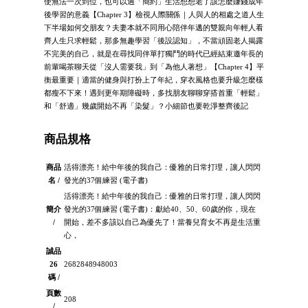
使無法一次到位，也可以過「簡約」生活想想老了該怎麼賺錢成年
後學習的意義【Chapter 3】檢視人際關係｜人與人的相處之道人生
下半場如何交朋友？夫妻本就不同用心陪伴年邁的雙親向年輕人看
齊人生只求輕鬆，那多無趣學習「後設認知」，不當頑固老人揭露
不完美的自己，就是在尋找同伴單打獨鬥的時代已經結束邀年長的
前輩喝茶聊天從「沒人需要我」到「為他人著想」【Chapter 4】平
衡最重要｜適當的健身與打扮上了年紀，穿衣風格也要升級怎麼樣
都瘦不下來！遇到更年期障礙時，多找朋友聊聊穿搭首重「輕鬆」
和「舒適」幾歲開始不再「染髮」？小細節也要乾淨整齊後記
商品規格
商品
活得漂亮！給中年後的我自己：優雅的日常打理，讓人閃閃
名 /
發光的37個練習 (電子書)
活得漂亮！給中年後的我自己：優雅的日常打理，讓人閃閃
簡介
發光的37個練習 (電子書)：獻給40、50、60歲的你，現在
/
開始，差不多該以自己為優先了！當養兒育女不再是生活重
心，
誠品
26
2682848948003
碼 /
頁數
208
/