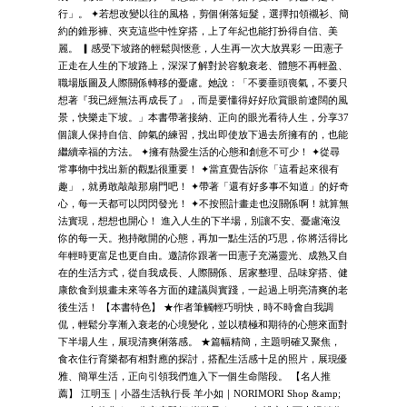
行」。 ✦若想改變以往的風格，剪個俐落短髮，選擇扣領襯衫、簡
約的錐形褲、夾克這些中性穿搭，上了年紀也能打扮得自信、美
麗。 ▎感受下坡路的輕鬆與愜意，人生再一次大放異彩 一田憲子
正走在人生的下坡路上，深深了解對於容貌衰老、體態不再輕盈、
職場版圖及人際關係轉移的憂慮。她說：「不要垂頭喪氣，不要只
想著『我已經無法再成長了』，而是要懂得好好欣賞眼前遼闊的風
景，快樂走下坡。」本書帶著接納、正向的眼光看待人生，分享37
個讓人保持自信、帥氣的練習，找出即使放下過去所擁有的，也能
繼續幸福的方法。 ✦擁有熱愛生活的心態和創意不可少！ ✦從尋
常事物中找出新的觀點很重要！ ✦當直覺告訴你「這看起來很有
趣」，就勇敢敲敲那扇門吧！ ✦帶著「還有好多事不知道」的好奇
心，每一天都可以閃閃發光！ ✦不按照計畫走也沒關係啊！就算無
法實現，想想也開心！ 進入人生的下半場，別讓不安、憂慮淹沒
你的每一天。抱持敞開的心態，再加一點生活的巧思，你將活得比
年輕時更富足也更自由。邀請你跟著一田憲子充滿靈光、成熟又自
在的生活方式，從自我成長、人際關係、居家整理、品味穿搭、健
康飲食到規畫未來等各方面的建議與實踐，一起過上明亮清爽的老
後生活！ 【本書特色】 ★作者筆觸輕巧明快，時不時會自我調
侃，輕鬆分享漸入衰老的心境變化，並以積極和期待的心態來面對
下半場人生，展現清爽俐落感。 ★篇幅精簡，主題明確又聚焦，
食衣住行育樂都有相對應的探討，搭配生活感十足的照片，展現優
雅、簡單生活，正向引領我們進入下一個生命階段。 【名人推
薦】 江明玉｜小器生活執行長 羊小如｜NORIMORI Shop &amp;