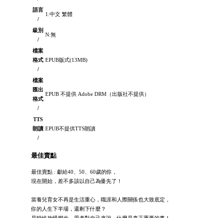
語言
1:中文 繁體
/
級別
N:無
/
檔案
格式
EPUB版式(13MB)
/
檔案
匯出
EPUB 不提供 Adobe DRM（出版社不提供）
格式
/
TTS
朗讀
EPUB不提供TTS朗讀
/
最佳賣點
最佳賣點 : 獻給40、50、60歲的你，
現在開始，差不多該以自己為優先了！
當養兒育女不再是生活重心，職涯和人際關係也大致底定，
你的人生下半場，還剩下什麼？