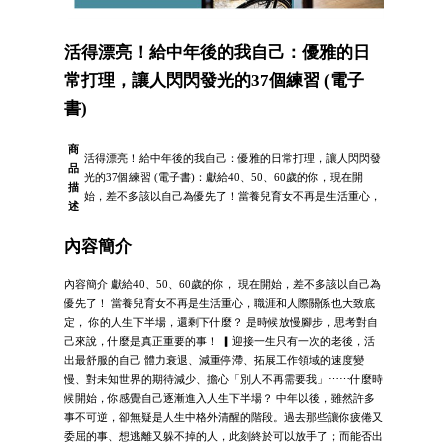
活得漂亮！給中年後的我自己：優雅的日
常打理，讓人閃閃發光的37個練習 (電子
書)
商
活得漂亮！給中年後的我自己：優雅的日常打理，讓人閃閃發
品
光的37個練習 (電子書)：獻給40、50、60歲的你，現在開
描
始，差不多該以自己為優先了！當養兒育女不再是生活重心，
述
內容簡介
內容簡介 獻給40、50、60歲的你， 現在開始，差不多該以自己為
優先了！ 當養兒育女不再是生活重心，職涯和人際關係也大致底
定， 你的人生下半場，還剩下什麼？ 是時候放慢腳步，思考對自
己來說，什麼是真正重要的事！ ▎迎接一生只有一次的老後，活
出最舒服的自己 體力衰退、減重停滯、拓展工作領域的速度變
慢、對未知世界的期待減少、擔心「別人不再需要我」⋯⋯什麼時
候開始，你感覺自己逐漸進入人生下半場？ 中年以後，雖然許多
事不可逆，卻無疑是人生中格外清醒的階段。過去那些讓你疲倦又
委屈的事、想逃離又躲不掉的人，此刻終於可以放手了；而能否出