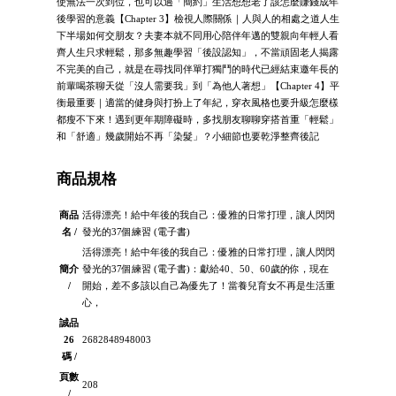
使無法一次到位，也可以過「簡約」生活想想老了該怎麼賺錢成年
後學習的意義【Chapter 3】檢視人際關係｜人與人的相處之道人生
下半場如何交朋友？夫妻本就不同用心陪伴年邁的雙親向年輕人看
齊人生只求輕鬆，那多無趣學習「後設認知」，不當頑固老人揭露
不完美的自己，就是在尋找同伴單打獨鬥的時代已經結束邀年長的
前輩喝茶聊天從「沒人需要我」到「為他人著想」【Chapter 4】平
衡最重要｜適當的健身與打扮上了年紀，穿衣風格也要升級怎麼樣
都瘦不下來！遇到更年期障礙時，多找朋友聊聊穿搭首重「輕鬆」
和「舒適」幾歲開始不再「染髮」？小細節也要乾淨整齊後記
商品規格
商品
活得漂亮！給中年後的我自己：優雅的日常打理，讓人閃閃
名 /
發光的37個練習 (電子書)
活得漂亮！給中年後的我自己：優雅的日常打理，讓人閃閃
簡介
發光的37個練習 (電子書)：獻給40、50、60歲的你，現在
/
開始，差不多該以自己為優先了！當養兒育女不再是生活重
心，
誠品
26
2682848948003
碼 /
頁數
208
/