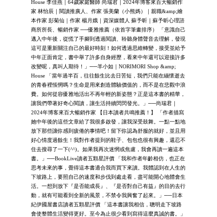
House 李佳燕｜64歲家庭醫師 尚瑞君｜2024年博客來百大暢銷作
家 林怡辰｜閱讀推廣人、作家 張美蘭（小熊媽）｜親職&amp;繪
本作家 彭菊仙｜作家 楊月娥｜資深媒體人 蘇予昕｜蘇予昕心理諮
商所所長、暢銷作家 ──優雅推薦（依首字筆畫排序） 「意識自己
邁入中年後，從慌了手腳到透過閱讀、聆聽身體聲音去理解，發現
這可是重新關注自己的最好時刻！如何透過思維轉變，接受並給予
中年正面肯定，書中舉了許多自身經歷，看來中年還可以迎接許多
改變呢，真叫人期待！」──羊小如｜NORIMORI Shop &amp;
House 「當年過半百，往往餘生比去日苦短，我們只能在緬懷逝去
的青春裡悵惘嗎？生命是用來創造體驗價值的，而不是在悲觀中浪
費。如何從容優雅地活出不再年輕的新姿態？正是這本書的精華，
讓我們帶著好奇心閱讀，讓生活持續閃閃發光。」──尚瑞君｜
2024年博客來百大暢銷作家 【日本讀者共鳴推薦！】 「作者描寫
她中年後的這些文章給了我很多啟發，讓我深受鼓舞。一點一點地
放下那些讓你感到疲倦的事情吧！留下你認為舒服的就好，並且用
好心情度過餘生！我對作者提到的鞋子、包包也很有興趣，還忍不
住去搜尋了一下(^^)。如果我再次迷惘或焦慮，我會再讀一遍這本
書。」──BookLive讀者五顆星評價 「我和作者年齡相仿，也正在
思考未來的事，覺得這本書適合我而買下來讀。我體認到在人生的
下坡路上，要照自己的速度和步伐到處走看，盡可能開心地體會生
活。一想到放下『是否能成長』、『是否對自己有益』的目的去行
動，就有可能看到全新的風景，不禁令我興奮了起來。」──日本
紀伊國屋書店讀者五顆星評價 「這本書讓我相信，聰明走下坡路
會使整體生活變得更好。至今為止很少看到寫得這麼真誠的書。」