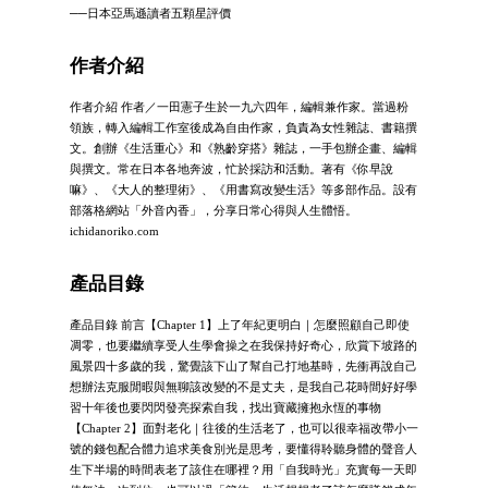
──日本亞馬遜讀者五顆星評價
作者介紹
作者介紹 作者／一田憲子生於一九六四年，編輯兼作家。當過粉
領族，轉入編輯工作室後成為自由作家，負責為女性雜誌、書籍撰
文。創辦《生活重心》和《熟齡穿搭》雜誌，一手包辦企畫、編輯
與撰文。常在日本各地奔波，忙於採訪和活動。著有《你早說
嘛》、《大人的整理術》、《用書寫改變生活》等多部作品。設有
部落格網站「外音內香」，分享日常心得與人生體悟。
ichidanoriko.com
產品目錄
產品目錄 前言【Chapter 1】上了年紀更明白｜怎麼照顧自己即使
凋零，也要繼續享受人生學會操之在我保持好奇心，欣賞下坡路的
風景四十多歲的我，驚覺該下山了幫自己打地基時，先衝再說自己
想辦法克服閒暇與無聊該改變的不是丈夫，是我自己花時間好好學
習十年後也要閃閃發亮探索自我，找出寶藏擁抱永恆的事物
【Chapter 2】面對老化｜往後的生活老了，也可以很幸福改帶小一
號的錢包配合體力追求美食別光是思考，要懂得聆聽身體的聲音人
生下半場的時間表老了該住在哪裡？用「自我時光」充實每一天即