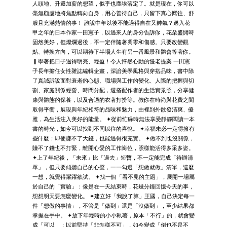
人頭地、升遷加薪的想望，似乎也塵埃落定了。就是現在，你可以
毫無顧慮地將焦點轉向自身，用心善待自己，只留下真心嚮往、舒
服且充滿熱情的事！ 誰說中年以後不能過得自在又帥氣？邁入花
甲之年的日本作家一田憲子，以過來人的身分告訴你，花朵盛開時
固然美好，但燦爛過後，不一定伴隨著凋零和傷感。只要改變觀
點、轉換方向，可以期待下半場人生有另一番風景和體會等著你。
▎學著把日子過得明亮、輕盈！令人怦然心動的慢老提案 一田憲
子長年擔任女性雜誌編輯企畫，深諳美學風格與穿搭品味，書中除
了真誠訴說面對衰老的心態、職場與工作的變化、人際的把握與切
割、家庭關係經營、時間分配，還搭配作者的生活實景照，分享健
康與體態的保養，以及合適的衣著打扮等。教你在時尚與花費之間
取得平衡，展現與年紀相符的品味和魅力，由裡到外散發清爽、優
雅，為生活注入美好的能量。 ✦從前忙碌時無法享受靜靜閱讀一本
書的時光，如今可以找到不同以往的喜悅。 ✦幸福未必一定得擁有
些什麼；即使賺不了大錢，也能過得很充實。 ✦做不到也沒關係，
賺不了錢也不打緊，離開心愛的工作崗位，照樣能活得多采多姿。
✦上了年紀後，「未來」比「過去」短暫，不一定能完成「待辦清
單」，但只要傾聽自己的心聲，一一勾選「想做就做」清單，這麼
一想，就覺得躍躍欲試。 ✦找一個「看不見的主題」，展開一場屬
於自己的「實驗」：像是在一天結束時，花幾分鐘回憶今天的事，
想想明天要怎麼變化。 ✦建立好「我說了算」王國，自己決定每一
件「想做的事情」，不管是「做到」還是「沒做到」，至少結果都
掌握在手中。 ✦放下年輕時的小小執著，原本「不行」的，就會變
成「可以」；以前堅持「非怎樣不可」，如今變成「倒也不是不