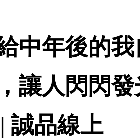
給中年後的我
，讓人閃閃發
 | 誠品線上