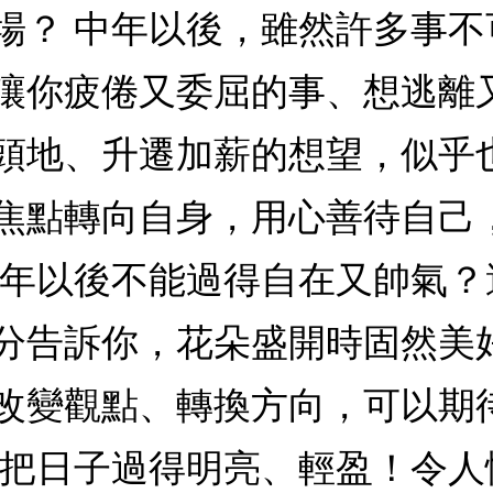
場？ 中年以後，雖然許多事
讓你疲倦又委屈的事、想逃離
頭地、升遷加薪的想望，似乎
焦點轉向自身，用心善待自己
中年以後不能過得自在又帥氣
分告訴你，花朵盛開時固然美
改變觀點、轉換方向，可以期
著把日子過得明亮、輕盈！令人