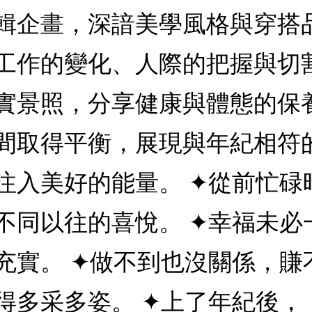
輯企畫，深諳美學風格與穿搭
工作的變化、人際的把握與切
實景照，分享健康與體態的保
間取得平衡，展現與年紀相符
注入美好的能量。 ✦從前忙碌
不同以往的喜悅。 ✦幸福未必
充實。 ✦做不到也沒關係，賺
得多采多姿。 ✦上了年紀後，