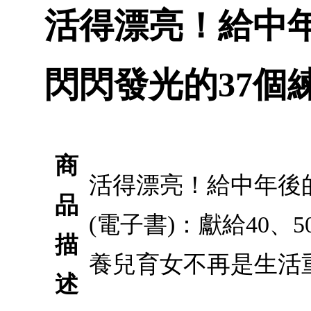
活得漂亮！給中
閃閃發光的37個練
商
活得漂亮！給中年後
品
(電子書)：獻給40
描
養兒育女不再是生活
述