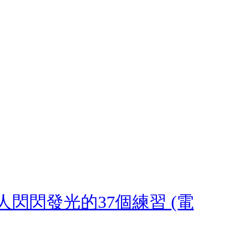
閃閃發光的37個練習 (電