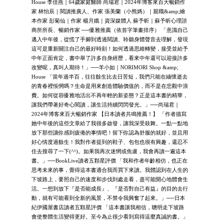
House 李佳燕｜64歲家庭醫師 尚瑞君｜2024年博客來百大暢銷作
家 林怡辰｜閱讀推廣人、作家 張美蘭（小熊媽）｜親職&amp;繪
本作家 彭菊仙｜作家 楊月娥｜資深媒體人 蘇予昕｜蘇予昕心理諮
商所所長、暢銷作家 ──優雅推薦（依首字筆畫排序） 「意識自己
邁入中年後，從慌了手腳到透過閱讀、聆聽身體聲音去理解，發現
這可是重新關注自己的最好時刻！如何透過思維轉變，接受並給予
中年正面肯定，書中舉了許多自身經歷，看來中年還可以迎接許多
改變呢，真叫人期待！」──羊小如｜NORIMORI Shop &amp;
House 「當年過半百，往往餘生比去日苦短，我們只能在緬懷逝去
的青春裡悵惘嗎？生命是用來創造體驗價值的，而不是在悲觀中浪
費。如何從容優雅地活出不再年輕的新姿態？正是這本書的精華，
讓我們帶著好奇心閱讀，讓生活持續閃閃發光。」──尚瑞君｜
2024年博客來百大暢銷作家 【日本讀者共鳴推薦！】 「作者描寫
她中年後的這些文章給了我很多啟發，讓我深受鼓舞。一點一點地
放下那些讓你感到疲倦的事情吧！留下你認為舒服的就好，並且用
好心情度過餘生！我對作者提到的鞋子、包包也很有興趣，還忍不
住去搜尋了一下(^^)。如果我再次迷惘或焦慮，我會再讀一遍這本
書。」──BookLive讀者五顆星評價 「我和作者年齡相仿，也正在
思考未來的事，覺得這本書適合我而買下來讀。我體認到在人生的
下坡路上，要照自己的速度和步伐到處走看，盡可能開心地體會生
活。一想到放下『是否能成長』、『是否對自己有益』的目的去行
動，就有可能看到全新的風景，不禁令我興奮了起來。」──日本
紀伊國屋書店讀者五顆星評價 「這本書讓我相信，聰明走下坡路
會使整體生活變得更好。至今為止很少看到寫得這麼真誠的書。」