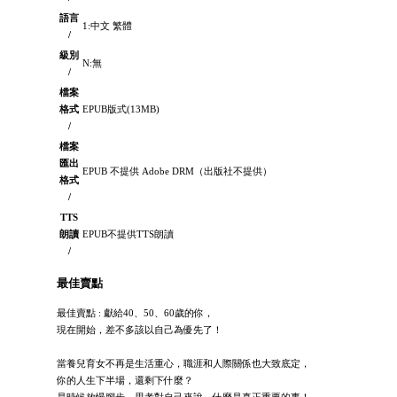
語言
1:中文 繁體
/
級別
N:無
/
檔案
格式
EPUB版式(13MB)
/
檔案
匯出
EPUB 不提供 Adobe DRM（出版社不提供）
格式
/
TTS
朗讀
EPUB不提供TTS朗讀
/
最佳賣點
最佳賣點 : 獻給40、50、60歲的你，
現在開始，差不多該以自己為優先了！
當養兒育女不再是生活重心，職涯和人際關係也大致底定，
你的人生下半場，還剩下什麼？