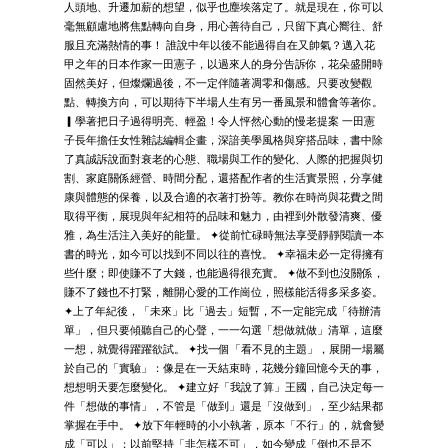
人頭地、升遷加薪的想望，似乎也塵埃落定了。就是現在，你可以
毫無顧慮地將焦點轉向自身，用心善待自己，只留下真心嚮往、舒
服且充滿熱情的事！ 誰說中年以後不能過得自在又帥氣？邁入花
甲之年的日本作家一田憲子，以過來人的身分告訴你，花朵盛開時
固然美好，但燦爛過後，不一定伴隨著凋零和傷感。只要改變觀
點、轉換方向，可以期待下半場人生有另一番風景和體會等著你。
▎學著把日子過得明亮、輕盈！令人怦然心動的慢老提案 一田憲
子長年擔任女性雜誌編輯企畫，深諳美學風格與穿搭品味，書中除
了真誠訴說面對衰老的心態、職場與工作的變化、人際的把握與切
割、家庭關係經營、時間分配，還搭配作者的生活實景照，分享健
康與體態的保養，以及合適的衣著打扮等。教你在時尚與花費之間
取得平衡，展現與年紀相符的品味和魅力，由裡到外散發清爽、優
雅，為生活注入美好的能量。 ✦從前忙碌時無法享受靜靜閱讀一本
書的時光，如今可以找到不同以往的喜悅。 ✦幸福未必一定得擁有
些什麼；即使賺不了大錢，也能過得很充實。 ✦做不到也沒關係，
賺不了錢也不打緊，離開心愛的工作崗位，照樣能活得多采多姿。
✦上了年紀後，「未來」比「過去」短暫，不一定能完成「待辦清
單」，但只要傾聽自己的心聲，一一勾選「想做就做」清單，這麼
一想，就覺得躍躍欲試。 ✦找一個「看不見的主題」，展開一場屬
於自己的「實驗」：像是在一天結束時，花幾分鐘回憶今天的事，
想想明天要怎麼變化。 ✦建立好「我說了算」王國，自己決定每一
件「想做的事情」，不管是「做到」還是「沒做到」，至少結果都
掌握在手中。 ✦放下年輕時的小小執著，原本「不行」的，就會變
成「可以」；以前堅持「非怎樣不可」，如今變成「倒也不是不