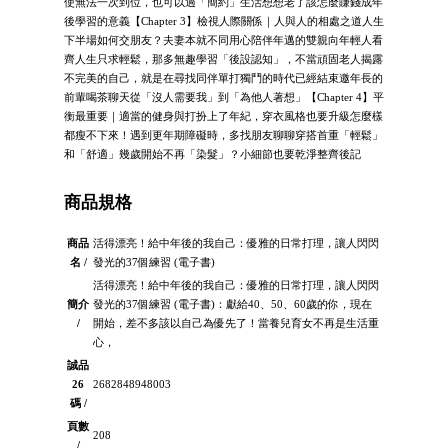
使無法一次到位，也可以過「簡約」生活想想老了該怎麼賺錢成年
後學習的意義【Chapter 3】檢視人際關係｜人與人的相處之道人生
下半場如何交朋友？夫妻本就不同用心陪伴年邁的雙親向年輕人看
齊人生只求輕鬆，那多無趣學習「後設認知」，不當頑固老人揭露
不完美的自己，就是在尋找同伴單打獨鬥的時代已經結束邀年長的
前輩喝茶聊天從「沒人需要我」到「為他人著想」【Chapter 4】平
衡最重要｜適當的健身與打扮上了年紀，穿衣風格也要升級怎麼樣
都瘦不下來！遇到更年期障礙時，多找朋友聊聊穿搭首重「輕鬆」
和「舒適」幾歲開始不再「染髮」？小細節也要乾淨整齊後記
商品規格
商品
活得漂亮！給中年後的我自己：優雅的日常打理，讓人閃閃
名 /
發光的37個練習 (電子書)
活得漂亮！給中年後的我自己：優雅的日常打理，讓人閃閃
簡介
發光的37個練習 (電子書)：獻給40、50、60歲的你，現在
/
開始，差不多該以自己為優先了！當養兒育女不再是生活重
心，
誠品
26
2682848948003
碼 /
頁數
208
/