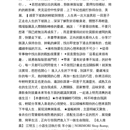
行」。 ✦若想改變以往的風格，剪個俐落短髮，選擇扣領襯衫、簡
約的錐形褲、夾克這些中性穿搭，上了年紀也能打扮得自信、美
麗。 ▎感受下坡路的輕鬆與愜意，人生再一次大放異彩 一田憲子
正走在人生的下坡路上，深深了解對於容貌衰老、體態不再輕盈、
職場版圖及人際關係轉移的憂慮。她說：「不要垂頭喪氣，不要只
想著『我已經無法再成長了』，而是要懂得好好欣賞眼前遼闊的風
景，快樂走下坡。」本書帶著接納、正向的眼光看待人生，分享37
個讓人保持自信、帥氣的練習，找出即使放下過去所擁有的，也能
繼續幸福的方法。 ✦擁有熱愛生活的心態和創意不可少！ ✦從尋
常事物中找出新的觀點很重要！ ✦當直覺告訴你「這看起來很有
趣」，就勇敢敲敲那扇門吧！ ✦帶著「還有好多事不知道」的好奇
心，每一天都可以閃閃發光！ ✦不按照計畫走也沒關係啊！就算無
法實現，想想也開心！ 進入人生的下半場，別讓不安、憂慮淹沒
你的每一天。抱持敞開的心態，再加一點生活的巧思，你將活得比
年輕時更富足也更自由。邀請你跟著一田憲子充滿靈光、成熟又自
在的生活方式，從自我成長、人際關係、居家整理、品味穿搭、健
康飲食到規畫未來等各方面的建議與實踐，一起過上明亮清爽的老
後生活！ 【本書特色】 ★作者筆觸輕巧明快，時不時會自我調
侃，輕鬆分享漸入衰老的心境變化，並以積極和期待的心態來面對
下半場人生，展現清爽俐落感。 ★篇幅精簡，主題明確又聚焦，
食衣住行育樂都有相對應的探討，搭配生活感十足的照片，展現優
雅、簡單生活，正向引領我們進入下一個生命階段。 【名人推
薦】 江明玉｜小器生活執行長 羊小如｜NORIMORI Shop &amp;