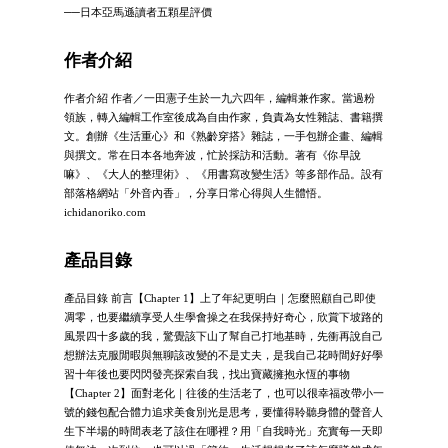
──日本亞馬遜讀者五顆星評價
作者介紹
作者介紹 作者／一田憲子生於一九六四年，編輯兼作家。當過粉
領族，轉入編輯工作室後成為自由作家，負責為女性雜誌、書籍撰
文。創辦《生活重心》和《熟齡穿搭》雜誌，一手包辦企畫、編輯
與撰文。常在日本各地奔波，忙於採訪和活動。著有《你早說
嘛》、《大人的整理術》、《用書寫改變生活》等多部作品。設有
部落格網站「外音內香」，分享日常心得與人生體悟。
ichidanoriko.com
產品目錄
產品目錄 前言【Chapter 1】上了年紀更明白｜怎麼照顧自己即使
凋零，也要繼續享受人生學會操之在我保持好奇心，欣賞下坡路的
風景四十多歲的我，驚覺該下山了幫自己打地基時，先衝再說自己
想辦法克服閒暇與無聊該改變的不是丈夫，是我自己花時間好好學
習十年後也要閃閃發亮探索自我，找出寶藏擁抱永恆的事物
【Chapter 2】面對老化｜往後的生活老了，也可以很幸福改帶小一
號的錢包配合體力追求美食別光是思考，要懂得聆聽身體的聲音人
生下半場的時間表老了該住在哪裡？用「自我時光」充實每一天即