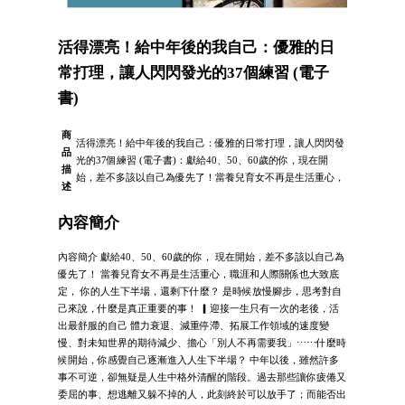
活得漂亮！給中年後的我自己：優雅的日
常打理，讓人閃閃發光的37個練習 (電子
書)
商
活得漂亮！給中年後的我自己：優雅的日常打理，讓人閃閃發
品
光的37個練習 (電子書)：獻給40、50、60歲的你，現在開
描
始，差不多該以自己為優先了！當養兒育女不再是生活重心，
述
內容簡介
內容簡介 獻給40、50、60歲的你， 現在開始，差不多該以自己為
優先了！ 當養兒育女不再是生活重心，職涯和人際關係也大致底
定， 你的人生下半場，還剩下什麼？ 是時候放慢腳步，思考對自
己來說，什麼是真正重要的事！ ▎迎接一生只有一次的老後，活
出最舒服的自己 體力衰退、減重停滯、拓展工作領域的速度變
慢、對未知世界的期待減少、擔心「別人不再需要我」⋯⋯什麼時
候開始，你感覺自己逐漸進入人生下半場？ 中年以後，雖然許多
事不可逆，卻無疑是人生中格外清醒的階段。過去那些讓你疲倦又
委屈的事、想逃離又躲不掉的人，此刻終於可以放手了；而能否出