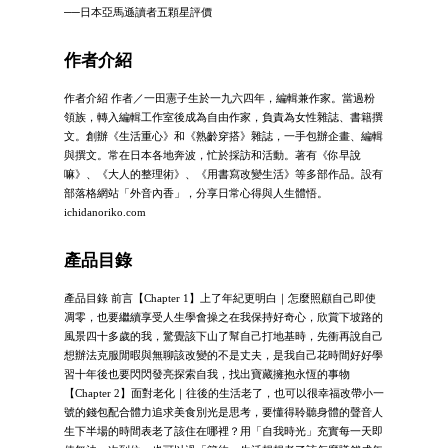
──日本亞馬遜讀者五顆星評價
作者介紹
作者介紹 作者／一田憲子生於一九六四年，編輯兼作家。當過粉
領族，轉入編輯工作室後成為自由作家，負責為女性雜誌、書籍撰
文。創辦《生活重心》和《熟齡穿搭》雜誌，一手包辦企畫、編輯
與撰文。常在日本各地奔波，忙於採訪和活動。著有《你早說
嘛》、《大人的整理術》、《用書寫改變生活》等多部作品。設有
部落格網站「外音內香」，分享日常心得與人生體悟。
ichidanoriko.com
產品目錄
產品目錄 前言【Chapter 1】上了年紀更明白｜怎麼照顧自己即使
凋零，也要繼續享受人生學會操之在我保持好奇心，欣賞下坡路的
風景四十多歲的我，驚覺該下山了幫自己打地基時，先衝再說自己
想辦法克服閒暇與無聊該改變的不是丈夫，是我自己花時間好好學
習十年後也要閃閃發亮探索自我，找出寶藏擁抱永恆的事物
【Chapter 2】面對老化｜往後的生活老了，也可以很幸福改帶小一
號的錢包配合體力追求美食別光是思考，要懂得聆聽身體的聲音人
生下半場的時間表老了該住在哪裡？用「自我時光」充實每一天即