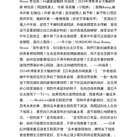
House 李佳燕｜64歲家庭醫師 尚瑞君｜2024年博客來百大暢銷作
家 林怡辰｜閱讀推廣人、作家 張美蘭（小熊媽）｜親職&amp;繪
本作家 彭菊仙｜作家 楊月娥｜資深媒體人 蘇予昕｜蘇予昕心理諮
商所所長、暢銷作家 ──優雅推薦（依首字筆畫排序） 「意識自己
邁入中年後，從慌了手腳到透過閱讀、聆聽身體聲音去理解，發現
這可是重新關注自己的最好時刻！如何透過思維轉變，接受並給予
中年正面肯定，書中舉了許多自身經歷，看來中年還可以迎接許多
改變呢，真叫人期待！」──羊小如｜NORIMORI Shop &amp;
House 「當年過半百，往往餘生比去日苦短，我們只能在緬懷逝去
的青春裡悵惘嗎？生命是用來創造體驗價值的，而不是在悲觀中浪
費。如何從容優雅地活出不再年輕的新姿態？正是這本書的精華，
讓我們帶著好奇心閱讀，讓生活持續閃閃發光。」──尚瑞君｜
2024年博客來百大暢銷作家 【日本讀者共鳴推薦！】 「作者描寫
她中年後的這些文章給了我很多啟發，讓我深受鼓舞。一點一點地
放下那些讓你感到疲倦的事情吧！留下你認為舒服的就好，並且用
好心情度過餘生！我對作者提到的鞋子、包包也很有興趣，還忍不
住去搜尋了一下(^^)。如果我再次迷惘或焦慮，我會再讀一遍這本
書。」──BookLive讀者五顆星評價 「我和作者年齡相仿，也正在
思考未來的事，覺得這本書適合我而買下來讀。我體認到在人生的
下坡路上，要照自己的速度和步伐到處走看，盡可能開心地體會生
活。一想到放下『是否能成長』、『是否對自己有益』的目的去行
動，就有可能看到全新的風景，不禁令我興奮了起來。」──日本
紀伊國屋書店讀者五顆星評價 「這本書讓我相信，聰明走下坡路
會使整體生活變得更好。至今為止很少看到寫得這麼真誠的書。」