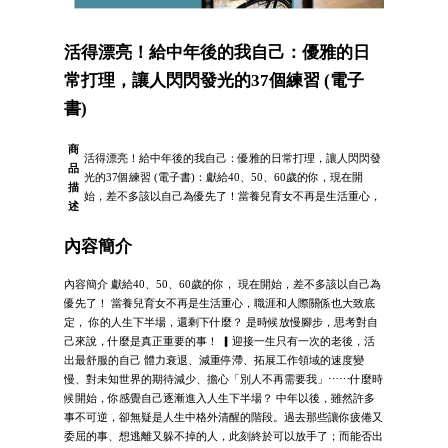
活得漂亮！給中年後的我自己：優雅的日
常打理，讓人閃閃發光的37個練習 (電子
書)
商
活得漂亮！給中年後的我自己：優雅的日常打理，讓人閃閃發
品
光的37個練習 (電子書)：獻給40、50、60歲的你，現在開
描
始，差不多該以自己為優先了！當養兒育女不再是生活重心，
述
內容簡介
內容簡介 獻給40、50、60歲的你， 現在開始，差不多該以自己為
優先了！ 當養兒育女不再是生活重心，職涯和人際關係也大致底
定， 你的人生下半場，還剩下什麼？ 是時候放慢腳步，思考對自
己來說，什麼是真正重要的事！ ▎迎接一生只有一次的老後，活
出最舒服的自己 體力衰退、減重停滯、拓展工作領域的速度變
慢、對未知世界的期待減少、擔心「別人不再需要我」⋯⋯什麼時
候開始，你感覺自己逐漸進入人生下半場？ 中年以後，雖然許多
事不可逆，卻無疑是人生中格外清醒的階段。過去那些讓你疲倦又
委屈的事、想逃離又躲不掉的人，此刻終於可以放手了；而能否出