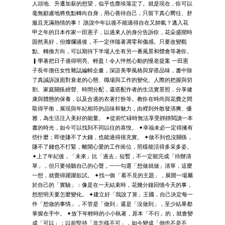
人頭地、升遷加薪的想望，似乎也塵埃落定了。就是現在，你可以
毫無顧慮地將焦點轉向自身，用心善待自己，只留下真心嚮往、舒
服且充滿熱情的事！ 誰說中年以後不能過得自在又帥氣？邁入花
甲之年的日本作家一田憲子，以過來人的身分告訴你，花朵盛開時
固然美好，但燦爛過後，不一定伴隨著凋零和傷感。只要改變觀
點、轉換方向，可以期待下半場人生有另一番風景和體會等著你。
▎學著把日子過得明亮、輕盈！令人怦然心動的慢老提案 一田憲
子長年擔任女性雜誌編輯企畫，深諳美學風格與穿搭品味，書中除
了真誠訴說面對衰老的心態、職場與工作的變化、人際的把握與切
割、家庭關係經營、時間分配，還搭配作者的生活實景照，分享健
康與體態的保養，以及合適的衣著打扮等。教你在時尚與花費之間
取得平衡，展現與年紀相符的品味和魅力，由裡到外散發清爽、優
雅，為生活注入美好的能量。 ✦從前忙碌時無法享受靜靜閱讀一本
書的時光，如今可以找到不同以往的喜悅。 ✦幸福未必一定得擁有
些什麼；即使賺不了大錢，也能過得很充實。 ✦做不到也沒關係，
賺不了錢也不打緊，離開心愛的工作崗位，照樣能活得多采多姿。
✦上了年紀後，「未來」比「過去」短暫，不一定能完成「待辦清
單」，但只要傾聽自己的心聲，一一勾選「想做就做」清單，這麼
一想，就覺得躍躍欲試。 ✦找一個「看不見的主題」，展開一場屬
於自己的「實驗」：像是在一天結束時，花幾分鐘回憶今天的事，
想想明天要怎麼變化。 ✦建立好「我說了算」王國，自己決定每一
件「想做的事情」，不管是「做到」還是「沒做到」，至少結果都
掌握在手中。 ✦放下年輕時的小小執著，原本「不行」的，就會變
成「可以」；以前堅持「非怎樣不可」，如今變成「倒也不是不