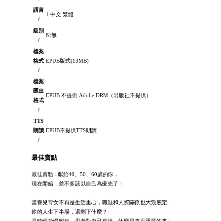
語言
1:中文 繁體
/
級別
N:無
/
檔案
格式
EPUB版式(13MB)
/
檔案
匯出
EPUB 不提供 Adobe DRM（出版社不提供）
格式
/
TTS
朗讀
EPUB不提供TTS朗讀
/
最佳賣點
最佳賣點 : 獻給40、50、60歲的你，
現在開始，差不多該以自己為優先了！
當養兒育女不再是生活重心，職涯和人際關係也大致底定，
你的人生下半場，還剩下什麼？