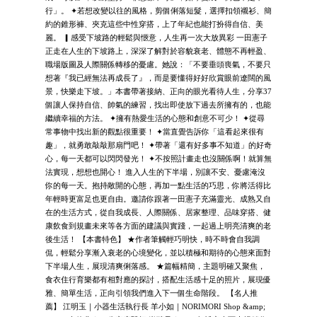
行」。 ✦若想改變以往的風格，剪個俐落短髮，選擇扣領襯衫、簡
約的錐形褲、夾克這些中性穿搭，上了年紀也能打扮得自信、美
麗。 ▎感受下坡路的輕鬆與愜意，人生再一次大放異彩 一田憲子
正走在人生的下坡路上，深深了解對於容貌衰老、體態不再輕盈、
職場版圖及人際關係轉移的憂慮。她說：「不要垂頭喪氣，不要只
想著『我已經無法再成長了』，而是要懂得好好欣賞眼前遼闊的風
景，快樂走下坡。」本書帶著接納、正向的眼光看待人生，分享37
個讓人保持自信、帥氣的練習，找出即使放下過去所擁有的，也能
繼續幸福的方法。 ✦擁有熱愛生活的心態和創意不可少！ ✦從尋
常事物中找出新的觀點很重要！ ✦當直覺告訴你「這看起來很有
趣」，就勇敢敲敲那扇門吧！ ✦帶著「還有好多事不知道」的好奇
心，每一天都可以閃閃發光！ ✦不按照計畫走也沒關係啊！就算無
法實現，想想也開心！ 進入人生的下半場，別讓不安、憂慮淹沒
你的每一天。抱持敞開的心態，再加一點生活的巧思，你將活得比
年輕時更富足也更自由。邀請你跟著一田憲子充滿靈光、成熟又自
在的生活方式，從自我成長、人際關係、居家整理、品味穿搭、健
康飲食到規畫未來等各方面的建議與實踐，一起過上明亮清爽的老
後生活！ 【本書特色】 ★作者筆觸輕巧明快，時不時會自我調
侃，輕鬆分享漸入衰老的心境變化，並以積極和期待的心態來面對
下半場人生，展現清爽俐落感。 ★篇幅精簡，主題明確又聚焦，
食衣住行育樂都有相對應的探討，搭配生活感十足的照片，展現優
雅、簡單生活，正向引領我們進入下一個生命階段。 【名人推
薦】 江明玉｜小器生活執行長 羊小如｜NORIMORI Shop &amp;