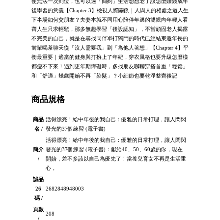
使無法一次到位，也可以過「簡約」生活想想老了該怎麼賺錢成年
後學習的意義【Chapter 3】檢視人際關係｜人與人的相處之道人生
下半場如何交朋友？夫妻本就不同用心陪伴年邁的雙親向年輕人看
齊人生只求輕鬆，那多無趣學習「後設認知」，不當頑固老人揭露
不完美的自己，就是在尋找同伴單打獨鬥的時代已經結束邀年長的
前輩喝茶聊天從「沒人需要我」到「為他人著想」【Chapter 4】平
衡最重要｜適當的健身與打扮上了年紀，穿衣風格也要升級怎麼樣
都瘦不下來！遇到更年期障礙時，多找朋友聊聊穿搭首重「輕鬆」
和「舒適」幾歲開始不再「染髮」？小細節也要乾淨整齊後記
商品規格
商品
活得漂亮！給中年後的我自己：優雅的日常打理，讓人閃閃
名 /
發光的37個練習 (電子書)
活得漂亮！給中年後的我自己：優雅的日常打理，讓人閃閃
簡介
發光的37個練習 (電子書)：獻給40、50、60歲的你，現在
/
開始，差不多該以自己為優先了！當養兒育女不再是生活重
心，
誠品
26
2682848948003
碼 /
頁數
208
/