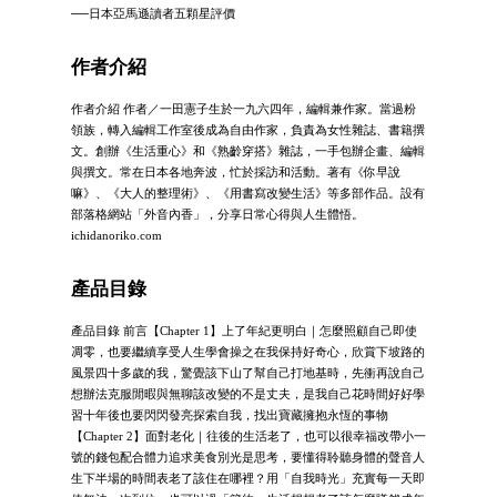
──日本亞馬遜讀者五顆星評價
作者介紹
作者介紹 作者／一田憲子生於一九六四年，編輯兼作家。當過粉
領族，轉入編輯工作室後成為自由作家，負責為女性雜誌、書籍撰
文。創辦《生活重心》和《熟齡穿搭》雜誌，一手包辦企畫、編輯
與撰文。常在日本各地奔波，忙於採訪和活動。著有《你早說
嘛》、《大人的整理術》、《用書寫改變生活》等多部作品。設有
部落格網站「外音內香」，分享日常心得與人生體悟。
ichidanoriko.com
產品目錄
產品目錄 前言【Chapter 1】上了年紀更明白｜怎麼照顧自己即使
凋零，也要繼續享受人生學會操之在我保持好奇心，欣賞下坡路的
風景四十多歲的我，驚覺該下山了幫自己打地基時，先衝再說自己
想辦法克服閒暇與無聊該改變的不是丈夫，是我自己花時間好好學
習十年後也要閃閃發亮探索自我，找出寶藏擁抱永恆的事物
【Chapter 2】面對老化｜往後的生活老了，也可以很幸福改帶小一
號的錢包配合體力追求美食別光是思考，要懂得聆聽身體的聲音人
生下半場的時間表老了該住在哪裡？用「自我時光」充實每一天即