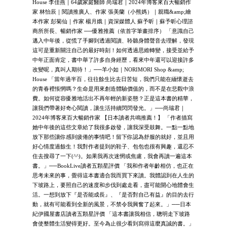
House 李佳燕｜64歲家庭醫師 尚瑞君｜2024年博客來百大暢銷作
家 林怡辰｜閱讀推廣人、作家 張美蘭（小熊媽）｜親職&amp;繪
本作家 彭菊仙｜作家 楊月娥｜資深媒體人 蘇予昕｜蘇予昕心理諮
商所所長、暢銷作家 ──優雅推薦（依首字筆畫排序） 「意識自己
邁入中年後，從慌了手腳到透過閱讀、聆聽身體聲音去理解，發現
這可是重新關注自己的最好時刻！如何透過思維轉變，接受並給予
中年正面肯定，書中舉了許多自身經歷，看來中年還可以迎接許多
改變呢，真叫人期待！」──羊小如｜NORIMORI Shop &amp;
House 「當年過半百，往往餘生比去日苦短，我們只能在緬懷逝去
的青春裡悵惘嗎？生命是用來創造體驗價值的，而不是在悲觀中浪
費。如何從容優雅地活出不再年輕的新姿態？正是這本書的精華，
讓我們帶著好奇心閱讀，讓生活持續閃閃發光。」──尚瑞君｜
2024年博客來百大暢銷作家 【日本讀者共鳴推薦！】 「作者描寫
她中年後的這些文章給了我很多啟發，讓我深受鼓舞。一點一點地
放下那些讓你感到疲倦的事情吧！留下你認為舒服的就好，並且用
好心情度過餘生！我對作者提到的鞋子、包包也很有興趣，還忍不
住去搜尋了一下(^^)。如果我再次迷惘或焦慮，我會再讀一遍這本
書。」──BookLive讀者五顆星評價 「我和作者年齡相仿，也正在
思考未來的事，覺得這本書適合我而買下來讀。我體認到在人生的
下坡路上，要照自己的速度和步伐到處走看，盡可能開心地體會生
活。一想到放下『是否能成長』、『是否對自己有益』的目的去行
動，就有可能看到全新的風景，不禁令我興奮了起來。」──日本
紀伊國屋書店讀者五顆星評價 「這本書讓我相信，聰明走下坡路
會使整體生活變得更好。至今為止很少看到寫得這麼真誠的書。」