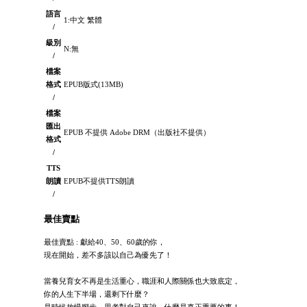
語言
1:中文 繁體
/
級別
N:無
/
檔案
格式
EPUB版式(13MB)
/
檔案
匯出
EPUB 不提供 Adobe DRM（出版社不提供）
格式
/
TTS
朗讀
EPUB不提供TTS朗讀
/
最佳賣點
最佳賣點 : 獻給40、50、60歲的你，
現在開始，差不多該以自己為優先了！
當養兒育女不再是生活重心，職涯和人際關係也大致底定，
你的人生下半場，還剩下什麼？