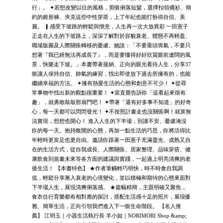
行」。 ✦若想改變以往的風格，剪個俐落短髮，選擇扣領襯衫、簡
約的錐形褲、夾克這些中性穿搭，上了年紀也能打扮得自信、美
麗。 ▎感受下坡路的輕鬆與愜意，人生再一次大放異彩 一田憲子
正走在人生的下坡路上，深深了解對於容貌衰老、體態不再輕盈、
職場版圖及人際關係轉移的憂慮。她說：「不要垂頭喪氣，不要只
想著『我已經無法再成長了』，而是要懂得好好欣賞眼前遼闊的風
景，快樂走下坡。」本書帶著接納、正向的眼光看待人生，分享37
個讓人保持自信、帥氣的練習，找出即使放下過去所擁有的，也能
繼續幸福的方法。 ✦擁有熱愛生活的心態和創意不可少！ ✦從尋
常事物中找出新的觀點很重要！ ✦當直覺告訴你「這看起來很有
趣」，就勇敢敲敲那扇門吧！ ✦帶著「還有好多事不知道」的好奇
心，每一天都可以閃閃發光！ ✦不按照計畫走也沒關係啊！就算無
法實現，想想也開心！ 進入人生的下半場，別讓不安、憂慮淹沒
你的每一天。抱持敞開的心態，再加一點生活的巧思，你將活得比
年輕時更富足也更自由。邀請你跟著一田憲子充滿靈光、成熟又自
在的生活方式，從自我成長、人際關係、居家整理、品味穿搭、健
康飲食到規畫未來等各方面的建議與實踐，一起過上明亮清爽的老
後生活！ 【本書特色】 ★作者筆觸輕巧明快，時不時會自我調
侃，輕鬆分享漸入衰老的心境變化，並以積極和期待的心態來面對
下半場人生，展現清爽俐落感。 ★篇幅精簡，主題明確又聚焦，
食衣住行育樂都有相對應的探討，搭配生活感十足的照片，展現優
雅、簡單生活，正向引領我們進入下一個生命階段。 【名人推
薦】 江明玉｜小器生活執行長 羊小如｜NORIMORI Shop &amp;