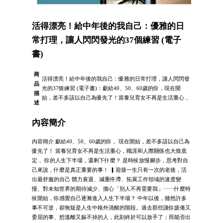
活得漂亮！給中年後的我自己：優雅的日
常打理，讓人閃閃發光的37個練習 (電子
書)
商
活得漂亮！給中年後的我自己：優雅的日常打理，讓人閃閃發
品
光的37個練習 (電子書)：獻給40、50、60歲的你，現在開
描
始，差不多該以自己為優先了！當養兒育女不再是生活重心，
述
內容簡介
內容簡介 獻給40、50、60歲的你， 現在開始，差不多該以自己為
優先了！ 當養兒育女不再是生活重心，職涯和人際關係也大致底
定， 你的人生下半場，還剩下什麼？ 是時候放慢腳步，思考對自
己來說，什麼是真正重要的事！ ▎迎接一生只有一次的老後，活
出最舒服的自己 體力衰退、減重停滯、拓展工作領域的速度變
慢、對未知世界的期待減少、擔心「別人不再需要我」⋯⋯什麼時
候開始，你感覺自己逐漸進入人生下半場？ 中年以後，雖然許多
事不可逆，卻無疑是人生中格外清醒的階段。過去那些讓你疲倦又
委屈的事、想逃離又躲不掉的人，此刻終於可以放手了；而能否出