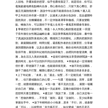
人頭地、升遷加薪的想望，似乎也塵埃落定了。就是現在，你可以
毫無顧慮地將焦點轉向自身，用心善待自己，只留下真心嚮往、舒
服且充滿熱情的事！ 誰說中年以後不能過得自在又帥氣？邁入花
甲之年的日本作家一田憲子，以過來人的身分告訴你，花朵盛開時
固然美好，但燦爛過後，不一定伴隨著凋零和傷感。只要改變觀
點、轉換方向，可以期待下半場人生有另一番風景和體會等著你。
▎學著把日子過得明亮、輕盈！令人怦然心動的慢老提案 一田憲
子長年擔任女性雜誌編輯企畫，深諳美學風格與穿搭品味，書中除
了真誠訴說面對衰老的心態、職場與工作的變化、人際的把握與切
割、家庭關係經營、時間分配，還搭配作者的生活實景照，分享健
康與體態的保養，以及合適的衣著打扮等。教你在時尚與花費之間
取得平衡，展現與年紀相符的品味和魅力，由裡到外散發清爽、優
雅，為生活注入美好的能量。 ✦從前忙碌時無法享受靜靜閱讀一本
書的時光，如今可以找到不同以往的喜悅。 ✦幸福未必一定得擁有
些什麼；即使賺不了大錢，也能過得很充實。 ✦做不到也沒關係，
賺不了錢也不打緊，離開心愛的工作崗位，照樣能活得多采多姿。
✦上了年紀後，「未來」比「過去」短暫，不一定能完成「待辦清
單」，但只要傾聽自己的心聲，一一勾選「想做就做」清單，這麼
一想，就覺得躍躍欲試。 ✦找一個「看不見的主題」，展開一場屬
於自己的「實驗」：像是在一天結束時，花幾分鐘回憶今天的事，
想想明天要怎麼變化。 ✦建立好「我說了算」王國，自己決定每一
件「想做的事情」，不管是「做到」還是「沒做到」，至少結果都
掌握在手中。 ✦放下年輕時的小小執著，原本「不行」的，就會變
成「可以」；以前堅持「非怎樣不可」，如今變成「倒也不是不