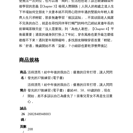
使無法一次到位，也可以過「簡約」生活想想老了該怎麼賺錢成年
後學習的意義【Chapter 3】檢視人際關係｜人與人的相處之道人生
下半場如何交朋友？夫妻本就不同用心陪伴年邁的雙親向年輕人看
齊人生只求輕鬆，那多無趣學習「後設認知」，不當頑固老人揭露
不完美的自己，就是在尋找同伴單打獨鬥的時代已經結束邀年長的
前輩喝茶聊天從「沒人需要我」到「為他人著想」【Chapter 4】平
衡最重要｜適當的健身與打扮上了年紀，穿衣風格也要升級怎麼樣
都瘦不下來！遇到更年期障礙時，多找朋友聊聊穿搭首重「輕鬆」
和「舒適」幾歲開始不再「染髮」？小細節也要乾淨整齊後記
商品規格
商品
活得漂亮！給中年後的我自己：優雅的日常打理，讓人閃閃
名 /
發光的37個練習 (電子書)
活得漂亮！給中年後的我自己：優雅的日常打理，讓人閃閃
簡介
發光的37個練習 (電子書)：獻給40、50、60歲的你，現在
/
開始，差不多該以自己為優先了！當養兒育女不再是生活重
心，
誠品
26
2682848948003
碼 /
頁數
208
/