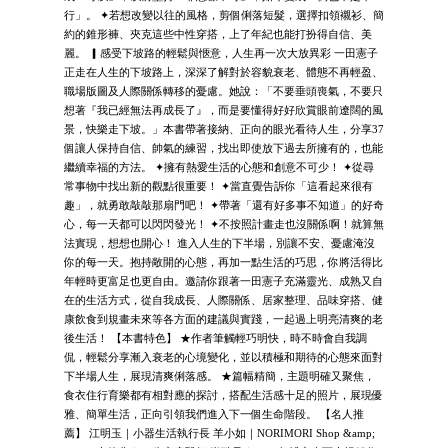
行」。 ✦若想改變以往的風格，剪個俐落短髮，選擇扣領襯衫、簡
約的錐形褲、夾克這些中性穿搭，上了年紀也能打扮得自信、美
麗。 ▎感受下坡路的輕鬆與愜意，人生再一次大放異彩 一田憲子
正走在人生的下坡路上，深深了解對於容貌衰老、體態不再輕盈、
職場版圖及人際關係轉移的憂慮。她說：「不要垂頭喪氣，不要只
想著『我已經無法再成長了』，而是要懂得好好欣賞眼前遼闊的風
景，快樂走下坡。」本書帶著接納、正向的眼光看待人生，分享37
個讓人保持自信、帥氣的練習，找出即使放下過去所擁有的，也能
繼續幸福的方法。 ✦擁有熱愛生活的心態和創意不可少！ ✦從尋
常事物中找出新的觀點很重要！ ✦當直覺告訴你「這看起來很有
趣」，就勇敢敲敲那扇門吧！ ✦帶著「還有好多事不知道」的好奇
心，每一天都可以閃閃發光！ ✦不按照計畫走也沒關係啊！就算無
法實現，想想也開心！ 進入人生的下半場，別讓不安、憂慮淹沒
你的每一天。抱持敞開的心態，再加一點生活的巧思，你將活得比
年輕時更富足也更自由。邀請你跟著一田憲子充滿靈光、成熟又自
在的生活方式，從自我成長、人際關係、居家整理、品味穿搭、健
康飲食到規畫未來等各方面的建議與實踐，一起過上明亮清爽的老
後生活！ 【本書特色】 ★作者筆觸輕巧明快，時不時會自我調
侃，輕鬆分享漸入衰老的心境變化，並以積極和期待的心態來面對
下半場人生，展現清爽俐落感。 ★篇幅精簡，主題明確又聚焦，
食衣住行育樂都有相對應的探討，搭配生活感十足的照片，展現優
雅、簡單生活，正向引領我們進入下一個生命階段。 【名人推
薦】 江明玉｜小器生活執行長 羊小如｜NORIMORI Shop &amp;