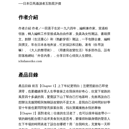
──日本亞馬遜讀者五顆星評價
作者介紹
作者介紹 作者／一田憲子生於一九六四年，編輯兼作家。當過粉
領族，轉入編輯工作室後成為自由作家，負責為女性雜誌、書籍撰
文。創辦《生活重心》和《熟齡穿搭》雜誌，一手包辦企畫、編輯
與撰文。常在日本各地奔波，忙於採訪和活動。著有《你早說
嘛》、《大人的整理術》、《用書寫改變生活》等多部作品。設有
部落格網站「外音內香」，分享日常心得與人生體悟。
ichidanoriko.com
產品目錄
產品目錄 前言【Chapter 1】上了年紀更明白｜怎麼照顧自己即使
凋零，也要繼續享受人生學會操之在我保持好奇心，欣賞下坡路的
風景四十多歲的我，驚覺該下山了幫自己打地基時，先衝再說自己
想辦法克服閒暇與無聊該改變的不是丈夫，是我自己花時間好好學
習十年後也要閃閃發亮探索自我，找出寶藏擁抱永恆的事物
【Chapter 2】面對老化｜往後的生活老了，也可以很幸福改帶小一
號的錢包配合體力追求美食別光是思考，要懂得聆聽身體的聲音人
生下半場的時間表老了該住在哪裡？用「自我時光」充實每一天即