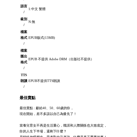
語言
1:中文 繁體
/
級別
N:無
/
檔案
格式
EPUB版式(13MB)
/
檔案
匯出
EPUB 不提供 Adobe DRM（出版社不提供）
格式
/
TTS
朗讀
EPUB不提供TTS朗讀
/
最佳賣點
最佳賣點 : 獻給40、50、60歲的你，
現在開始，差不多該以自己為優先了！
當養兒育女不再是生活重心，職涯和人際關係也大致底定，
你的人生下半場，還剩下什麼？