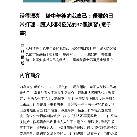
活得漂亮！給中年後的我自己：優雅的日
常打理，讓人閃閃發光的37個練習 (電子
書)
商
活得漂亮！給中年後的我自己：優雅的日常打理，讓人閃閃發
品
光的37個練習 (電子書)：獻給40、50、60歲的你，現在開
描
始，差不多該以自己為優先了！當養兒育女不再是生活重心，
述
內容簡介
內容簡介 獻給40、50、60歲的你， 現在開始，差不多該以自己為
優先了！ 當養兒育女不再是生活重心，職涯和人際關係也大致底
定， 你的人生下半場，還剩下什麼？ 是時候放慢腳步，思考對自
己來說，什麼是真正重要的事！ ▎迎接一生只有一次的老後，活
出最舒服的自己 體力衰退、減重停滯、拓展工作領域的速度變
慢、對未知世界的期待減少、擔心「別人不再需要我」⋯⋯什麼時
候開始，你感覺自己逐漸進入人生下半場？ 中年以後，雖然許多
事不可逆，卻無疑是人生中格外清醒的階段。過去那些讓你疲倦又
委屈的事、想逃離又躲不掉的人，此刻終於可以放手了；而能否出