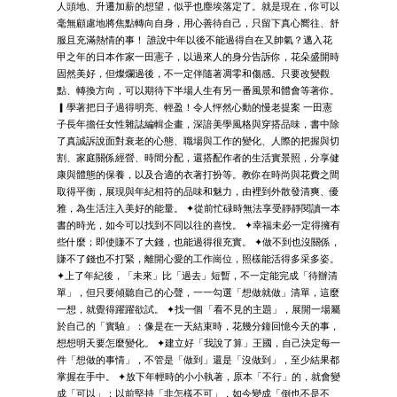
人頭地、升遷加薪的想望，似乎也塵埃落定了。就是現在，你可以
毫無顧慮地將焦點轉向自身，用心善待自己，只留下真心嚮往、舒
服且充滿熱情的事！ 誰說中年以後不能過得自在又帥氣？邁入花
甲之年的日本作家一田憲子，以過來人的身分告訴你，花朵盛開時
固然美好，但燦爛過後，不一定伴隨著凋零和傷感。只要改變觀
點、轉換方向，可以期待下半場人生有另一番風景和體會等著你。
▎學著把日子過得明亮、輕盈！令人怦然心動的慢老提案 一田憲
子長年擔任女性雜誌編輯企畫，深諳美學風格與穿搭品味，書中除
了真誠訴說面對衰老的心態、職場與工作的變化、人際的把握與切
割、家庭關係經營、時間分配，還搭配作者的生活實景照，分享健
康與體態的保養，以及合適的衣著打扮等。教你在時尚與花費之間
取得平衡，展現與年紀相符的品味和魅力，由裡到外散發清爽、優
雅，為生活注入美好的能量。 ✦從前忙碌時無法享受靜靜閱讀一本
書的時光，如今可以找到不同以往的喜悅。 ✦幸福未必一定得擁有
些什麼；即使賺不了大錢，也能過得很充實。 ✦做不到也沒關係，
賺不了錢也不打緊，離開心愛的工作崗位，照樣能活得多采多姿。
✦上了年紀後，「未來」比「過去」短暫，不一定能完成「待辦清
單」，但只要傾聽自己的心聲，一一勾選「想做就做」清單，這麼
一想，就覺得躍躍欲試。 ✦找一個「看不見的主題」，展開一場屬
於自己的「實驗」：像是在一天結束時，花幾分鐘回憶今天的事，
想想明天要怎麼變化。 ✦建立好「我說了算」王國，自己決定每一
件「想做的事情」，不管是「做到」還是「沒做到」，至少結果都
掌握在手中。 ✦放下年輕時的小小執著，原本「不行」的，就會變
成「可以」；以前堅持「非怎樣不可」，如今變成「倒也不是不