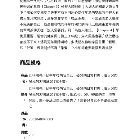
使無法一次到位，也可以過「簡約」生活想想老了該怎麼賺錢成年
後學習的意義【Chapter 3】檢視人際關係｜人與人的相處之道人生
下半場如何交朋友？夫妻本就不同用心陪伴年邁的雙親向年輕人看
齊人生只求輕鬆，那多無趣學習「後設認知」，不當頑固老人揭露
不完美的自己，就是在尋找同伴單打獨鬥的時代已經結束邀年長的
前輩喝茶聊天從「沒人需要我」到「為他人著想」【Chapter 4】平
衡最重要｜適當的健身與打扮上了年紀，穿衣風格也要升級怎麼樣
都瘦不下來！遇到更年期障礙時，多找朋友聊聊穿搭首重「輕鬆」
和「舒適」幾歲開始不再「染髮」？小細節也要乾淨整齊後記
商品規格
商品
活得漂亮！給中年後的我自己：優雅的日常打理，讓人閃閃
名 /
發光的37個練習 (電子書)
活得漂亮！給中年後的我自己：優雅的日常打理，讓人閃閃
簡介
發光的37個練習 (電子書)：獻給40、50、60歲的你，現在
/
開始，差不多該以自己為優先了！當養兒育女不再是生活重
心，
誠品
26
2682848948003
碼 /
頁數
208
/