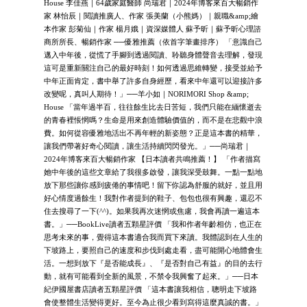
House 李佳燕｜64歲家庭醫師 尚瑞君｜2024年博客來百大暢銷作
家 林怡辰｜閱讀推廣人、作家 張美蘭（小熊媽）｜親職&amp;繪
本作家 彭菊仙｜作家 楊月娥｜資深媒體人 蘇予昕｜蘇予昕心理諮
商所所長、暢銷作家 ──優雅推薦（依首字筆畫排序） 「意識自己
邁入中年後，從慌了手腳到透過閱讀、聆聽身體聲音去理解，發現
這可是重新關注自己的最好時刻！如何透過思維轉變，接受並給予
中年正面肯定，書中舉了許多自身經歷，看來中年還可以迎接許多
改變呢，真叫人期待！」──羊小如｜NORIMORI Shop &amp;
House 「當年過半百，往往餘生比去日苦短，我們只能在緬懷逝去
的青春裡悵惘嗎？生命是用來創造體驗價值的，而不是在悲觀中浪
費。如何從容優雅地活出不再年輕的新姿態？正是這本書的精華，
讓我們帶著好奇心閱讀，讓生活持續閃閃發光。」──尚瑞君｜
2024年博客來百大暢銷作家 【日本讀者共鳴推薦！】 「作者描寫
她中年後的這些文章給了我很多啟發，讓我深受鼓舞。一點一點地
放下那些讓你感到疲倦的事情吧！留下你認為舒服的就好，並且用
好心情度過餘生！我對作者提到的鞋子、包包也很有興趣，還忍不
住去搜尋了一下(^^)。如果我再次迷惘或焦慮，我會再讀一遍這本
書。」──BookLive讀者五顆星評價 「我和作者年齡相仿，也正在
思考未來的事，覺得這本書適合我而買下來讀。我體認到在人生的
下坡路上，要照自己的速度和步伐到處走看，盡可能開心地體會生
活。一想到放下『是否能成長』、『是否對自己有益』的目的去行
動，就有可能看到全新的風景，不禁令我興奮了起來。」──日本
紀伊國屋書店讀者五顆星評價 「這本書讓我相信，聰明走下坡路
會使整體生活變得更好。至今為止很少看到寫得這麼真誠的書。」