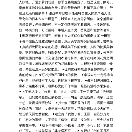
人頭地、升遷加薪的想望，似乎也塵埃落定了。就是現在，你可以
毫無顧慮地將焦點轉向自身，用心善待自己，只留下真心嚮往、舒
服且充滿熱情的事！ 誰說中年以後不能過得自在又帥氣？邁入花
甲之年的日本作家一田憲子，以過來人的身分告訴你，花朵盛開時
固然美好，但燦爛過後，不一定伴隨著凋零和傷感。只要改變觀
點、轉換方向，可以期待下半場人生有另一番風景和體會等著你。
▎學著把日子過得明亮、輕盈！令人怦然心動的慢老提案 一田憲
子長年擔任女性雜誌編輯企畫，深諳美學風格與穿搭品味，書中除
了真誠訴說面對衰老的心態、職場與工作的變化、人際的把握與切
割、家庭關係經營、時間分配，還搭配作者的生活實景照，分享健
康與體態的保養，以及合適的衣著打扮等。教你在時尚與花費之間
取得平衡，展現與年紀相符的品味和魅力，由裡到外散發清爽、優
雅，為生活注入美好的能量。 ✦從前忙碌時無法享受靜靜閱讀一本
書的時光，如今可以找到不同以往的喜悅。 ✦幸福未必一定得擁有
些什麼；即使賺不了大錢，也能過得很充實。 ✦做不到也沒關係，
賺不了錢也不打緊，離開心愛的工作崗位，照樣能活得多采多姿。
✦上了年紀後，「未來」比「過去」短暫，不一定能完成「待辦清
單」，但只要傾聽自己的心聲，一一勾選「想做就做」清單，這麼
一想，就覺得躍躍欲試。 ✦找一個「看不見的主題」，展開一場屬
於自己的「實驗」：像是在一天結束時，花幾分鐘回憶今天的事，
想想明天要怎麼變化。 ✦建立好「我說了算」王國，自己決定每一
件「想做的事情」，不管是「做到」還是「沒做到」，至少結果都
掌握在手中。 ✦放下年輕時的小小執著，原本「不行」的，就會變
成「可以」；以前堅持「非怎樣不可」，如今變成「倒也不是不