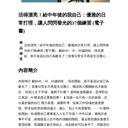
活得漂亮！給中年後的我自己：優雅的日
常打理，讓人閃閃發光的37個練習 (電子
書)
商
活得漂亮！給中年後的我自己：優雅的日常打理，讓人閃閃發
品
光的37個練習 (電子書)：獻給40、50、60歲的你，現在開
描
始，差不多該以自己為優先了！當養兒育女不再是生活重心，
述
內容簡介
內容簡介 獻給40、50、60歲的你， 現在開始，差不多該以自己為
優先了！ 當養兒育女不再是生活重心，職涯和人際關係也大致底
定， 你的人生下半場，還剩下什麼？ 是時候放慢腳步，思考對自
己來說，什麼是真正重要的事！ ▎迎接一生只有一次的老後，活
出最舒服的自己 體力衰退、減重停滯、拓展工作領域的速度變
慢、對未知世界的期待減少、擔心「別人不再需要我」⋯⋯什麼時
候開始，你感覺自己逐漸進入人生下半場？ 中年以後，雖然許多
事不可逆，卻無疑是人生中格外清醒的階段。過去那些讓你疲倦又
委屈的事、想逃離又躲不掉的人，此刻終於可以放手了；而能否出