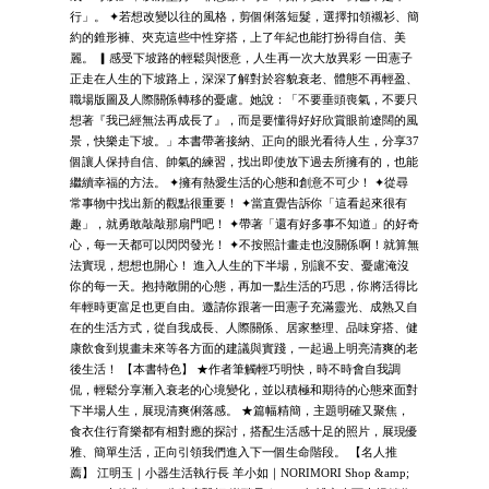
行」。 ✦若想改變以往的風格，剪個俐落短髮，選擇扣領襯衫、簡
約的錐形褲、夾克這些中性穿搭，上了年紀也能打扮得自信、美
麗。 ▎感受下坡路的輕鬆與愜意，人生再一次大放異彩 一田憲子
正走在人生的下坡路上，深深了解對於容貌衰老、體態不再輕盈、
職場版圖及人際關係轉移的憂慮。她說：「不要垂頭喪氣，不要只
想著『我已經無法再成長了』，而是要懂得好好欣賞眼前遼闊的風
景，快樂走下坡。」本書帶著接納、正向的眼光看待人生，分享37
個讓人保持自信、帥氣的練習，找出即使放下過去所擁有的，也能
繼續幸福的方法。 ✦擁有熱愛生活的心態和創意不可少！ ✦從尋
常事物中找出新的觀點很重要！ ✦當直覺告訴你「這看起來很有
趣」，就勇敢敲敲那扇門吧！ ✦帶著「還有好多事不知道」的好奇
心，每一天都可以閃閃發光！ ✦不按照計畫走也沒關係啊！就算無
法實現，想想也開心！ 進入人生的下半場，別讓不安、憂慮淹沒
你的每一天。抱持敞開的心態，再加一點生活的巧思，你將活得比
年輕時更富足也更自由。邀請你跟著一田憲子充滿靈光、成熟又自
在的生活方式，從自我成長、人際關係、居家整理、品味穿搭、健
康飲食到規畫未來等各方面的建議與實踐，一起過上明亮清爽的老
後生活！ 【本書特色】 ★作者筆觸輕巧明快，時不時會自我調
侃，輕鬆分享漸入衰老的心境變化，並以積極和期待的心態來面對
下半場人生，展現清爽俐落感。 ★篇幅精簡，主題明確又聚焦，
食衣住行育樂都有相對應的探討，搭配生活感十足的照片，展現優
雅、簡單生活，正向引領我們進入下一個生命階段。 【名人推
薦】 江明玉｜小器生活執行長 羊小如｜NORIMORI Shop &amp;