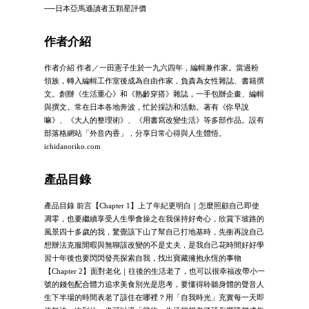
──日本亞馬遜讀者五顆星評價
作者介紹
作者介紹 作者／一田憲子生於一九六四年，編輯兼作家。當過粉
領族，轉入編輯工作室後成為自由作家，負責為女性雜誌、書籍撰
文。創辦《生活重心》和《熟齡穿搭》雜誌，一手包辦企畫、編輯
與撰文。常在日本各地奔波，忙於採訪和活動。著有《你早說
嘛》、《大人的整理術》、《用書寫改變生活》等多部作品。設有
部落格網站「外音內香」，分享日常心得與人生體悟。
ichidanoriko.com
產品目錄
產品目錄 前言【Chapter 1】上了年紀更明白｜怎麼照顧自己即使
凋零，也要繼續享受人生學會操之在我保持好奇心，欣賞下坡路的
風景四十多歲的我，驚覺該下山了幫自己打地基時，先衝再說自己
想辦法克服閒暇與無聊該改變的不是丈夫，是我自己花時間好好學
習十年後也要閃閃發亮探索自我，找出寶藏擁抱永恆的事物
【Chapter 2】面對老化｜往後的生活老了，也可以很幸福改帶小一
號的錢包配合體力追求美食別光是思考，要懂得聆聽身體的聲音人
生下半場的時間表老了該住在哪裡？用「自我時光」充實每一天即