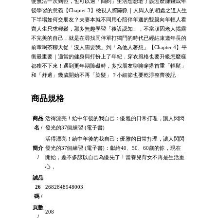
使無法一次到位，也可以過「簡約」生活想想老了該怎麼賺錢成年
後學習的意義【Chapter 3】檢視人際關係｜人與人的相處之道人生
下半場如何交朋友？夫妻本就不同用心陪伴年邁的雙親向年輕人看
齊人生只求輕鬆，那多無趣學習「後設認知」，不當頑固老人揭露
不完美的自己，就是在尋找同伴單打獨鬥的時代已經結束邀年長的
前輩喝茶聊天從「沒人需要我」到「為他人著想」【Chapter 4】平
衡最重要｜適當的健身與打扮上了年紀，穿衣風格也要升級怎麼樣
都瘦不下來！遇到更年期障礙時，多找朋友聊聊穿搭首重「輕鬆」
和「舒適」幾歲開始不再「染髮」？小細節也要乾淨整齊後記
商品規格
商品
活得漂亮！給中年後的我自己：優雅的日常打理，讓人閃閃
名 /
發光的37個練習 (電子書)
活得漂亮！給中年後的我自己：優雅的日常打理，讓人閃閃
簡介
發光的37個練習 (電子書)：獻給40、50、60歲的你，現在
/
開始，差不多該以自己為優先了！當養兒育女不再是生活重
心，
誠品
26
2682848948003
碼 /
頁數
208
/