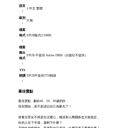
語言
1:中文 繁體
/
級別
N:無
/
檔案
格式
EPUB版式(13MB)
/
檔案
匯出
EPUB 不提供 Adobe DRM（出版社不提供）
格式
/
TTS
朗讀
EPUB不提供TTS朗讀
/
最佳賣點
最佳賣點 : 獻給40、50、60歲的你，
現在開始，差不多該以自己為優先了！
當養兒育女不再是生活重心，職涯和人際關係也大致底定，
你的人生下半場，還剩下什麼？