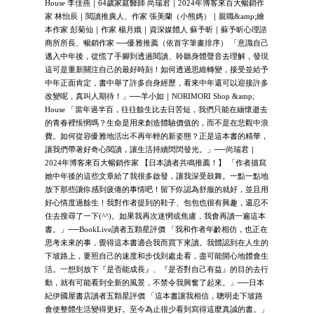
House 李佳燕｜64歲家庭醫師 尚瑞君｜2024年博客來百大暢銷作
家 林怡辰｜閱讀推廣人、作家 張美蘭（小熊媽）｜親職&amp;繪
本作家 彭菊仙｜作家 楊月娥｜資深媒體人 蘇予昕｜蘇予昕心理諮
商所所長、暢銷作家 ──優雅推薦（依首字筆畫排序） 「意識自己
邁入中年後，從慌了手腳到透過閱讀、聆聽身體聲音去理解，發現
這可是重新關注自己的最好時刻！如何透過思維轉變，接受並給予
中年正面肯定，書中舉了許多自身經歷，看來中年還可以迎接許多
改變呢，真叫人期待！」──羊小如｜NORIMORI Shop &amp;
House 「當年過半百，往往餘生比去日苦短，我們只能在緬懷逝去
的青春裡悵惘嗎？生命是用來創造體驗價值的，而不是在悲觀中浪
費。如何從容優雅地活出不再年輕的新姿態？正是這本書的精華，
讓我們帶著好奇心閱讀，讓生活持續閃閃發光。」──尚瑞君｜
2024年博客來百大暢銷作家 【日本讀者共鳴推薦！】 「作者描寫
她中年後的這些文章給了我很多啟發，讓我深受鼓舞。一點一點地
放下那些讓你感到疲倦的事情吧！留下你認為舒服的就好，並且用
好心情度過餘生！我對作者提到的鞋子、包包也很有興趣，還忍不
住去搜尋了一下(^^)。如果我再次迷惘或焦慮，我會再讀一遍這本
書。」──BookLive讀者五顆星評價 「我和作者年齡相仿，也正在
思考未來的事，覺得這本書適合我而買下來讀。我體認到在人生的
下坡路上，要照自己的速度和步伐到處走看，盡可能開心地體會生
活。一想到放下『是否能成長』、『是否對自己有益』的目的去行
動，就有可能看到全新的風景，不禁令我興奮了起來。」──日本
紀伊國屋書店讀者五顆星評價 「這本書讓我相信，聰明走下坡路
會使整體生活變得更好。至今為止很少看到寫得這麼真誠的書。」