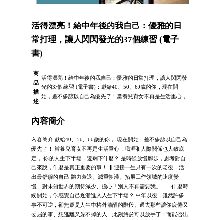
活得漂亮！給中年後的我自己：優雅的日
常打理，讓人閃閃發光的37個練習 (電子
書)
商
活得漂亮！給中年後的我自己：優雅的日常打理，讓人閃閃發
品
光的37個練習 (電子書)：獻給40、50、60歲的你，現在開
描
始，差不多該以自己為優先了！當養兒育女不再是生活重心，
述
內容簡介
內容簡介 獻給40、50、60歲的你， 現在開始，差不多該以自己為
優先了！ 當養兒育女不再是生活重心，職涯和人際關係也大致底
定， 你的人生下半場，還剩下什麼？ 是時候放慢腳步，思考對自
己來說，什麼是真正重要的事！ ▎迎接一生只有一次的老後，活
出最舒服的自己 體力衰退、減重停滯、拓展工作領域的速度變
慢、對未知世界的期待減少、擔心「別人不再需要我」⋯⋯什麼時
候開始，你感覺自己逐漸進入人生下半場？ 中年以後，雖然許多
事不可逆，卻無疑是人生中格外清醒的階段。過去那些讓你疲倦又
委屈的事、想逃離又躲不掉的人，此刻終於可以放手了；而能否出