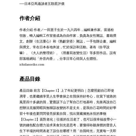
──日本亞馬遜讀者五顆星評價
作者介紹
作者介紹 作者／一田憲子生於一九六四年，編輯兼作家。當過粉
領族，轉入編輯工作室後成為自由作家，負責為女性雜誌、書籍撰
文。創辦《生活重心》和《熟齡穿搭》雜誌，一手包辦企畫、編輯
與撰文。常在日本各地奔波，忙於採訪和活動。著有《你早說
嘛》、《大人的整理術》、《用書寫改變生活》等多部作品。設有
部落格網站「外音內香」，分享日常心得與人生體悟。
ichidanoriko.com
產品目錄
產品目錄 前言【Chapter 1】上了年紀更明白｜怎麼照顧自己即使
凋零，也要繼續享受人生學會操之在我保持好奇心，欣賞下坡路的
風景四十多歲的我，驚覺該下山了幫自己打地基時，先衝再說自己
想辦法克服閒暇與無聊該改變的不是丈夫，是我自己花時間好好學
習十年後也要閃閃發亮探索自我，找出寶藏擁抱永恆的事物
【Chapter 2】面對老化｜往後的生活老了，也可以很幸福改帶小一
號的錢包配合體力追求美食別光是思考，要懂得聆聽身體的聲音人
生下半場的時間表老了該住在哪裡？用「自我時光」充實每一天即