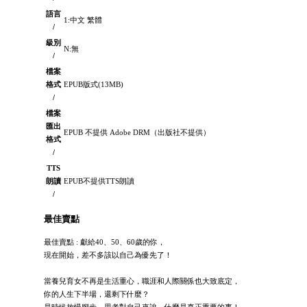
語言
1:中文 繁體
/
級別
N:無
/
檔案
格式
EPUB版式(13MB)
/
檔案
匯出
EPUB 不提供 Adobe DRM（出版社不提供）
格式
/
TTS
朗讀
EPUB不提供TTS朗讀
/
最佳賣點
最佳賣點 : 獻給40、50、60歲的你，
現在開始，差不多該以自己為優先了！
當養兒育女不再是生活重心，職涯和人際關係也大致底定，
你的人生下半場，還剩下什麼？