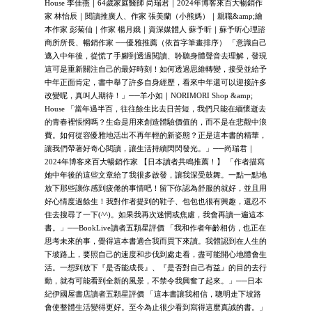
House 李佳燕｜64歲家庭醫師 尚瑞君｜2024年博客來百大暢銷作
家 林怡辰｜閱讀推廣人、作家 張美蘭（小熊媽）｜親職&amp;繪
本作家 彭菊仙｜作家 楊月娥｜資深媒體人 蘇予昕｜蘇予昕心理諮
商所所長、暢銷作家 ──優雅推薦（依首字筆畫排序） 「意識自己
邁入中年後，從慌了手腳到透過閱讀、聆聽身體聲音去理解，發現
這可是重新關注自己的最好時刻！如何透過思維轉變，接受並給予
中年正面肯定，書中舉了許多自身經歷，看來中年還可以迎接許多
改變呢，真叫人期待！」──羊小如｜NORIMORI Shop &amp;
House 「當年過半百，往往餘生比去日苦短，我們只能在緬懷逝去
的青春裡悵惘嗎？生命是用來創造體驗價值的，而不是在悲觀中浪
費。如何從容優雅地活出不再年輕的新姿態？正是這本書的精華，
讓我們帶著好奇心閱讀，讓生活持續閃閃發光。」──尚瑞君｜
2024年博客來百大暢銷作家 【日本讀者共鳴推薦！】 「作者描寫
她中年後的這些文章給了我很多啟發，讓我深受鼓舞。一點一點地
放下那些讓你感到疲倦的事情吧！留下你認為舒服的就好，並且用
好心情度過餘生！我對作者提到的鞋子、包包也很有興趣，還忍不
住去搜尋了一下(^^)。如果我再次迷惘或焦慮，我會再讀一遍這本
書。」──BookLive讀者五顆星評價 「我和作者年齡相仿，也正在
思考未來的事，覺得這本書適合我而買下來讀。我體認到在人生的
下坡路上，要照自己的速度和步伐到處走看，盡可能開心地體會生
活。一想到放下『是否能成長』、『是否對自己有益』的目的去行
動，就有可能看到全新的風景，不禁令我興奮了起來。」──日本
紀伊國屋書店讀者五顆星評價 「這本書讓我相信，聰明走下坡路
會使整體生活變得更好。至今為止很少看到寫得這麼真誠的書。」