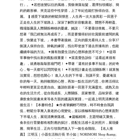
行」。 ✦若想改變以往的風格，剪個俐落短髮，選擇扣領襯衫、簡
約的錐形褲、夾克這些中性穿搭，上了年紀也能打扮得自信、美
麗。 ▎感受下坡路的輕鬆與愜意，人生再一次大放異彩 一田憲子
正走在人生的下坡路上，深深了解對於容貌衰老、體態不再輕盈、
職場版圖及人際關係轉移的憂慮。她說：「不要垂頭喪氣，不要只
想著『我已經無法再成長了』，而是要懂得好好欣賞眼前遼闊的風
景，快樂走下坡。」本書帶著接納、正向的眼光看待人生，分享37
個讓人保持自信、帥氣的練習，找出即使放下過去所擁有的，也能
繼續幸福的方法。 ✦擁有熱愛生活的心態和創意不可少！ ✦從尋
常事物中找出新的觀點很重要！ ✦當直覺告訴你「這看起來很有
趣」，就勇敢敲敲那扇門吧！ ✦帶著「還有好多事不知道」的好奇
心，每一天都可以閃閃發光！ ✦不按照計畫走也沒關係啊！就算無
法實現，想想也開心！ 進入人生的下半場，別讓不安、憂慮淹沒
你的每一天。抱持敞開的心態，再加一點生活的巧思，你將活得比
年輕時更富足也更自由。邀請你跟著一田憲子充滿靈光、成熟又自
在的生活方式，從自我成長、人際關係、居家整理、品味穿搭、健
康飲食到規畫未來等各方面的建議與實踐，一起過上明亮清爽的老
後生活！ 【本書特色】 ★作者筆觸輕巧明快，時不時會自我調
侃，輕鬆分享漸入衰老的心境變化，並以積極和期待的心態來面對
下半場人生，展現清爽俐落感。 ★篇幅精簡，主題明確又聚焦，
食衣住行育樂都有相對應的探討，搭配生活感十足的照片，展現優
雅、簡單生活，正向引領我們進入下一個生命階段。 【名人推
薦】 江明玉｜小器生活執行長 羊小如｜NORIMORI Shop &amp;