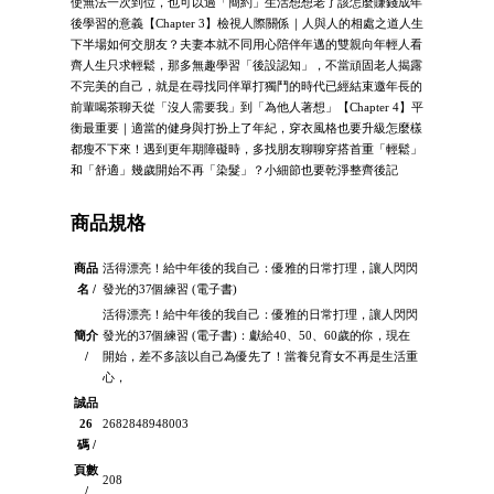
使無法一次到位，也可以過「簡約」生活想想老了該怎麼賺錢成年
後學習的意義【Chapter 3】檢視人際關係｜人與人的相處之道人生
下半場如何交朋友？夫妻本就不同用心陪伴年邁的雙親向年輕人看
齊人生只求輕鬆，那多無趣學習「後設認知」，不當頑固老人揭露
不完美的自己，就是在尋找同伴單打獨鬥的時代已經結束邀年長的
前輩喝茶聊天從「沒人需要我」到「為他人著想」【Chapter 4】平
衡最重要｜適當的健身與打扮上了年紀，穿衣風格也要升級怎麼樣
都瘦不下來！遇到更年期障礙時，多找朋友聊聊穿搭首重「輕鬆」
和「舒適」幾歲開始不再「染髮」？小細節也要乾淨整齊後記
商品規格
商品
活得漂亮！給中年後的我自己：優雅的日常打理，讓人閃閃
名 /
發光的37個練習 (電子書)
活得漂亮！給中年後的我自己：優雅的日常打理，讓人閃閃
簡介
發光的37個練習 (電子書)：獻給40、50、60歲的你，現在
/
開始，差不多該以自己為優先了！當養兒育女不再是生活重
心，
誠品
26
2682848948003
碼 /
頁數
208
/