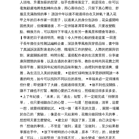
人頭地、升遷加薪的想望，似乎也塵埃落定了。就是現在，你可以
毫無顧慮地將焦點轉向自身，用心善待自己，只留下真心嚮往、舒
服且充滿熱情的事！ 誰說中年以後不能過得自在又帥氣？邁入花
甲之年的日本作家一田憲子，以過來人的身分告訴你，花朵盛開時
固然美好，但燦爛過後，不一定伴隨著凋零和傷感。只要改變觀
點、轉換方向，可以期待下半場人生有另一番風景和體會等著你。
▎學著把日子過得明亮、輕盈！令人怦然心動的慢老提案 一田憲
子長年擔任女性雜誌編輯企畫，深諳美學風格與穿搭品味，書中除
了真誠訴說面對衰老的心態、職場與工作的變化、人際的把握與切
割、家庭關係經營、時間分配，還搭配作者的生活實景照，分享健
康與體態的保養，以及合適的衣著打扮等。教你在時尚與花費之間
取得平衡，展現與年紀相符的品味和魅力，由裡到外散發清爽、優
雅，為生活注入美好的能量。 ✦從前忙碌時無法享受靜靜閱讀一本
書的時光，如今可以找到不同以往的喜悅。 ✦幸福未必一定得擁有
些什麼；即使賺不了大錢，也能過得很充實。 ✦做不到也沒關係，
賺不了錢也不打緊，離開心愛的工作崗位，照樣能活得多采多姿。
✦上了年紀後，「未來」比「過去」短暫，不一定能完成「待辦清
單」，但只要傾聽自己的心聲，一一勾選「想做就做」清單，這麼
一想，就覺得躍躍欲試。 ✦找一個「看不見的主題」，展開一場屬
於自己的「實驗」：像是在一天結束時，花幾分鐘回憶今天的事，
想想明天要怎麼變化。 ✦建立好「我說了算」王國，自己決定每一
件「想做的事情」，不管是「做到」還是「沒做到」，至少結果都
掌握在手中。 ✦放下年輕時的小小執著，原本「不行」的，就會變
成「可以」；以前堅持「非怎樣不可」，如今變成「倒也不是不