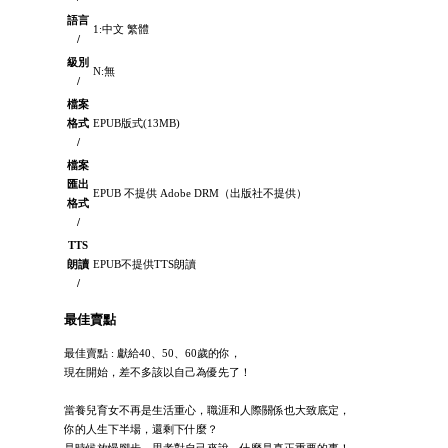
語言
1:中文 繁體
/
級別
N:無
/
檔案
格式
EPUB版式(13MB)
/
檔案
匯出
EPUB 不提供 Adobe DRM（出版社不提供）
格式
/
TTS
朗讀
EPUB不提供TTS朗讀
/
最佳賣點
最佳賣點 : 獻給40、50、60歲的你，
現在開始，差不多該以自己為優先了！
當養兒育女不再是生活重心，職涯和人際關係也大致底定，
你的人生下半場，還剩下什麼？