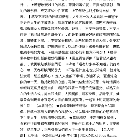
行」。 ✦若想改變以往的風格，剪個俐落短髮，選擇扣領襯衫、簡
約的錐形褲、夾克這些中性穿搭，上了年紀也能打扮得自信、美
麗。 ▎感受下坡路的輕鬆與愜意，人生再一次大放異彩 一田憲子
正走在人生的下坡路上，深深了解對於容貌衰老、體態不再輕盈、
職場版圖及人際關係轉移的憂慮。她說：「不要垂頭喪氣，不要只
想著『我已經無法再成長了』，而是要懂得好好欣賞眼前遼闊的風
景，快樂走下坡。」本書帶著接納、正向的眼光看待人生，分享37
個讓人保持自信、帥氣的練習，找出即使放下過去所擁有的，也能
繼續幸福的方法。 ✦擁有熱愛生活的心態和創意不可少！ ✦從尋
常事物中找出新的觀點很重要！ ✦當直覺告訴你「這看起來很有
趣」，就勇敢敲敲那扇門吧！ ✦帶著「還有好多事不知道」的好奇
心，每一天都可以閃閃發光！ ✦不按照計畫走也沒關係啊！就算無
法實現，想想也開心！ 進入人生的下半場，別讓不安、憂慮淹沒
你的每一天。抱持敞開的心態，再加一點生活的巧思，你將活得比
年輕時更富足也更自由。邀請你跟著一田憲子充滿靈光、成熟又自
在的生活方式，從自我成長、人際關係、居家整理、品味穿搭、健
康飲食到規畫未來等各方面的建議與實踐，一起過上明亮清爽的老
後生活！ 【本書特色】 ★作者筆觸輕巧明快，時不時會自我調
侃，輕鬆分享漸入衰老的心境變化，並以積極和期待的心態來面對
下半場人生，展現清爽俐落感。 ★篇幅精簡，主題明確又聚焦，
食衣住行育樂都有相對應的探討，搭配生活感十足的照片，展現優
雅、簡單生活，正向引領我們進入下一個生命階段。 【名人推
薦】 江明玉｜小器生活執行長 羊小如｜NORIMORI Shop &amp;