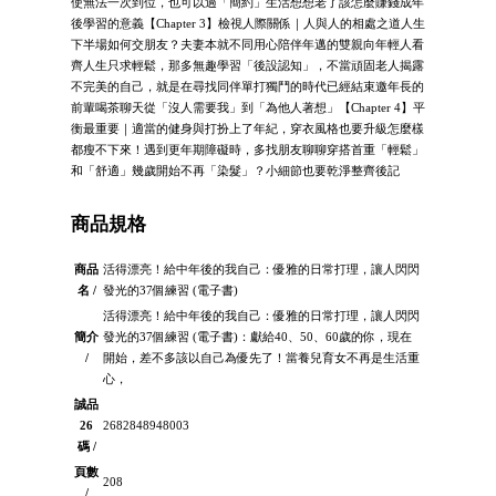
使無法一次到位，也可以過「簡約」生活想想老了該怎麼賺錢成年
後學習的意義【Chapter 3】檢視人際關係｜人與人的相處之道人生
下半場如何交朋友？夫妻本就不同用心陪伴年邁的雙親向年輕人看
齊人生只求輕鬆，那多無趣學習「後設認知」，不當頑固老人揭露
不完美的自己，就是在尋找同伴單打獨鬥的時代已經結束邀年長的
前輩喝茶聊天從「沒人需要我」到「為他人著想」【Chapter 4】平
衡最重要｜適當的健身與打扮上了年紀，穿衣風格也要升級怎麼樣
都瘦不下來！遇到更年期障礙時，多找朋友聊聊穿搭首重「輕鬆」
和「舒適」幾歲開始不再「染髮」？小細節也要乾淨整齊後記
商品規格
商品
活得漂亮！給中年後的我自己：優雅的日常打理，讓人閃閃
名 /
發光的37個練習 (電子書)
活得漂亮！給中年後的我自己：優雅的日常打理，讓人閃閃
簡介
發光的37個練習 (電子書)：獻給40、50、60歲的你，現在
/
開始，差不多該以自己為優先了！當養兒育女不再是生活重
心，
誠品
26
2682848948003
碼 /
頁數
208
/