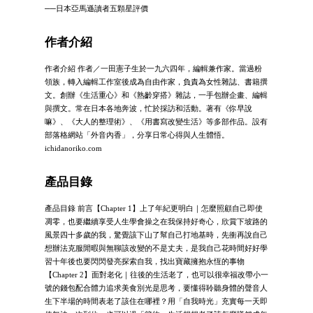
──日本亞馬遜讀者五顆星評價
作者介紹
作者介紹 作者／一田憲子生於一九六四年，編輯兼作家。當過粉
領族，轉入編輯工作室後成為自由作家，負責為女性雜誌、書籍撰
文。創辦《生活重心》和《熟齡穿搭》雜誌，一手包辦企畫、編輯
與撰文。常在日本各地奔波，忙於採訪和活動。著有《你早說
嘛》、《大人的整理術》、《用書寫改變生活》等多部作品。設有
部落格網站「外音內香」，分享日常心得與人生體悟。
ichidanoriko.com
產品目錄
產品目錄 前言【Chapter 1】上了年紀更明白｜怎麼照顧自己即使
凋零，也要繼續享受人生學會操之在我保持好奇心，欣賞下坡路的
風景四十多歲的我，驚覺該下山了幫自己打地基時，先衝再說自己
想辦法克服閒暇與無聊該改變的不是丈夫，是我自己花時間好好學
習十年後也要閃閃發亮探索自我，找出寶藏擁抱永恆的事物
【Chapter 2】面對老化｜往後的生活老了，也可以很幸福改帶小一
號的錢包配合體力追求美食別光是思考，要懂得聆聽身體的聲音人
生下半場的時間表老了該住在哪裡？用「自我時光」充實每一天即