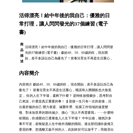
活得漂亮！給中年後的我自己：優雅的日
常打理，讓人閃閃發光的37個練習 (電子
書)
商
活得漂亮！給中年後的我自己：優雅的日常打理，讓人閃閃發
品
光的37個練習 (電子書)：獻給40、50、60歲的你，現在開
描
始，差不多該以自己為優先了！當養兒育女不再是生活重心，
述
內容簡介
內容簡介 獻給40、50、60歲的你， 現在開始，差不多該以自己為
優先了！ 當養兒育女不再是生活重心，職涯和人際關係也大致底
定， 你的人生下半場，還剩下什麼？ 是時候放慢腳步，思考對自
己來說，什麼是真正重要的事！ ▎迎接一生只有一次的老後，活
出最舒服的自己 體力衰退、減重停滯、拓展工作領域的速度變
慢、對未知世界的期待減少、擔心「別人不再需要我」⋯⋯什麼時
候開始，你感覺自己逐漸進入人生下半場？ 中年以後，雖然許多
事不可逆，卻無疑是人生中格外清醒的階段。過去那些讓你疲倦又
委屈的事、想逃離又躲不掉的人，此刻終於可以放手了；而能否出