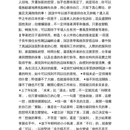
人頭地、升遷加薪的想望，似乎也塵埃落定了。就是現在，你可以
毫無顧慮地將焦點轉向自身，用心善待自己，只留下真心嚮往、舒
服且充滿熱情的事！ 誰說中年以後不能過得自在又帥氣？邁入花
甲之年的日本作家一田憲子，以過來人的身分告訴你，花朵盛開時
固然美好，但燦爛過後，不一定伴隨著凋零和傷感。只要改變觀
點、轉換方向，可以期待下半場人生有另一番風景和體會等著你。
▎學著把日子過得明亮、輕盈！令人怦然心動的慢老提案 一田憲
子長年擔任女性雜誌編輯企畫，深諳美學風格與穿搭品味，書中除
了真誠訴說面對衰老的心態、職場與工作的變化、人際的把握與切
割、家庭關係經營、時間分配，還搭配作者的生活實景照，分享健
康與體態的保養，以及合適的衣著打扮等。教你在時尚與花費之間
取得平衡，展現與年紀相符的品味和魅力，由裡到外散發清爽、優
雅，為生活注入美好的能量。 ✦從前忙碌時無法享受靜靜閱讀一本
書的時光，如今可以找到不同以往的喜悅。 ✦幸福未必一定得擁有
些什麼；即使賺不了大錢，也能過得很充實。 ✦做不到也沒關係，
賺不了錢也不打緊，離開心愛的工作崗位，照樣能活得多采多姿。
✦上了年紀後，「未來」比「過去」短暫，不一定能完成「待辦清
單」，但只要傾聽自己的心聲，一一勾選「想做就做」清單，這麼
一想，就覺得躍躍欲試。 ✦找一個「看不見的主題」，展開一場屬
於自己的「實驗」：像是在一天結束時，花幾分鐘回憶今天的事，
想想明天要怎麼變化。 ✦建立好「我說了算」王國，自己決定每一
件「想做的事情」，不管是「做到」還是「沒做到」，至少結果都
掌握在手中。 ✦放下年輕時的小小執著，原本「不行」的，就會變
成「可以」；以前堅持「非怎樣不可」，如今變成「倒也不是不