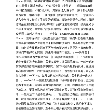
House 李佳燕｜64歲家庭醫師 尚瑞君｜2024年博客來百大暢銷作
家 林怡辰｜閱讀推廣人、作家 張美蘭（小熊媽）｜親職&amp;繪
本作家 彭菊仙｜作家 楊月娥｜資深媒體人 蘇予昕｜蘇予昕心理諮
商所所長、暢銷作家 ──優雅推薦（依首字筆畫排序） 「意識自己
邁入中年後，從慌了手腳到透過閱讀、聆聽身體聲音去理解，發現
這可是重新關注自己的最好時刻！如何透過思維轉變，接受並給予
中年正面肯定，書中舉了許多自身經歷，看來中年還可以迎接許多
改變呢，真叫人期待！」──羊小如｜NORIMORI Shop &amp;
House 「當年過半百，往往餘生比去日苦短，我們只能在緬懷逝去
的青春裡悵惘嗎？生命是用來創造體驗價值的，而不是在悲觀中浪
費。如何從容優雅地活出不再年輕的新姿態？正是這本書的精華，
讓我們帶著好奇心閱讀，讓生活持續閃閃發光。」──尚瑞君｜
2024年博客來百大暢銷作家 【日本讀者共鳴推薦！】 「作者描寫
她中年後的這些文章給了我很多啟發，讓我深受鼓舞。一點一點地
放下那些讓你感到疲倦的事情吧！留下你認為舒服的就好，並且用
好心情度過餘生！我對作者提到的鞋子、包包也很有興趣，還忍不
住去搜尋了一下(^^)。如果我再次迷惘或焦慮，我會再讀一遍這本
書。」──BookLive讀者五顆星評價 「我和作者年齡相仿，也正在
思考未來的事，覺得這本書適合我而買下來讀。我體認到在人生的
下坡路上，要照自己的速度和步伐到處走看，盡可能開心地體會生
活。一想到放下『是否能成長』、『是否對自己有益』的目的去行
動，就有可能看到全新的風景，不禁令我興奮了起來。」──日本
紀伊國屋書店讀者五顆星評價 「這本書讓我相信，聰明走下坡路
會使整體生活變得更好。至今為止很少看到寫得這麼真誠的書。」