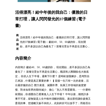
活得漂亮！給中年後的我自己：優雅的日
常打理，讓人閃閃發光的37個練習 (電子
書)
商
活得漂亮！給中年後的我自己：優雅的日常打理，讓人閃閃發
品
光的37個練習 (電子書)：獻給40、50、60歲的你，現在開
描
始，差不多該以自己為優先了！當養兒育女不再是生活重心，
述
內容簡介
內容簡介 獻給40、50、60歲的你， 現在開始，差不多該以自己為
優先了！ 當養兒育女不再是生活重心，職涯和人際關係也大致底
定， 你的人生下半場，還剩下什麼？ 是時候放慢腳步，思考對自
己來說，什麼是真正重要的事！ ▎迎接一生只有一次的老後，活
出最舒服的自己 體力衰退、減重停滯、拓展工作領域的速度變
慢、對未知世界的期待減少、擔心「別人不再需要我」⋯⋯什麼時
候開始，你感覺自己逐漸進入人生下半場？ 中年以後，雖然許多
事不可逆，卻無疑是人生中格外清醒的階段。過去那些讓你疲倦又
委屈的事、想逃離又躲不掉的人，此刻終於可以放手了；而能否出