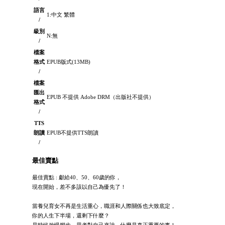
語言
1:中文 繁體
/
級別
N:無
/
檔案
格式
EPUB版式(13MB)
/
檔案
匯出
EPUB 不提供 Adobe DRM（出版社不提供）
格式
/
TTS
朗讀
EPUB不提供TTS朗讀
/
最佳賣點
最佳賣點 : 獻給40、50、60歲的你，
現在開始，差不多該以自己為優先了！
當養兒育女不再是生活重心，職涯和人際關係也大致底定，
你的人生下半場，還剩下什麼？