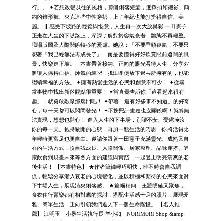
行」。 ✦若想改變以往的風格，剪個俐落短髮，選擇扣領襯衫、簡
約的錐形褲、夾克這些中性穿搭，上了年紀也能打扮得自信、美
麗。 ▎感受下坡路的輕鬆與愜意，人生再一次大放異彩 一田憲子
正走在人生的下坡路上，深深了解對於容貌衰老、體態不再輕盈、
職場版圖及人際關係轉移的憂慮。她說：「不要垂頭喪氣，不要只
想著『我已經無法再成長了』，而是要懂得好好欣賞眼前遼闊的風
景，快樂走下坡。」本書帶著接納、正向的眼光看待人生，分享37
個讓人保持自信、帥氣的練習，找出即使放下過去所擁有的，也能
繼續幸福的方法。 ✦擁有熱愛生活的心態和創意不可少！ ✦從尋
常事物中找出新的觀點很重要！ ✦當直覺告訴你「這看起來很有
趣」，就勇敢敲敲那扇門吧！ ✦帶著「還有好多事不知道」的好奇
心，每一天都可以閃閃發光！ ✦不按照計畫走也沒關係啊！就算無
法實現，想想也開心！ 進入人生的下半場，別讓不安、憂慮淹沒
你的每一天。抱持敞開的心態，再加一點生活的巧思，你將活得比
年輕時更富足也更自由。邀請你跟著一田憲子充滿靈光、成熟又自
在的生活方式，從自我成長、人際關係、居家整理、品味穿搭、健
康飲食到規畫未來等各方面的建議與實踐，一起過上明亮清爽的老
後生活！ 【本書特色】 ★作者筆觸輕巧明快，時不時會自我調
侃，輕鬆分享漸入衰老的心境變化，並以積極和期待的心態來面對
下半場人生，展現清爽俐落感。 ★篇幅精簡，主題明確又聚焦，
食衣住行育樂都有相對應的探討，搭配生活感十足的照片，展現優
雅、簡單生活，正向引領我們進入下一個生命階段。 【名人推
薦】 江明玉｜小器生活執行長 羊小如｜NORIMORI Shop &amp;