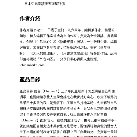
──日本亞馬遜讀者五顆星評價
作者介紹
作者介紹 作者／一田憲子生於一九六四年，編輯兼作家。當過粉
領族，轉入編輯工作室後成為自由作家，負責為女性雜誌、書籍撰
文。創辦《生活重心》和《熟齡穿搭》雜誌，一手包辦企畫、編輯
與撰文。常在日本各地奔波，忙於採訪和活動。著有《你早說
嘛》、《大人的整理術》、《用書寫改變生活》等多部作品。設有
部落格網站「外音內香」，分享日常心得與人生體悟。
ichidanoriko.com
產品目錄
產品目錄 前言【Chapter 1】上了年紀更明白｜怎麼照顧自己即使
凋零，也要繼續享受人生學會操之在我保持好奇心，欣賞下坡路的
風景四十多歲的我，驚覺該下山了幫自己打地基時，先衝再說自己
想辦法克服閒暇與無聊該改變的不是丈夫，是我自己花時間好好學
習十年後也要閃閃發亮探索自我，找出寶藏擁抱永恆的事物
【Chapter 2】面對老化｜往後的生活老了，也可以很幸福改帶小一
號的錢包配合體力追求美食別光是思考，要懂得聆聽身體的聲音人
生下半場的時間表老了該住在哪裡？用「自我時光」充實每一天即