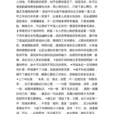
人頭地、升遷加薪的想望，似乎也塵埃落定了。就是現在，你可以
毫無顧慮地將焦點轉向自身，用心善待自己，只留下真心嚮往、舒
服且充滿熱情的事！ 誰說中年以後不能過得自在又帥氣？邁入花
甲之年的日本作家一田憲子，以過來人的身分告訴你，花朵盛開時
固然美好，但燦爛過後，不一定伴隨著凋零和傷感。只要改變觀
點、轉換方向，可以期待下半場人生有另一番風景和體會等著你。
▎學著把日子過得明亮、輕盈！令人怦然心動的慢老提案 一田憲
子長年擔任女性雜誌編輯企畫，深諳美學風格與穿搭品味，書中除
了真誠訴說面對衰老的心態、職場與工作的變化、人際的把握與切
割、家庭關係經營、時間分配，還搭配作者的生活實景照，分享健
康與體態的保養，以及合適的衣著打扮等。教你在時尚與花費之間
取得平衡，展現與年紀相符的品味和魅力，由裡到外散發清爽、優
雅，為生活注入美好的能量。 ✦從前忙碌時無法享受靜靜閱讀一本
書的時光，如今可以找到不同以往的喜悅。 ✦幸福未必一定得擁有
些什麼；即使賺不了大錢，也能過得很充實。 ✦做不到也沒關係，
賺不了錢也不打緊，離開心愛的工作崗位，照樣能活得多采多姿。
✦上了年紀後，「未來」比「過去」短暫，不一定能完成「待辦清
單」，但只要傾聽自己的心聲，一一勾選「想做就做」清單，這麼
一想，就覺得躍躍欲試。 ✦找一個「看不見的主題」，展開一場屬
於自己的「實驗」：像是在一天結束時，花幾分鐘回憶今天的事，
想想明天要怎麼變化。 ✦建立好「我說了算」王國，自己決定每一
件「想做的事情」，不管是「做到」還是「沒做到」，至少結果都
掌握在手中。 ✦放下年輕時的小小執著，原本「不行」的，就會變
成「可以」；以前堅持「非怎樣不可」，如今變成「倒也不是不