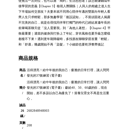
使無法一次到位，也可以過「簡約」生活想想老了該怎麼賺錢成年
後學習的意義【Chapter 3】檢視人際關係｜人與人的相處之道人生
下半場如何交朋友？夫妻本就不同用心陪伴年邁的雙親向年輕人看
齊人生只求輕鬆，那多無趣學習「後設認知」，不當頑固老人揭露
不完美的自己，就是在尋找同伴單打獨鬥的時代已經結束邀年長的
前輩喝茶聊天從「沒人需要我」到「為他人著想」【Chapter 4】平
衡最重要｜適當的健身與打扮上了年紀，穿衣風格也要升級怎麼樣
都瘦不下來！遇到更年期障礙時，多找朋友聊聊穿搭首重「輕鬆」
和「舒適」幾歲開始不再「染髮」？小細節也要乾淨整齊後記
商品規格
商品
活得漂亮！給中年後的我自己：優雅的日常打理，讓人閃閃
名 /
發光的37個練習 (電子書)
活得漂亮！給中年後的我自己：優雅的日常打理，讓人閃閃
簡介
發光的37個練習 (電子書)：獻給40、50、60歲的你，現在
/
開始，差不多該以自己為優先了！當養兒育女不再是生活重
心，
誠品
26
2682848948003
碼 /
頁數
208
/