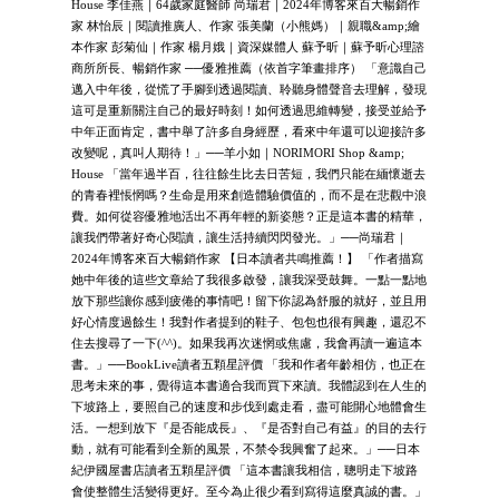
House 李佳燕｜64歲家庭醫師 尚瑞君｜2024年博客來百大暢銷作
家 林怡辰｜閱讀推廣人、作家 張美蘭（小熊媽）｜親職&amp;繪
本作家 彭菊仙｜作家 楊月娥｜資深媒體人 蘇予昕｜蘇予昕心理諮
商所所長、暢銷作家 ──優雅推薦（依首字筆畫排序） 「意識自己
邁入中年後，從慌了手腳到透過閱讀、聆聽身體聲音去理解，發現
這可是重新關注自己的最好時刻！如何透過思維轉變，接受並給予
中年正面肯定，書中舉了許多自身經歷，看來中年還可以迎接許多
改變呢，真叫人期待！」──羊小如｜NORIMORI Shop &amp;
House 「當年過半百，往往餘生比去日苦短，我們只能在緬懷逝去
的青春裡悵惘嗎？生命是用來創造體驗價值的，而不是在悲觀中浪
費。如何從容優雅地活出不再年輕的新姿態？正是這本書的精華，
讓我們帶著好奇心閱讀，讓生活持續閃閃發光。」──尚瑞君｜
2024年博客來百大暢銷作家 【日本讀者共鳴推薦！】 「作者描寫
她中年後的這些文章給了我很多啟發，讓我深受鼓舞。一點一點地
放下那些讓你感到疲倦的事情吧！留下你認為舒服的就好，並且用
好心情度過餘生！我對作者提到的鞋子、包包也很有興趣，還忍不
住去搜尋了一下(^^)。如果我再次迷惘或焦慮，我會再讀一遍這本
書。」──BookLive讀者五顆星評價 「我和作者年齡相仿，也正在
思考未來的事，覺得這本書適合我而買下來讀。我體認到在人生的
下坡路上，要照自己的速度和步伐到處走看，盡可能開心地體會生
活。一想到放下『是否能成長』、『是否對自己有益』的目的去行
動，就有可能看到全新的風景，不禁令我興奮了起來。」──日本
紀伊國屋書店讀者五顆星評價 「這本書讓我相信，聰明走下坡路
會使整體生活變得更好。至今為止很少看到寫得這麼真誠的書。」