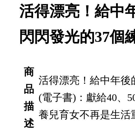
活得漂亮！給中
閃閃發光的37個練
商
活得漂亮！給中年後
品
(電子書)：獻給40
描
養兒育女不再是生活
述