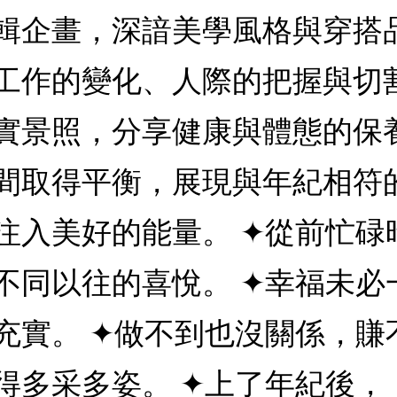
輯企畫，深諳美學風格與穿搭
工作的變化、人際的把握與切
實景照，分享健康與體態的保
間取得平衡，展現與年紀相符
注入美好的能量。 ✦從前忙碌
不同以往的喜悅。 ✦幸福未必
充實。 ✦做不到也沒關係，賺
得多采多姿。 ✦上了年紀後，