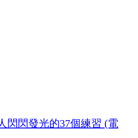
閃閃發光的37個練習 (電