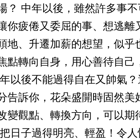
場？ 中年以後，雖然許多事
讓你疲倦又委屈的事、想逃離
頭地、升遷加薪的想望，似乎
焦點轉向自身，用心善待自己
中年以後不能過得自在又帥氣
分告訴你，花朵盛開時固然美
改變觀點、轉換方向，可以期
著把日子過得明亮、輕盈！令人