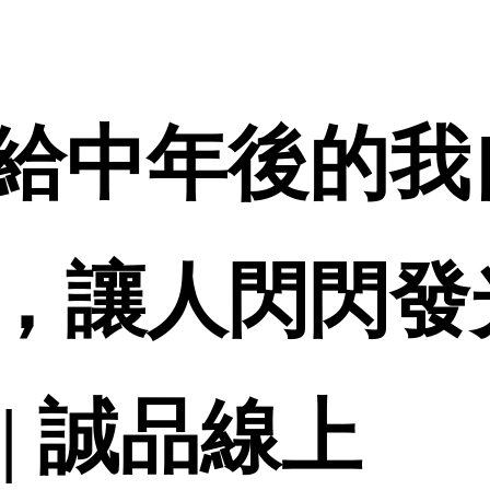
給中年後的我
，讓人閃閃發
 | 誠品線上