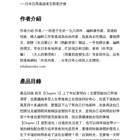
──日本亞馬遜讀者五顆星評價
作者介紹
作者介紹 作者／一田憲子生於一九六四年，編輯兼作家。當過粉
領族，轉入編輯工作室後成為自由作家，負責為女性雜誌、書籍撰
文。創辦《生活重心》和《熟齡穿搭》雜誌，一手包辦企畫、編輯
與撰文。常在日本各地奔波，忙於採訪和活動。著有《你早說
嘛》、《大人的整理術》、《用書寫改變生活》等多部作品。設有
部落格網站「外音內香」，分享日常心得與人生體悟。
ichidanoriko.com
產品目錄
產品目錄 前言【Chapter 1】上了年紀更明白｜怎麼照顧自己即使
凋零，也要繼續享受人生學會操之在我保持好奇心，欣賞下坡路的
風景四十多歲的我，驚覺該下山了幫自己打地基時，先衝再說自己
想辦法克服閒暇與無聊該改變的不是丈夫，是我自己花時間好好學
習十年後也要閃閃發亮探索自我，找出寶藏擁抱永恆的事物
【Chapter 2】面對老化｜往後的生活老了，也可以很幸福改帶小一
號的錢包配合體力追求美食別光是思考，要懂得聆聽身體的聲音人
生下半場的時間表老了該住在哪裡？用「自我時光」充實每一天即