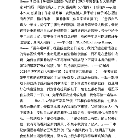
House 李佳燕｜64歲家庭醫師 尚瑞君｜2024年博客來百大暢銷作
家 林怡辰｜閱讀推廣人、作家 張美蘭（小熊媽）｜親職&amp;繪
本作家 彭菊仙｜作家 楊月娥｜資深媒體人 蘇予昕｜蘇予昕心理諮
商所所長、暢銷作家 ──優雅推薦（依首字筆畫排序） 「意識自己
邁入中年後，從慌了手腳到透過閱讀、聆聽身體聲音去理解，發現
這可是重新關注自己的最好時刻！如何透過思維轉變，接受並給予
中年正面肯定，書中舉了許多自身經歷，看來中年還可以迎接許多
改變呢，真叫人期待！」──羊小如｜NORIMORI Shop &amp;
House 「當年過半百，往往餘生比去日苦短，我們只能在緬懷逝去
的青春裡悵惘嗎？生命是用來創造體驗價值的，而不是在悲觀中浪
費。如何從容優雅地活出不再年輕的新姿態？正是這本書的精華，
讓我們帶著好奇心閱讀，讓生活持續閃閃發光。」──尚瑞君｜
2024年博客來百大暢銷作家 【日本讀者共鳴推薦！】 「作者描寫
她中年後的這些文章給了我很多啟發，讓我深受鼓舞。一點一點地
放下那些讓你感到疲倦的事情吧！留下你認為舒服的就好，並且用
好心情度過餘生！我對作者提到的鞋子、包包也很有興趣，還忍不
住去搜尋了一下(^^)。如果我再次迷惘或焦慮，我會再讀一遍這本
書。」──BookLive讀者五顆星評價 「我和作者年齡相仿，也正在
思考未來的事，覺得這本書適合我而買下來讀。我體認到在人生的
下坡路上，要照自己的速度和步伐到處走看，盡可能開心地體會生
活。一想到放下『是否能成長』、『是否對自己有益』的目的去行
動，就有可能看到全新的風景，不禁令我興奮了起來。」──日本
紀伊國屋書店讀者五顆星評價 「這本書讓我相信，聰明走下坡路
會使整體生活變得更好。至今為止很少看到寫得這麼真誠的書。」