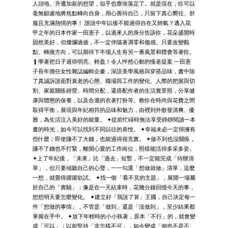
人頭地、升遷加薪的想望，似乎也塵埃落定了。就是現在，你可以
毫無顧慮地將焦點轉向自身，用心善待自己，只留下真心嚮往、舒
服且充滿熱情的事！ 誰說中年以後不能過得自在又帥氣？邁入花
甲之年的日本作家一田憲子，以過來人的身分告訴你，花朵盛開時
固然美好，但燦爛過後，不一定伴隨著凋零和傷感。只要改變觀
點、轉換方向，可以期待下半場人生有另一番風景和體會等著你。
▎學著把日子過得明亮、輕盈！令人怦然心動的慢老提案 一田憲
子長年擔任女性雜誌編輯企畫，深諳美學風格與穿搭品味，書中除
了真誠訴說面對衰老的心態、職場與工作的變化、人際的把握與切
割、家庭關係經營、時間分配，還搭配作者的生活實景照，分享健
康與體態的保養，以及合適的衣著打扮等。教你在時尚與花費之間
取得平衡，展現與年紀相符的品味和魅力，由裡到外散發清爽、優
雅，為生活注入美好的能量。 ✦從前忙碌時無法享受靜靜閱讀一本
書的時光，如今可以找到不同以往的喜悅。 ✦幸福未必一定得擁有
些什麼；即使賺不了大錢，也能過得很充實。 ✦做不到也沒關係，
賺不了錢也不打緊，離開心愛的工作崗位，照樣能活得多采多姿。
✦上了年紀後，「未來」比「過去」短暫，不一定能完成「待辦清
單」，但只要傾聽自己的心聲，一一勾選「想做就做」清單，這麼
一想，就覺得躍躍欲試。 ✦找一個「看不見的主題」，展開一場屬
於自己的「實驗」：像是在一天結束時，花幾分鐘回憶今天的事，
想想明天要怎麼變化。 ✦建立好「我說了算」王國，自己決定每一
件「想做的事情」，不管是「做到」還是「沒做到」，至少結果都
掌握在手中。 ✦放下年輕時的小小執著，原本「不行」的，就會變
成「可以」；以前堅持「非怎樣不可」，如今變成「倒也不是不