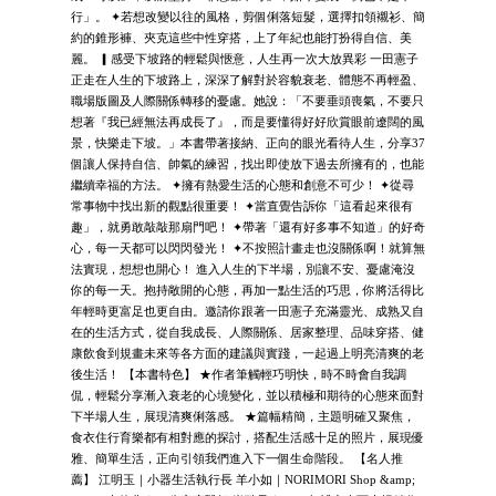
行」。 ✦若想改變以往的風格，剪個俐落短髮，選擇扣領襯衫、簡
約的錐形褲、夾克這些中性穿搭，上了年紀也能打扮得自信、美
麗。 ▎感受下坡路的輕鬆與愜意，人生再一次大放異彩 一田憲子
正走在人生的下坡路上，深深了解對於容貌衰老、體態不再輕盈、
職場版圖及人際關係轉移的憂慮。她說：「不要垂頭喪氣，不要只
想著『我已經無法再成長了』，而是要懂得好好欣賞眼前遼闊的風
景，快樂走下坡。」本書帶著接納、正向的眼光看待人生，分享37
個讓人保持自信、帥氣的練習，找出即使放下過去所擁有的，也能
繼續幸福的方法。 ✦擁有熱愛生活的心態和創意不可少！ ✦從尋
常事物中找出新的觀點很重要！ ✦當直覺告訴你「這看起來很有
趣」，就勇敢敲敲那扇門吧！ ✦帶著「還有好多事不知道」的好奇
心，每一天都可以閃閃發光！ ✦不按照計畫走也沒關係啊！就算無
法實現，想想也開心！ 進入人生的下半場，別讓不安、憂慮淹沒
你的每一天。抱持敞開的心態，再加一點生活的巧思，你將活得比
年輕時更富足也更自由。邀請你跟著一田憲子充滿靈光、成熟又自
在的生活方式，從自我成長、人際關係、居家整理、品味穿搭、健
康飲食到規畫未來等各方面的建議與實踐，一起過上明亮清爽的老
後生活！ 【本書特色】 ★作者筆觸輕巧明快，時不時會自我調
侃，輕鬆分享漸入衰老的心境變化，並以積極和期待的心態來面對
下半場人生，展現清爽俐落感。 ★篇幅精簡，主題明確又聚焦，
食衣住行育樂都有相對應的探討，搭配生活感十足的照片，展現優
雅、簡單生活，正向引領我們進入下一個生命階段。 【名人推
薦】 江明玉｜小器生活執行長 羊小如｜NORIMORI Shop &amp;