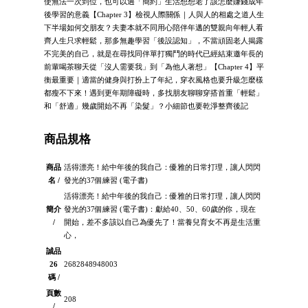
使無法一次到位，也可以過「簡約」生活想想老了該怎麼賺錢成年
後學習的意義【Chapter 3】檢視人際關係｜人與人的相處之道人生
下半場如何交朋友？夫妻本就不同用心陪伴年邁的雙親向年輕人看
齊人生只求輕鬆，那多無趣學習「後設認知」，不當頑固老人揭露
不完美的自己，就是在尋找同伴單打獨鬥的時代已經結束邀年長的
前輩喝茶聊天從「沒人需要我」到「為他人著想」【Chapter 4】平
衡最重要｜適當的健身與打扮上了年紀，穿衣風格也要升級怎麼樣
都瘦不下來！遇到更年期障礙時，多找朋友聊聊穿搭首重「輕鬆」
和「舒適」幾歲開始不再「染髮」？小細節也要乾淨整齊後記
商品規格
商品
活得漂亮！給中年後的我自己：優雅的日常打理，讓人閃閃
名 /
發光的37個練習 (電子書)
活得漂亮！給中年後的我自己：優雅的日常打理，讓人閃閃
簡介
發光的37個練習 (電子書)：獻給40、50、60歲的你，現在
/
開始，差不多該以自己為優先了！當養兒育女不再是生活重
心，
誠品
26
2682848948003
碼 /
頁數
208
/