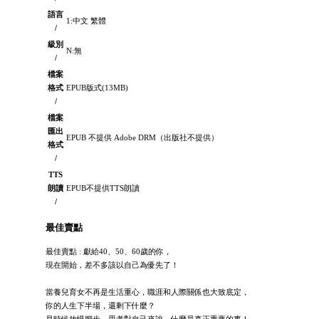
語言
1:中文 繁體
/
級別
N:無
/
檔案
格式
EPUB版式(13MB)
/
檔案
匯出
EPUB 不提供 Adobe DRM（出版社不提供）
格式
/
TTS
朗讀
EPUB不提供TTS朗讀
/
最佳賣點
最佳賣點 : 獻給40、50、60歲的你，
現在開始，差不多該以自己為優先了！
當養兒育女不再是生活重心，職涯和人際關係也大致底定，
你的人生下半場，還剩下什麼？