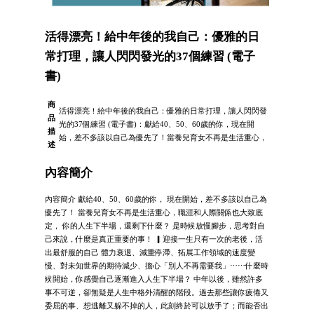
活得漂亮！給中年後的我自己：優雅的日
常打理，讓人閃閃發光的37個練習 (電子
書)
商
活得漂亮！給中年後的我自己：優雅的日常打理，讓人閃閃發
品
光的37個練習 (電子書)：獻給40、50、60歲的你，現在開
描
始，差不多該以自己為優先了！當養兒育女不再是生活重心，
述
內容簡介
內容簡介 獻給40、50、60歲的你， 現在開始，差不多該以自己為
優先了！ 當養兒育女不再是生活重心，職涯和人際關係也大致底
定， 你的人生下半場，還剩下什麼？ 是時候放慢腳步，思考對自
己來說，什麼是真正重要的事！ ▎迎接一生只有一次的老後，活
出最舒服的自己 體力衰退、減重停滯、拓展工作領域的速度變
慢、對未知世界的期待減少、擔心「別人不再需要我」⋯⋯什麼時
候開始，你感覺自己逐漸進入人生下半場？ 中年以後，雖然許多
事不可逆，卻無疑是人生中格外清醒的階段。過去那些讓你疲倦又
委屈的事、想逃離又躲不掉的人，此刻終於可以放手了；而能否出