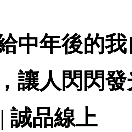
給中年後的我
，讓人閃閃發
 | 誠品線上