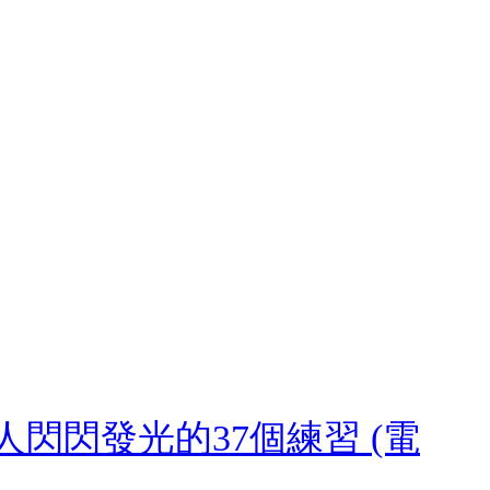
閃閃發光的37個練習 (電