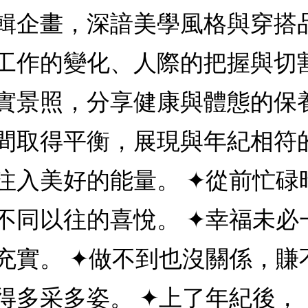
輯企畫，深諳美學風格與穿搭
工作的變化、人際的把握與切
實景照，分享健康與體態的保
間取得平衡，展現與年紀相符
注入美好的能量。 ✦從前忙碌
不同以往的喜悅。 ✦幸福未必
充實。 ✦做不到也沒關係，賺
得多采多姿。 ✦上了年紀後，