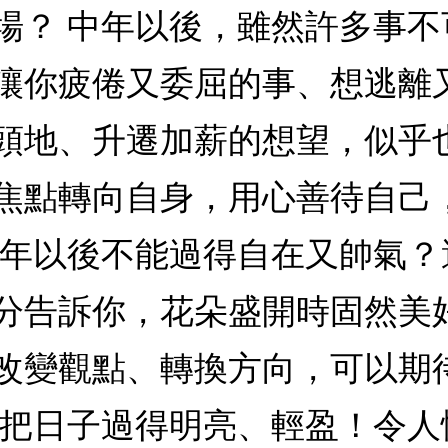
場？ 中年以後，雖然許多事
讓你疲倦又委屈的事、想逃離
頭地、升遷加薪的想望，似乎
焦點轉向自身，用心善待自己
中年以後不能過得自在又帥氣
分告訴你，花朵盛開時固然美
改變觀點、轉換方向，可以期
著把日子過得明亮、輕盈！令人