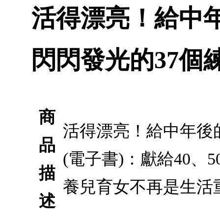
活得漂亮！給中
閃閃發光的37個練
商
活得漂亮！給中年後
品
(電子書)：獻給40
描
養兒育女不再是生活
述